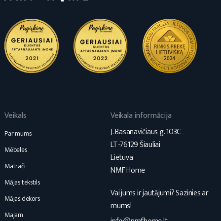
Veikals
Veikala informācija
J. Basanavičiaus g. 103C
Par mums
LT-76129 Šiauliai
Mēbeles
Lietuva
Matrači
NMF Home
Mājas tekstils
Vai jums ir jautājumi? Sazinies ar
Mājas dekors
mums!
Majam