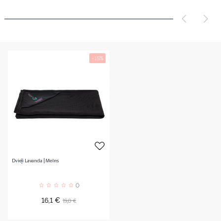
-15%
Dvieļi Lavanda | Melns
0
Cena
Standarta
19,0 €
16,1 €
cena