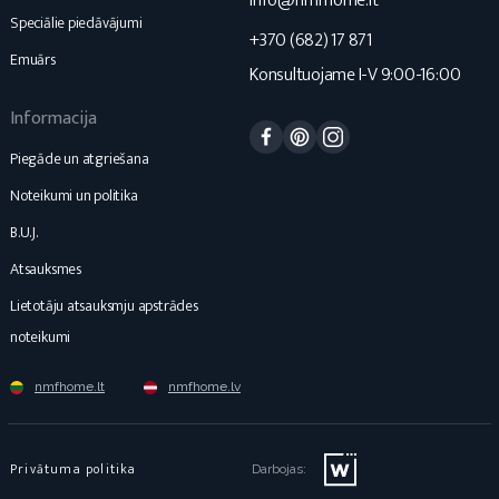
info@nmfhome.lt
Speciālie piedāvājumi
+370 (682) 17 871
Emuārs
Konsultuojame I-V 9:00-16:00
Informacija
Facebook
Pinterest
Instagram
Piegāde un atgriešana
Noteikumi un politika
B.U.J.
Atsauksmes
Lietotāju atsauksmju apstrādes
noteikumi
nmfhome.lt
nmfhome.lv
Privātuma politika
Darbojas: