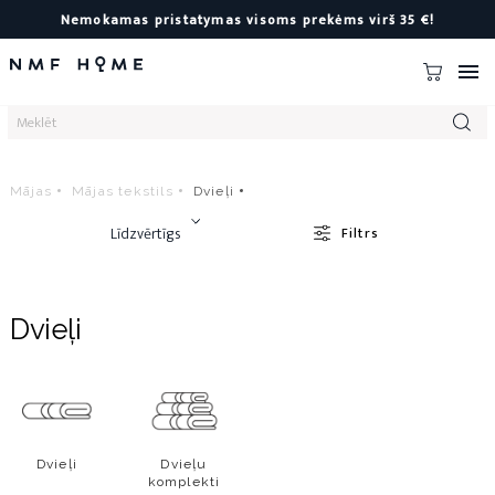
Nemokamas pristatymas visoms prekėms virš 35 €!

Mājas
Mājas tekstils
Dvieļi
Līdzvērtīgs
Filtrs
Dvieļi
Dvieļi
Dvieļu
komplekti