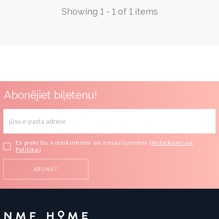
Showing 1 - 1 of 1 items
Abonējiet biļetenu!
Es piekrītu noteikumiem un nosacījumiem (
Noteikumi un
Politika
)