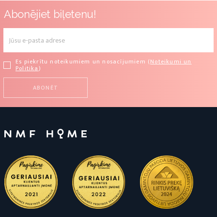
Abonējiet biļetenu!
Es piekrītu noteikumiem un nosacījumiem (
Noteikumi un
Politika
)