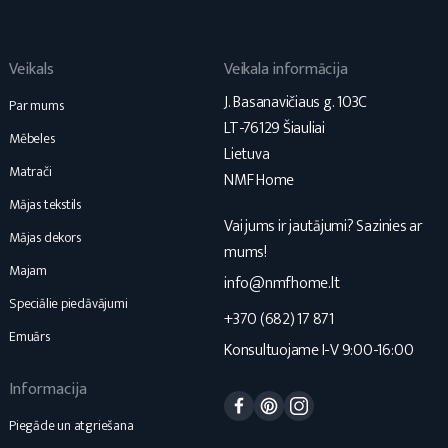
Veikals
Veikala informācija
J. Basanavičiaus g. 103C
Par mums
LT-76129 Šiauliai
Mēbeles
Lietuva
Matrači
NMF Home
Mājas tekstils
Vai jums ir jautājumi? Sazinies ar
Mājas dekors
mums!
Majam
info@nmfhome.lt
Speciālie piedāvājumi
+370 (682) 17 871
Emuārs
Konsultuojame I-V 9:00-16:00
Informacija
Facebook
Pinterest
Instagram
Piegāde un atgriešana