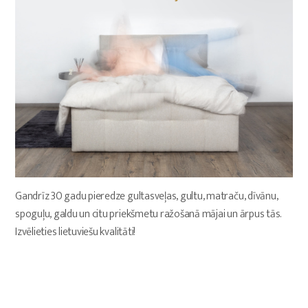
Gandrīz 30 gadu pieredze gultasveļas, gultu, matraču, dīvānu,
spoguļu, galdu un citu priekšmetu ražošanā mājai un ārpus tās.
Izvēlieties lietuviešu kvalitāti!