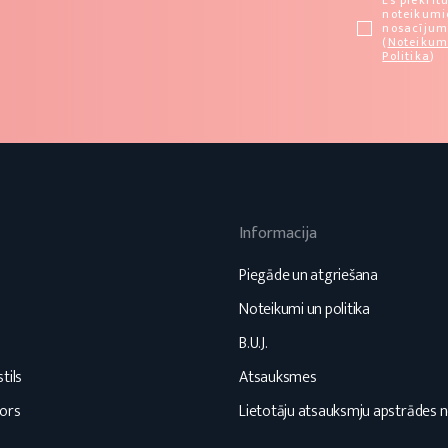
Es piekrīt
noteikum
nosacīju
(
Noteikum
Politika
)
Informacija
s
Piegāde un atgriešana
Noteikumi un politika
B.U.J.
tils
Atsauksmes
ors
Lietotāju atsauksmju apstrādes 