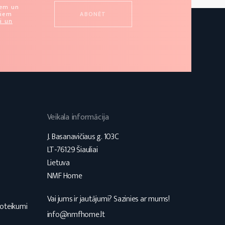
u
iem un
miem
i un
Veikala informācija
J. Basanavičiaus g. 103C
LT-76129 Šiauliai
Lietuva
NMF Home
Vai jums ir jautājumi? Sazinies ar mums!
noteikumi
info@nmfhome.lt