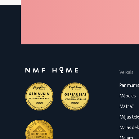
Veikals
Par mum
Mēbeles
Matrači
Mājas teks
Mājas dek
Majam