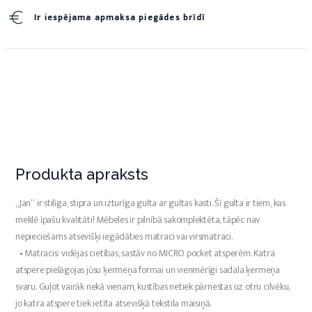
Ir iespējama apmaksa piegādes brīdī
Produkta apraksts
„Jan“ ir stilīga, stipra un izturīga gulta ar gultas kasti. Šī gulta ir tiem, kas
meklē īpašu kvalitāti! Mēbeles ir pilnībā sakomplektēta, tāpēc nav
nepieciešams atsevišķi iegādāties matraci vai virsmatraci.
• Matracis: vidējas cietības, sastāv no MICRO pocket atsperēm. Katra
atspere pielāgojas jūsu ķermeņa formai un vienmērīgi sadala ķermeņa
svaru. Guļot vairāk nekā vienam, kustības netiek pārnestas uz otru cilvēku,
jo katra atspere tiek ietīta atsevišķā tekstila maisiņā.