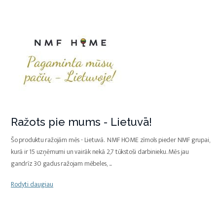
Ražots pie mums - Lietuvā!
Šo produktu ražojām mēs - Lietuvā. NMF HOME zīmols pieder NMF grupai,
kurā ir 15 uzņēmumi un vairāk nekā 2,7 tūkstoši darbinieku. Mēs jau
gandrīz 30 gadus ražojam mēbeles,
...
Rodyti daugiau