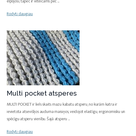
elpojoši, tāpēc ir ieteicams pēc
...
Rodyti daugiau
Multi pocket atsperes
MULTI POCKET ir liels skaits mazu kabatu atsperu, no kurām katra ir
ievietota atsevišķos auduma maisiņos, veidojot elastīgu, ergonomisku un
spēcīgu atsperu vienību. Šajā atsperu
...
Rodyti daugiau