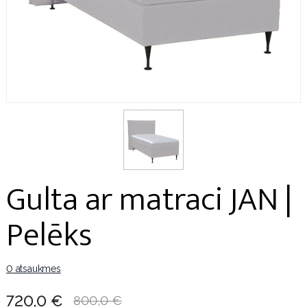
Gulta ar matraci JAN |
Pelēks
0 atsaukmes
720,0 €
800,0 €