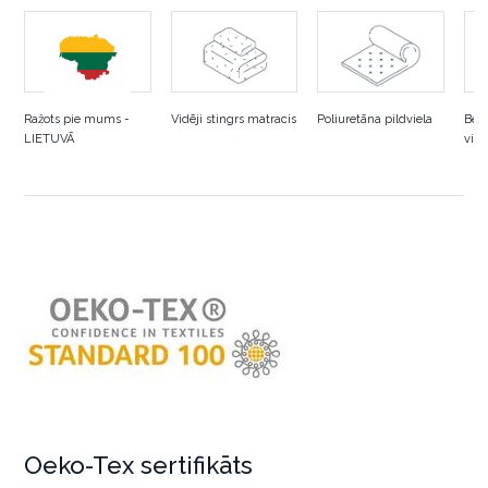
Ražots pie mums -
Vidēji stingrs matracis
Poliuretāna pildviela
Bez
LIETUVĀ
visā
Oeko-Tex sertifikāts