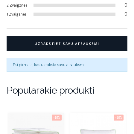
0
2 Zvaigznes
0
1 Zvaigznes
UZRAKSTIET SAVU ATSAUKSMI
Esi pirmais, kas uzraksta savu atsauksmi!
Populārākie produkti
-15%
-15%