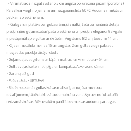
• Virsmatracis ir izgatavots no 5 cm augsta poliuretāna putām (porolona).
Pārvalks ir viegli noņemams un mazgājams līdz 60°C. Audums ir mīksts un
patīkams pieskārienam.
• Galvgalis ir platāks par gultas rāmi, šī smalkā, taču pamanāmā detaļa
piešķirs jūsu guļamistabai īpašu pieskārienu un piešķirs eleganci. Galvgalis
ir piestiprināts pie gultas ar skrūvēm. Augstums 132 cm, biezums 14 cm.
• Kājas ir metāliski melnas, 16 cm augstas. Zem gultas viegli pabrauc
mazjaudas putekļu sūcējs robots.
• Guļamdaļas augstums ar kājām, matraci un virsmatraci - 64 cm.
• Gultas veļas kaste ir ietilpīga un kompakta. Atveras no sāniem.
• Garantija 2 gadi.
• Pašu ražots - LIETUVĀ!
• Bildēs redzamās gultas krāsas ir atkarīgas no jūsu monitora
iestatījumiem, tāpēc faktiskā auduma krāsa var atšķirties no fotoattēlā
redzamās krāsas. Mēs iesakām pasūtīt bezmaksas auduma paraugus.