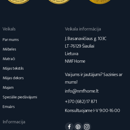
Veikals
Veikala informācija
J. Basanavičiaus g. 103C
Par mums
LT-76129 Šiauliai
Mēbeles
Lietuva
Matrači
NMF Home
Mājas tekstils
Vai jums ir jautājumi? Sazinies ar
Mājas dekors
mums!
Majam
info@nmfhome.lt
Speciālie piedāvājumi
+370 (682) 17 871
Emuārs
Konsultuojame I-V 9:00-16:00
Informacija
Facebook
Pinterest
Instagram