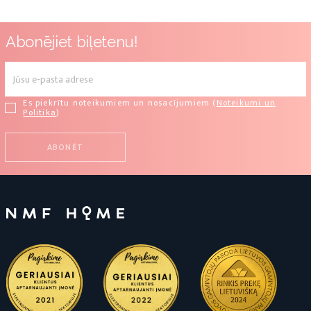
Abonējiet biļetenu!
Es piekrītu noteikumiem un nosacījumiem (
Noteikumi un
Politika
)