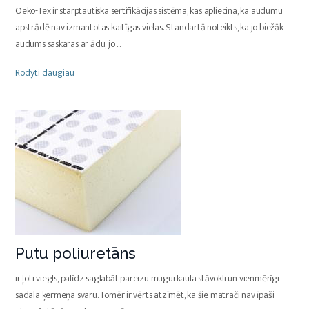
Oeko-Tex ir starptautiska sertifikācijas sistēma, kas apliecina, ka audumu
apstrādē nav izmantotas kaitīgas vielas. Standartā noteikts, ka jo biežāk
audums saskaras ar ādu, jo
...
Rodyti daugiau
Putu poliuretāns
ir ļoti viegls, palīdz saglabāt pareizu mugurkaula stāvokli un vienmērīgi
sadala ķermeņa svaru. Tomēr ir vērts atzīmēt, ka šie matrači nav īpaši