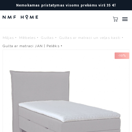
Nemokamas pristatymas visoms prekėms virš 35 €!

Mājas
Mēbeles
Gultas
Gultas ar matraci un veļas kasti
Gulta ar matraci JAN | Pelēks
-10%