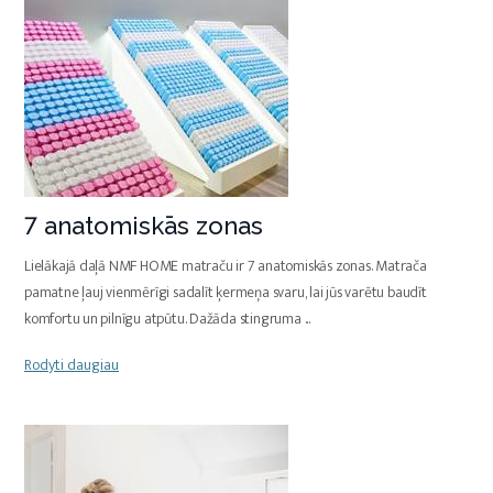
7 anatomiskās zonas
Lielākajā daļā NMF HOME matraču ir 7 anatomiskās zonas. Matrača
pamatne ļauj vienmērīgi sadalīt ķermeņa svaru, lai jūs varētu baudīt
komfortu un pilnīgu atpūtu. Dažāda stingruma
...
Rodyti daugiau