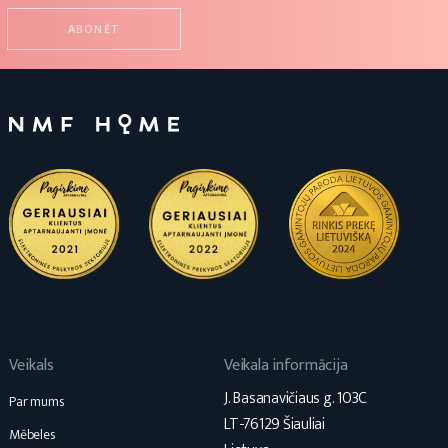
Veikals
Veikala informācija
J. Basanavičiaus g. 103C
Par mums
LT-76129 Šiauliai
Mēbeles