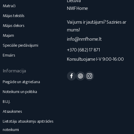
Lietuva
Matrači
NMF Home
Mājas tekstils
Vai jums ir jautājumi? Sazinies ar
Mājas dekors
mums!
Majam
info@nmfhome.lt
Speciālie piedāvājumi
+370 (682) 17 871
Emuārs
Konsultuojame I-V 9:00-16:00
Informacija
Facebook
Pinterest
Instagram
Piegāde un atgriešana
Noteikumi un politika
B.U.J.
Atsauksmes
Lietotāju atsauksmju apstrādes
noteikumi