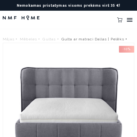
Nemokamas pristatymas visoms prekėms virš 35 €!

Mājas
Mēbeles
Gultas
Gulta ar matraci Dallas | Pelēks
-10%