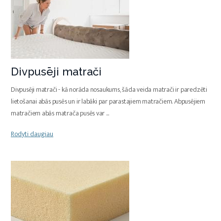
Divpusēji matrači
Divpusēji matrači - kā norāda nosaukums, šāda veida matrači ir paredzēti
lietošanai abās pusēs un ir labāki par parastajiem matračiem. Abpusējiem
matračiem abās matrača pusēs var
...
Rodyti daugiau