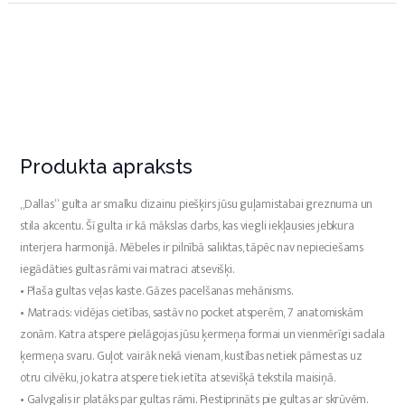
Produkta apraksts
„Dallas“ gulta ar smalku dizainu piešķirs jūsu guļamistabai greznuma un
stila akcentu. Šī gulta ir kā mākslas darbs, kas viegli iekļausies jebkura
interjera harmonijā. Mēbeles ir pilnībā saliktas, tāpēc nav nepieciešams
iegādāties gultas rāmi vai matraci atsevišķi.
• Plaša gultas veļas kaste. Gāzes pacelšanas mehānisms.
• Matracis: vidējas cietības, sastāv no pocket atsperēm, 7 anatomiskām
zonām. Katra atspere pielāgojas jūsu ķermeņa formai un vienmērīgi sadala
ķermeņa svaru. Guļot vairāk nekā vienam, kustības netiek pārnestas uz
otru cilvēku, jo katra atspere tiek ietīta atsevišķā tekstila maisiņā.
• Galvgalis ir platāks par gultas rāmi. Piestiprināts pie gultas ar skrūvēm.