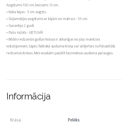
Augstums 130 cm, biezums 13 cm.
• Koka kājas - 5 cm augsts.
• Guļamdaļas augstums ar kājām un matraci - 55 cm.
• Garantija 2 gadi.
• Pašu ražots - LIETUVĀ!
• Bildēs redzamās gultas krāsas ir atkarīgas no jūsu monitora
iestatījumiem, tāpēc faktiskā auduma krāsa var atšķirties no fotoattēlā
redzamās krāsas. Mēs iesakām pasūtīt bezmaksas auduma paraugus.
Informācija
Krāsa
Pelēks