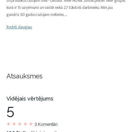
Šo produktu ražojām mēs - Lietuvā. NMF HOME zīmols pieder NMF grupai,
kurā ir 15 uzņēmumi un vairāk nekā 2,7 tūkstoši darbinieku. Mēs jau
gandrīz 30 gadus ražojam mēbeles,
...
Rodyti daugiau
Atsauksmes
Vidējais vērtējums
5
3
Komentāri