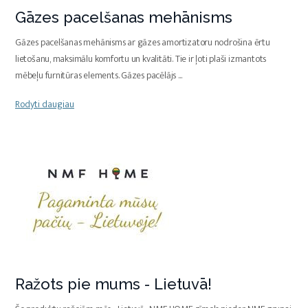
Gāzes pacelšanas mehānisms
Gāzes pacelšanas mehānisms ar gāzes amortizatoru nodrošina ērtu
lietošanu, maksimālu komfortu un kvalitāti. Tie ir ļoti plaši izmantots
mēbeļu furnitūras elements. Gāzes pacēlājs
...
Rodyti daugiau
Ražots pie mums - Lietuvā!