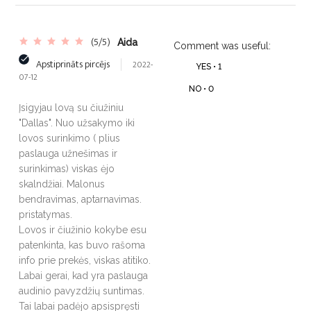
(5/5)
Aida
Comment was useful:
Apstiprināts pircējs
2022-
YES •
1
07-12
NO •
0
Įsigyjau lovą su čiužiniu
"Dallas". Nuo užsakymo iki
lovos surinkimo ( plius
paslauga užnešimas ir
surinkimas) viskas ėjo
skalndžiai. Malonus
bendravimas, aptarnavimas.
pristatymas.
Lovos ir čiužinio kokybe esu
patenkinta, kas buvo rašoma
info prie prekės, viskas atitiko.
Labai gerai, kad yra paslauga
audinio pavyzdžių suntimas.
Tai labai padėjo apsispręsti