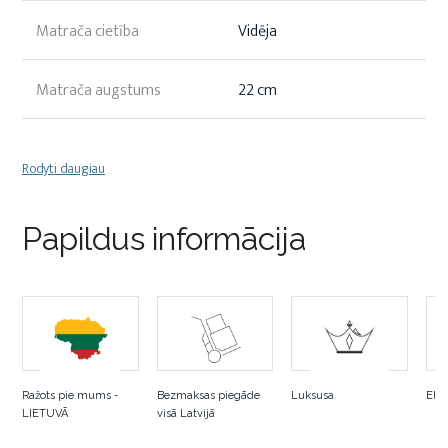
Matrača cietība
Vidēja
Matrača augstums
22 cm
Rodyti daugiau
Papildus informācija
Ražots pie mums -
Bezmaksas piegāde
Luksusa
Elpo
LIETUVĀ
visā Latvijā