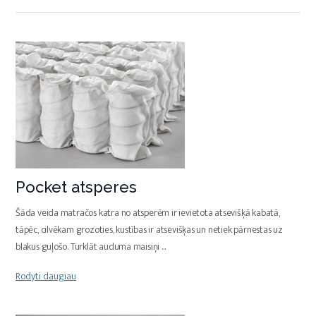
Pocket atsperes
Šāda veida matračos katra no atsperēm ir ievietota atsevišķā kabatā,
tāpēc, cilvēkam grozoties, kustības ir atsevišķas un netiek pārnestas uz
blakus guļošo. Turklāt auduma maisiņi
...
Rodyti daugiau