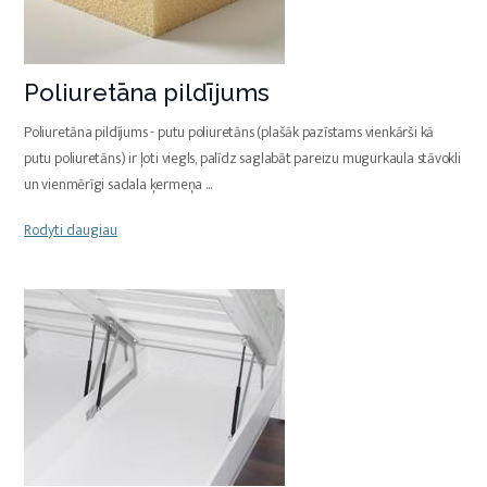
Poliuretāna pildījums
Poliuretāna pildījums - putu poliuretāns (plašāk pazīstams vienkārši kā
putu poliuretāns) ir ļoti viegls, palīdz saglabāt pareizu mugurkaula stāvokli
un vienmērīgi sadala ķermeņa
...
Rodyti daugiau