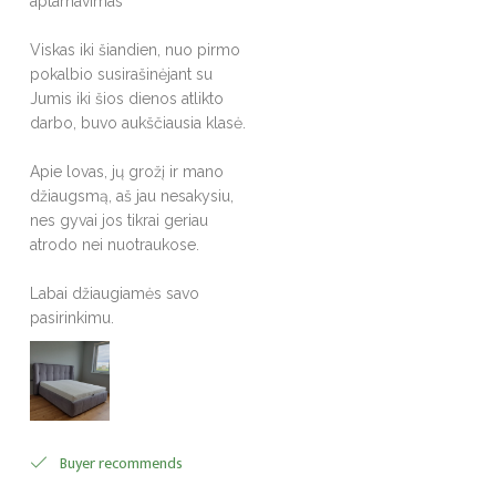
aptarnavimas
Viskas iki šiandien, nuo pirmo
pokalbio susirašinėjant su
Jumis iki šios dienos atlikto
darbo, buvo aukščiausia klasė.
Apie lovas, jų grožį ir mano
džiaugsmą, aš jau nesakysiu,
nes gyvai jos tikrai geriau
atrodo nei nuotraukose.
Labai džiaugiamės savo
pasirinkimu.
Buyer recommends