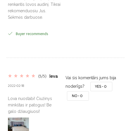
renkantis lovos audinį. Tikrai
rekomenduosiu Jus.
Sėkmės darbuose.
Buyer recommends
(5/5)
Ieva
Vai šis komentārs jums bija
2022-02-18
noderīgs?
YES •
0
NO •
0
Lova nuostabi! Čiužinys
minkštas ir patogus! Be
galo džiaugiuosi!