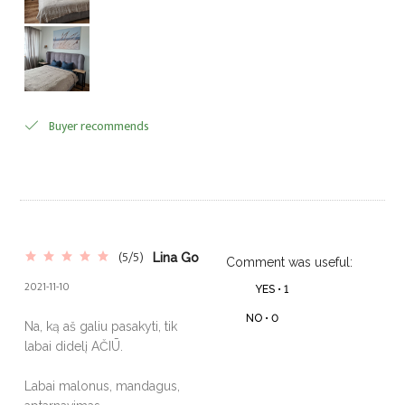
Buyer recommends
(5/5)
Lina Go
Comment was useful:
2021-11-10
YES •
1
NO •
0
Na, ką aš galiu pasakyti, tik
labai didelį AČIŪ.
Labai malonus, mandagus,