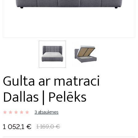
Gulta ar matraci
Dallas | Pelēks
3 atsaukmes
1 052,1 €
1 169,0 €