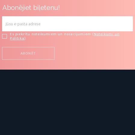
Abonējiet biļetenu!
Es piekrītu noteikumiem un nosacījumiem (
Noteikumi un
Politika
)