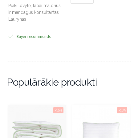
Puiki lovytė, labai malonus
ir mandagus konsultantas
Laurynas
Buyer recommends
Populārākie produkti
-15%
-15%