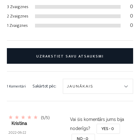
0
3 Zvaigznes
0
2 Zvaigznes
0
1 Zvaigznes
UZRAKSTIET SAVU ATSAUKSMI
Sakārtot pēc:
1 Komentāri
(5/5)
Vai šis komentārs jums bija
Kristina
noderīgs?
YES •
0
2022-06-22
NO •
0