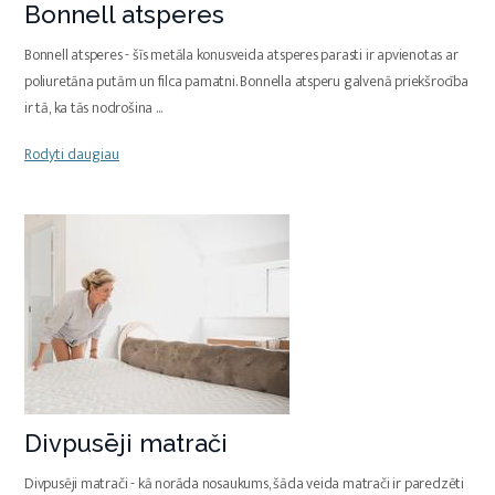
Bonnell atsperes
Bonnell atsperes - šīs metāla konusveida atsperes parasti ir apvienotas ar
poliuretāna putām un filca pamatni. Bonnella atsperu galvenā priekšrocība
ir tā, ka tās nodrošina
...
Rodyti daugiau
Divpusēji matrači
Divpusēji matrači - kā norāda nosaukums, šāda veida matrači ir paredzēti