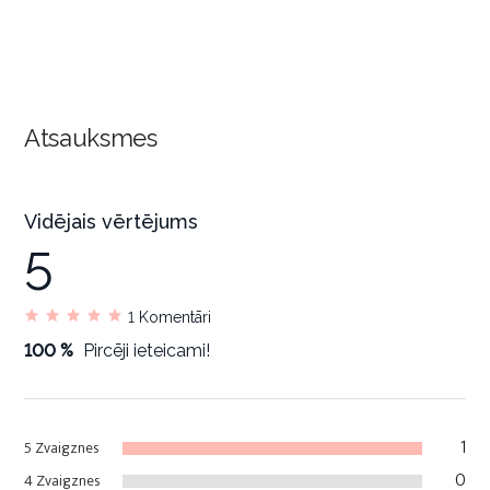
Atsauksmes
Vidējais vērtējums
5
1
Komentāri
100 %
Pircēji ieteicami!
1
5 Zvaigznes
0
4 Zvaigznes