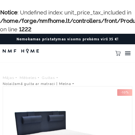
Notice
: Undefined index: unit_price_tax_included in
/home/forge/nmfhome.lt/controllers/front/Produc
on line
1222
Nemokamas pristatymas visoms prekėms virš 35 €!

Mājas
Mēbeles
Gultas
Nolaižamā gulta ar matraci | Melna
-10%