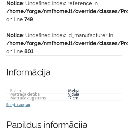
Notice
: Undefined index: reference in
/home/forge/nmfhome.lt/override/classes/Pro
on line
749
Notice
: Undefined index: id_manufacturer in
/home/forge/nmfhome.lt/override/classes/Pro
on line
801
Informācija
Krāsa
Melnā
Matrača cietība
Vidēja
Matrača augstums
17 cm
Rodyti daugiau
Papildus informācija