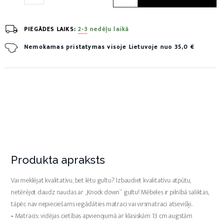
PIEGĀDES LAIKS:
2-3 nedēļu laikā
Nemokamas pristatymas visoje Lietuvoje nuo 35,0 €
Produkta apraksts
Vai meklējat kvalitatīvu, bet lētu gultu? Izbaudiet kvalitatīvu atpūtu,
netērējot daudz naudas ar „Knock down“ gultu! Mēbeles ir pilnībā saliktas,
tāpēc nav nepieciešams iegādāties matraci vai virsmatraci atsevišķi.
• Matracis: vidējas cietības apvienojumā ar klasiskām 13 cm augstām