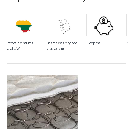
Ražots pie mums -
Bezmaksas piegāde
Pieejams
Krās
LIETUVĀ
visā Latvijā