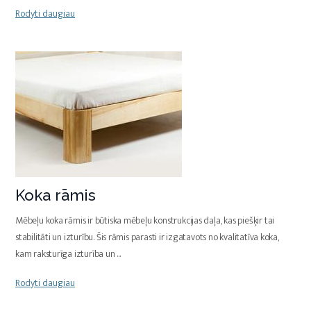
Rodyti daugiau
Koka rāmis
Mēbeļu koka rāmis ir būtiska mēbeļu konstrukcijas daļa, kas piešķir tai
stabilitāti un izturību. Šis rāmis parasti ir izgatavots no kvalitatīva koka,
kam raksturīga izturība un
...
Rodyti daugiau