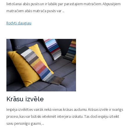
lietošanai abās pusēs un ir labāki par parastajiem matračiem. Abpusējiem
matračiem abās matrača pusēs var
...
Rodyti daugiau
Krāsu izvēle
Iespēja izvēlēties vairāk nekā vienas krāsas audumu. Krāsas izvēle ir svarīgs
process, kas var būtiski ietekmēt interjera izskatu. Tas dod iespēju izteikt
savu personīgo gaumi,
...