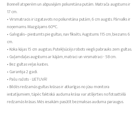
Bonnell atsperēm un abpusējām poliuretāna putām. Matrača augstums ir
17 cm.
• Virsmatracis ir izgatavots no poliuretāna putām, 6 cm augsts. Pārvalks ir
noņemams. Mazgājams 60°C.
• Galvgalis– piestumts pie gultas, nav fiksēts. Augstums 115 cm, biezums 6
cm.
• Koka kājas 15 cm augstas. Putekļsūcējs robots viegli pabrauks zem gultas.
• Guļamdaļas augstums ar kājām, matraci un virsmatraci - 58 cm.
• Bez gultas veļas kastes.
• Garantija 2 gadi.
• Pašu ražots - LIETUVĀ!
• Bildēs redzamās gultas krāsas ir atkarīgas no jūsu monitora
iestatījumiem, tāpēc faktiskā auduma krāsa var atšķirties no fotoattēlā
redzamās krāsas. Mēs iesakām pasūtīt bezmaksas auduma paraugus.