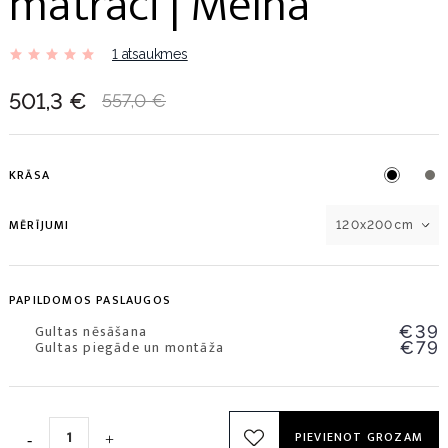
matraci | Melna
1 atsaukmes
501,3 €
557,0 €
KRĀSA
MĒRĪJUMI
120x200cm
PAPILDOMOS PASLAUGOS
Gultas nēsāšana
€39
Gultas piegāde un montāža
€79
PIEVIENOT GROZAM