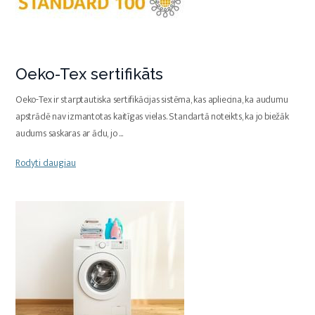
Oeko-Tex sertifikāts
Oeko-Tex ir starptautiska sertifikācijas sistēma, kas apliecina, ka audumu
apstrādē nav izmantotas kaitīgas vielas. Standartā noteikts, ka jo biežāk
audums saskaras ar ādu, jo
...
Rodyti daugiau