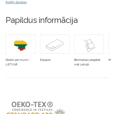
Rodyti daugiau
Papildus informācija
Ražots pie mums -
Elpojošs
Bezmaksas piegāde
Mēs
LIETUVĀ
visā Latvijā