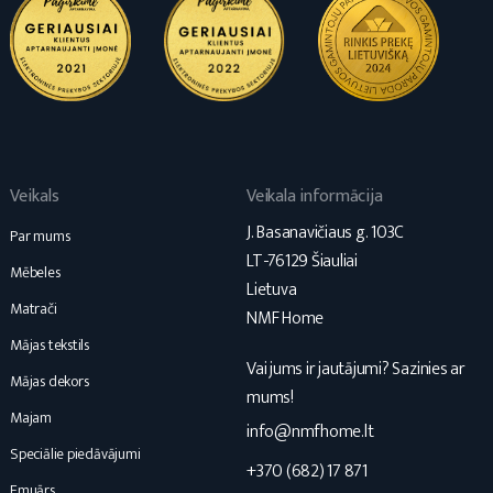
Veikals
Veikala informācija
J. Basanavičiaus g. 103C
Par mums
LT-76129 Šiauliai
Mēbeles
Lietuva
Matrači
NMF Home
Mājas tekstils
Vai jums ir jautājumi? Sazinies ar
Mājas dekors
mums!
Majam
info@nmfhome.lt
Speciālie piedāvājumi
+370 (682) 17 871
Emuārs