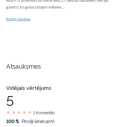
kurā ir 15 uzņēmumi un vairāk nekā 2,7 tūkstoši darbinieku. Mēs jau
gandrīz 30 gadus ražojam mēbeles,
...
Rodyti daugiau
Atsauksmes
Vidējais vērtējums
5
1
Komentāri
100 %
Pircēji ieteicami!