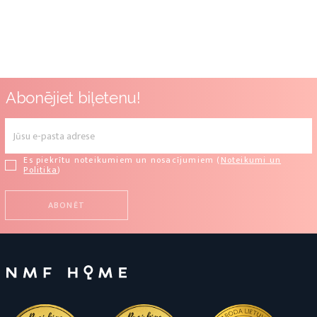
Abonējiet biļetenu!
Es piekrītu noteikumiem un nosacījumiem (
Noteikumi un
Politika
)