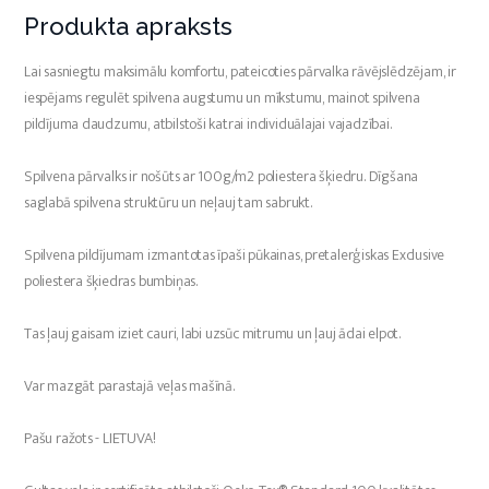
Produkta apraksts
Lai sasniegtu maksimālu komfortu, pateicoties pārvalka rāvējslēdzējam, ir
iespējams regulēt spilvena augstumu un mīkstumu, mainot spilvena
pildījuma daudzumu, atbilstoši katrai individuālajai vajadzībai.
Spilvena pārvalks ir nošūts ar 100g/m2 poliestera šķiedru. Dīgšana
saglabā spilvena struktūru un neļauj tam sabrukt.
Spilvena pildījumam izmantotas īpaši pūkainas, pretalerģiskas Exclusive
poliestera šķiedras bumbiņas.
Tas ļauj gaisam iziet cauri, labi uzsūc mitrumu un ļauj ādai elpot.
Var mazgāt parastajā veļas mašīnā.
Pašu ražots - LIETUVA!