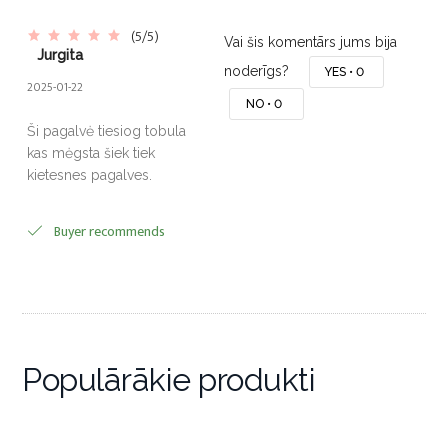
(5/5)
Vai šis komentārs jums bija
Jurgita
noderīgs?
YES •
0
2025-01-22
NO •
0
Ši pagalvė tiesiog tobula
kas mėgsta šiek tiek
kietesnes pagalves.
Buyer recommends
Populārākie produkti