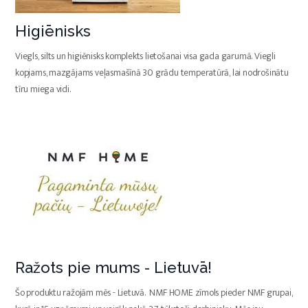
Higiēnisks
Viegls, silts un higiēnisks komplekts lietošanai visa gada garumā. Viegli
kopjams, mazgājams veļasmašīnā 30 grādu temperatūrā, lai nodrošinātu
tīru miega vidi.
Ražots pie mums - Lietuvā!
Šo produktu ražojām mēs - Lietuvā. NMF HOME zīmols pieder NMF grupai,