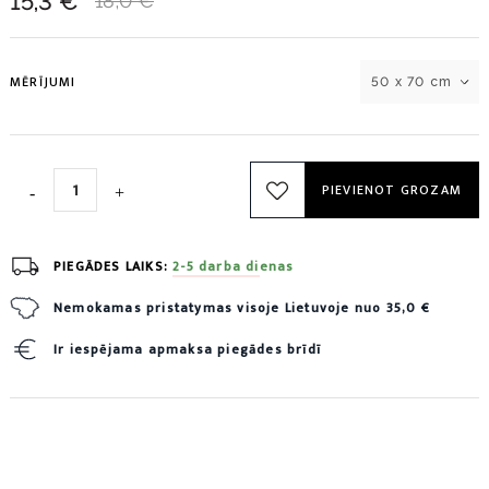
15,3 €
18,0 €
MĒRĪJUMI
50 x 70 cm
PIEVIENOT GROZAM
PIEGĀDES LAIKS:
2-5 darba dienas
Nemokamas pristatymas visoje Lietuvoje nuo 35,0 €
Ir iespējama apmaksa piegādes brīdī