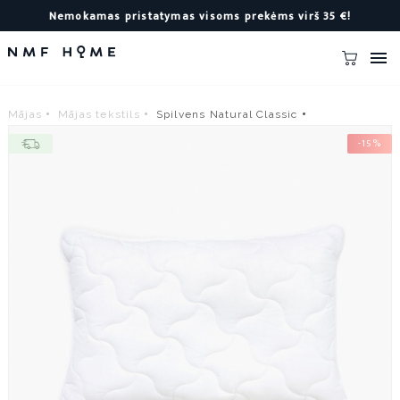
Nemokamas pristatymas visoms prekėms virš 35 €!

Mājas
Mājas tekstils
Spilvens Natural Classic
-15%