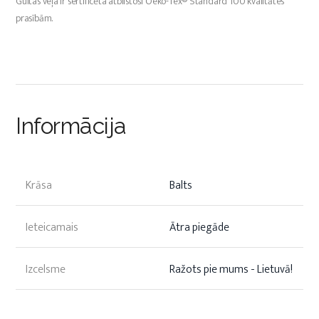
Gultas veļa ir sertificēta atbilstoši Oeko-Tex® Standard 100 kvalitātes
prasībām.
Informācija
Krāsa
Balts
Ieteicamais
Ātra piegāde
Izcelsme
Ražots pie mums - Lietuvā!