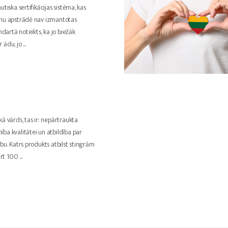
utiska sertifikācijas sistēma, kas
umu apstrādē nav izmantotas
ndartā noteikts, ka jo biežāk
r ādu, jo
...
ā vārds, tas ir: nepārtraukta
ba kvalitātei un atbildība par
bu. Katrs produkts atbilst stingrām
rt 100
...