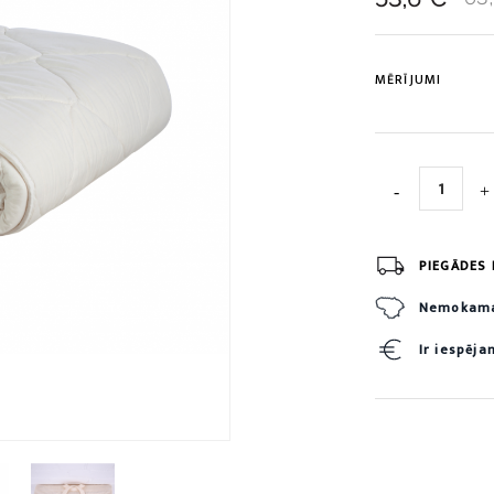
MĒRĪJUMI
PIEGĀDES 
Nemokamas
Ir iespēj