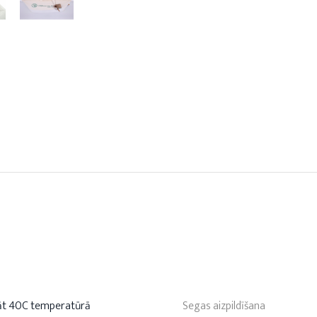
āt 40C temperatūrā
Segas aizpildīšana