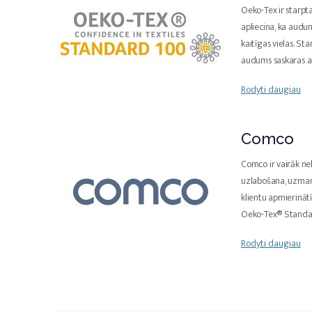
Oeko-Tex ir starpta
apliecina, ka aud
kaitīgas vielas. Sta
audums saskaras a
Rodyti daugiau
Comco
Comco ir vairāk nek
uzlabošana, uzmanī
klientu apmierinātī
Oeko-Tex® Standa
Rodyti daugiau