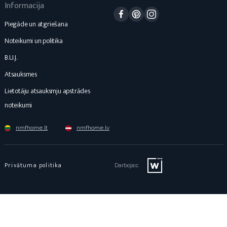
Informacija
Facebook
Pinterest
Instagram
Piegāde un atgriešana
Noteikumi un politika
B.U.J.
Atsauksmes
Lietotāju atsauksmju apstrādes
noteikumi
nmfhome.lt
nmfhome.lv
Privātuma politika
Darbojas: