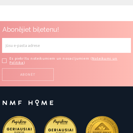
Abonējiet biļetenu!
Es piekrītu noteikumiem un nosacījumiem (
Noteikumi un
Politika
)