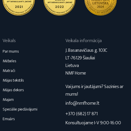
Veikals
Veikala informācija
J. Basanavičiaus g. 103C
Par mums
LT-76129 Šiauliai
Mēbeles
Lietuva
Matrači
NMF Home
Mājas tekstils
Vai jums ir jautājumi? Sazinies ar
Mājas dekors
mums!
Majam
info@nmfhome.lt
Speciālie piedāvājumi
+370 (682) 17 871
Emuārs
Konsultuojame I-V 9:00-16:00