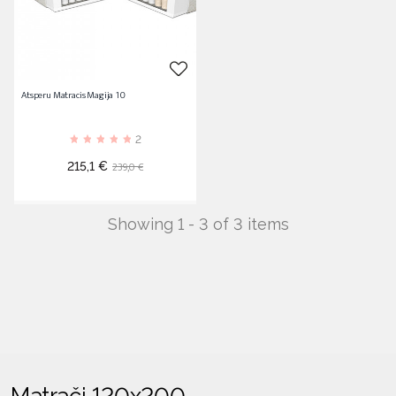
Atsperu Matracis Magija 10
2
Cena
Standarta
239,0 €
215,1 €
cena
Showing 1 - 3 of 3 items