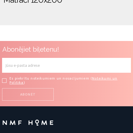
Matrači 120x200
Abonējiet biļetenu!
Es piekrītu noteikumiem un nosacījumiem (
Noteikumi un
Politika
)