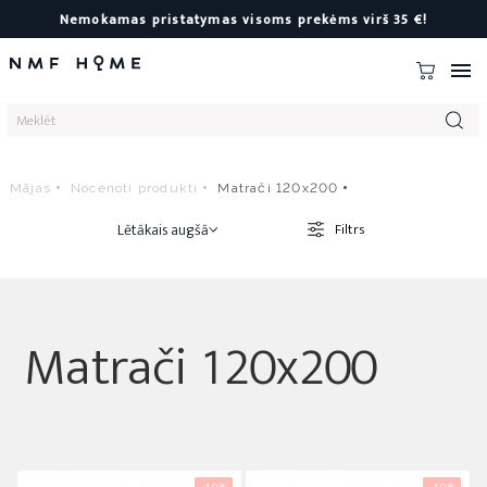
Nemokamas pristatymas visoms prekėms virš 35 €!

Mājas
Nocenoti produkti
Matrači 120x200
Lētākais augšā
Filtrs
Matrači 120x200