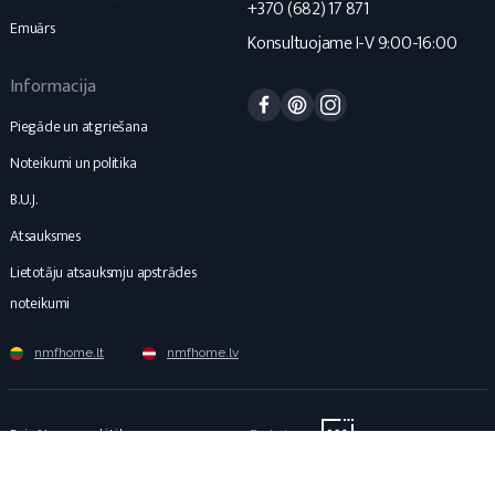
+370 (682) 17 871
Emuārs
Konsultuojame I-V 9:00-16:00
Informacija
Facebook
Pinterest
Instagram
Piegāde un atgriešana
Noteikumi un politika
B.U.J.
Atsauksmes
Lietotāju atsauksmju apstrādes
noteikumi
nmfhome.lt
nmfhome.lv
Privātuma politika
Darbojas: