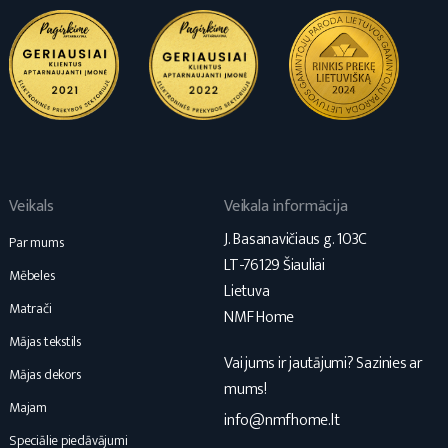
Veikals
Veikala informācija
J. Basanavičiaus g. 103C
Par mums
LT-76129 Šiauliai
Mēbeles
Lietuva
Matrači
NMF Home
Mājas tekstils
Vai jums ir jautājumi? Sazinies ar
Mājas dekors
mums!
Majam
info@nmfhome.lt
Speciālie piedāvājumi