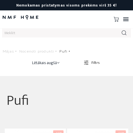
Nemokamas pristatymas visoms prekėms virš 35 €!

Mājas
Nocenoti produkti
Pufi
Lētākais augšā
Filtrs
Pufi