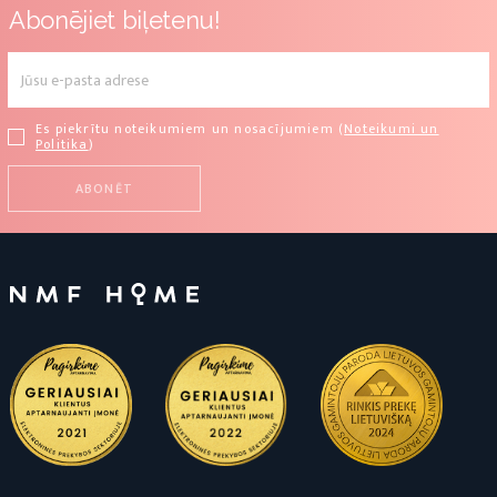
Abonējiet biļetenu!
Es piekrītu noteikumiem un nosacījumiem (
Noteikumi un
Politika
)