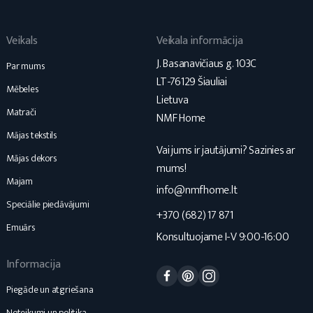
Veikals
Veikala informācija
J. Basanavičiaus g. 103C
Par mums
LT-76129 Šiauliai
Mēbeles
Lietuva
Matrači
NMF Home
Mājas tekstils
Vai jums ir jautājumi? Sazinies ar
Mājas dekors
mums!
Majam
info@nmfhome.lt
Speciālie piedāvājumi
+370 (682) 17 871
Emuārs
Konsultuojame I-V 9:00-16:00
Informacija
Facebook
Pinterest
Instagram
Piegāde un atgriešana
Noteikumi un politika