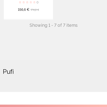
0
Cena
Standarta
174,0 €
156,6 €
cena
Showing 1 - 7 of 7 items
Pufi