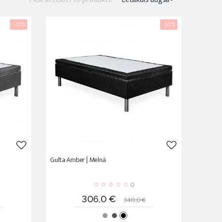
-10%
-10%
Gulta Amber | Melnā
0
rta
Cena
Standarta
306,0 €
340,0 €
cena