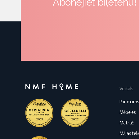
Abonējiet biļetenu!
Veikals
Par mum
Mēbeles
Matrači
Mājas teks