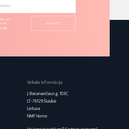
u
iem un
miem
i un
Veikala informācija
J. Basanavičiaus g. 103C
LT-76129 Šiauliai
Lietuva
NMF Home