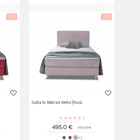
-10%
-10%
Gulta Ar Matraci Vento | Rozā
7
ta
Cena
Standarta
495,0 €
550,0 €
cena
+2