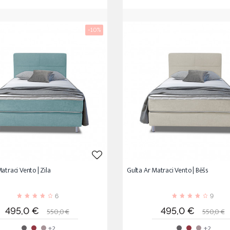
-10%
atraci Vento | Zila
Gulta Ar Matraci Vento | Bēšs
6
9
Cena
Standarta
Cena
Standar
495,0 €
495,0 €
550,0 €
550,0 €
cena
cena
+2
+2