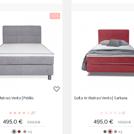
-10%
atraci Vento | Pelēks
Gulta Ar Matraci Vento | Sarkana
27
0
Cena
Standarta
Cena
Standar
495,0 €
495,0 €
550,0 €
550,0 €
cena
cena
+2
+2