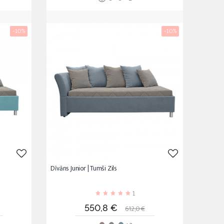
-10%
-10%
Dīvāns Junior | Tumši Zils
1
rta
Cena
Standarta
550,8 €
612,0 €
cena