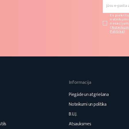
Es piekrīt
noteikum
nosacīju
(
Noteikum
Politika
)
Informacija
s
Piegāde un atgriešana
Noteikumi un politika
B.U.J.
tils
Atsauksmes