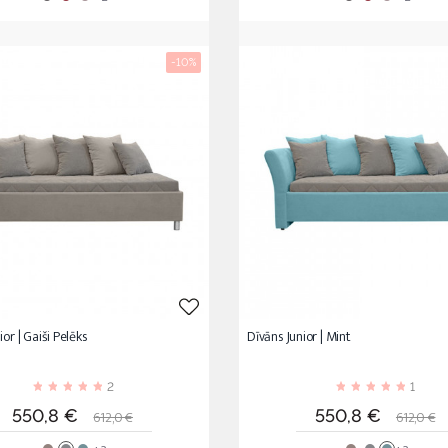
-10%
ior | Gaiši Pelēks
Dīvāns Junior | Mint
2
1
Cena
Standarta
Cena
Standa
550,8 €
550,8 €
612,0 €
612,0 €
cena
cena