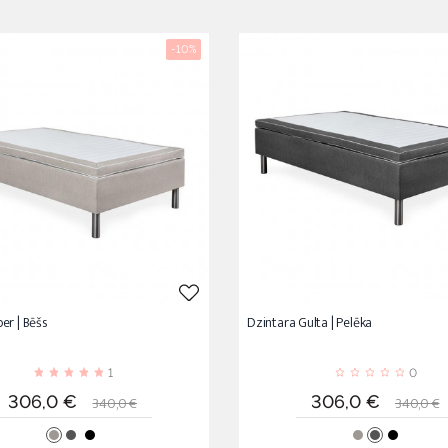
-10%
er | Bēšs
Dzintara Gulta | Pelēka
1
0
Cena
Standarta
Cena
Standa
306,0 €
306,0 €
340,0 €
340,0 €
cena
cena