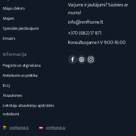
Vai jums ir jautājumi? Sazinies ar
Mājas dekors
mums!
Majam
info@nmfhome.lt
Speciālie piedāvājumi
+370 (682) 17 871
Emuārs
Konsultuojame I-V 9:00-16:00
Informacija
Facebook
Pinterest
Instagram
Piegāde un atgriešana
Noteikumi un politika
B.U.J.
Atsauksmes
Lietotāju atsauksmju apstrādes
noteikumi
nmfhome.lt
nmfhome.lv