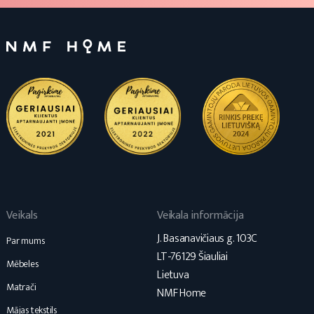
Veikals
Veikala informācija
J. Basanavičiaus g. 103C
Par mums
LT-76129 Šiauliai
Mēbeles
Lietuva
Matrači
NMF Home
Mājas tekstils