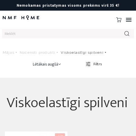
Nemokamas pristatymas visoms prekėms virš 35 €!

Mājas
Nocenoti produkti
Viskoelastīgi spilveni
Lētākais augšā
Filtrs
Viskoelastīgi spilveni