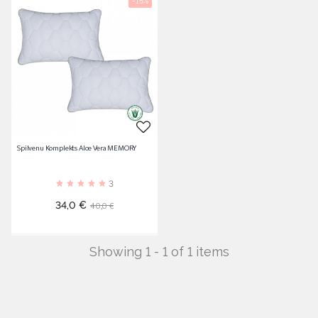
-15%
Spilvenu Komplekts Aloe Vera MEMORY
3
Cena
Standarta
40,0 €
34,0 €
cena
Showing 1 - 1 of 1 items