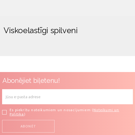
Viskoelastīgi spilveni
Abonējiet biļetenu!
Es piekrītu noteikumiem un nosacījumiem (
Noteikumi un
Politika
)