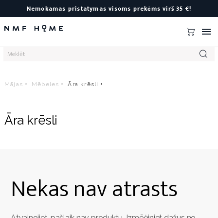
Nemokamas pristatymas visoms prekėms virš 35 €!

Mājas
Mēbeles
Āra krēsli
Āra krēsli
Nekas nav atrasts
Atvainojiet, pašlaik nav produktu. Izmēģiniet dažus no