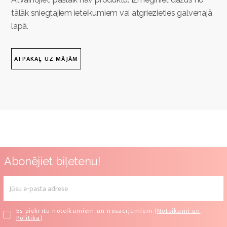
tālāk sniegtajiem ieteikumiem vai atgriezieties galvenajā
lapā.
ATPAKAĻ UZ MĀJĀM
Abonējiet biļetenu!
Es piekrītu noteikumiem un nosacījumiem (
Noteikumi un
Politika
)