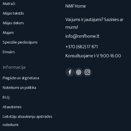
Matrači
NMF Home
Mājas tekstils
Vai jums ir jautājumi? Sazinies ar
Mājas dekors
mums!
Majam
info@nmfhome.lt
Speciālie piedāvājumi
+370 (682) 17 871
Emuārs
Konsultuojame I-V 9:00-16:00
Informacija
Facebook
Pinterest
Instagram
Piegāde un atgriešana
Noteikumi un politika
B.U.J.
Atsauksmes
Lietotāju atsauksmju apstrādes
noteikumi