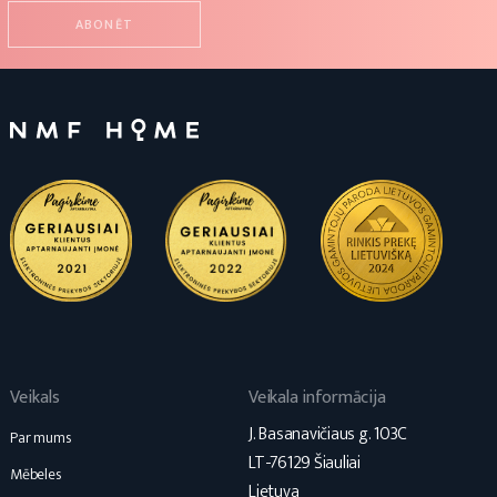
Veikals
Veikala informācija
J. Basanavičiaus g. 103C
Par mums
LT-76129 Šiauliai
Mēbeles
Lietuva