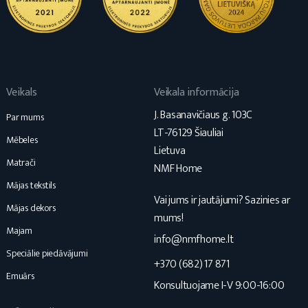
Veikals
Veikala informācija
J. Basanavičiaus g. 103C
Par mums
LT-76129 Šiauliai
Mēbeles
Lietuva
Matrači
NMF Home
Mājas tekstils
Vai jums ir jautājumi? Sazinies ar
Mājas dekors
mums!
Majam
info@nmfhome.lt
Speciālie piedāvājumi
+370 (682) 17 871
Emuārs
Konsultuojame I-V 9:00-16:00