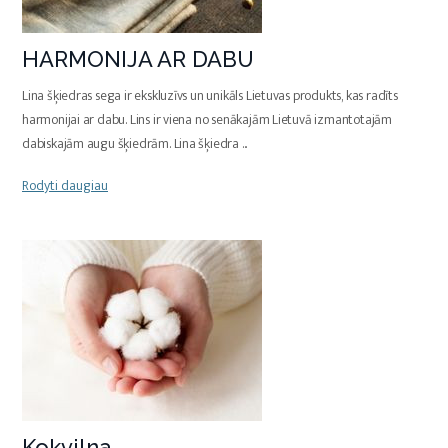
HARMONIJA AR DABU
Lina šķiedras sega ir ekskluzīvs un unikāls Lietuvas produkts, kas radīts
harmonijai ar dabu. Lins ir viena no senākajām Lietuvā izmantotajām
dabiskajām augu šķiedrām. Lina šķiedra
...
Rodyti daugiau
Kokvilna