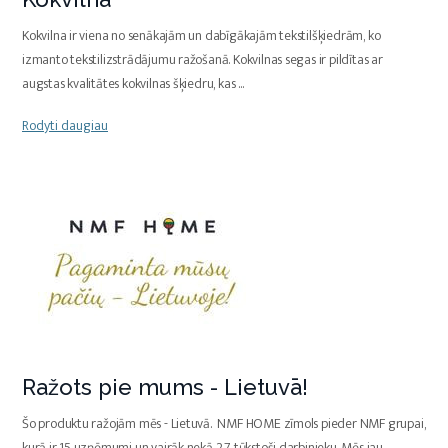
Kokvilna ir viena no senākajām un dabīgākajām tekstilšķiedrām, ko
izmanto tekstilizstrādājumu ražošanā. Kokvilnas segas ir pildītas ar
augstas kvalitātes kokvilnas šķiedru, kas
...
Rodyti daugiau
Ražots pie mums - Lietuvā!
Šo produktu ražojām mēs - Lietuvā. NMF HOME zīmols pieder NMF grupai,
kurā ir 15 uzņēmumi un vairāk nekā 2,7 tūkstoši darbinieku. Mēs jau