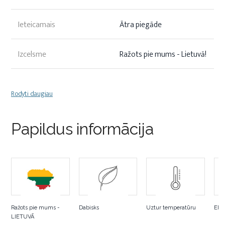
Ieteicamais
Ātra piegāde
Izcelsme
Ražots pie mums - Lietuvā!
Rodyti daugiau
Papildus informācija
Ražots pie mums -
Dabisks
Uztur temperatūru
Elpo
LIETUVĀ