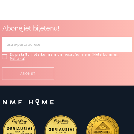
Abonējiet biļetenu!
Es piekrītu noteikumiem un nosacījumiem (
Noteikumi un
Politika
)