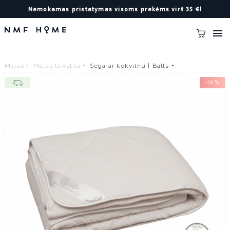
Nemokamas pristatymas visoms prekėms virš 35 €!

Mājas
Mājas tekstils
Sega ar kokvilnu | Balts
-15%