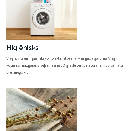
Higiēnisks
Viegls, silts un higiēnisks komplekts lietošanai visa gada garumā. Viegli
kopjams, mazgājams veļasmašīnā 30 grādu temperatūrā, lai nodrošinātu
tīru miega vidi.