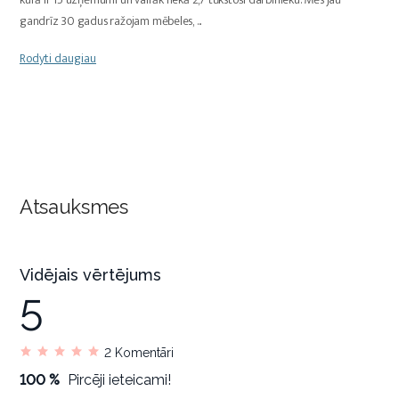
gandrīz 30 gadus ražojam mēbeles,
...
Rodyti daugiau
Atsauksmes
Vidējais vērtējums
5
2
Komentāri
100 %
Pircēji ieteicami!