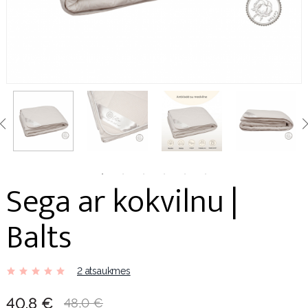
Sega ar kokvilnu |
Balts
2 atsaukmes
40,8 €
48,0 €