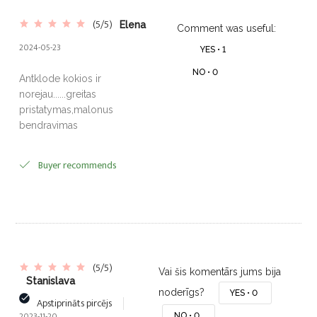
(5/5)
Elena
Comment was useful:
2024-05-23
YES •
1
NO •
0
Antklode kokios ir
norejau......greitas
pristatymas,malonus
bendravimas
Buyer recommends
(5/5)
Vai šis komentārs jums bija
Stanislava
noderīgs?
YES •
0
Apstiprināts pircējs
2023-11-20
NO •
0