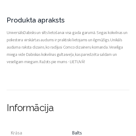
Produkta apraksts
UniversālsDabisks un silts lietošanai visa gada garumā. Segas kokvilnas un
poliestera virskārtas audums ir praktiski lietojams un ilgmūžīgs. Unikāls
auduma raksta dizains, ko radījusi Comco dizaineru komanda. Veselīga
miega vide Dabiskas kokvilnas gultasveļa, kas paredzēta saldam un
veselīgam miegam. Ražots pie mums - LIETUVĀ!
Informācija
Krāsa
Balts