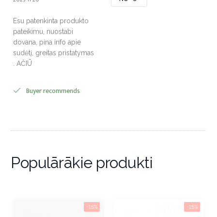
Esu patenkinta produkto
pateikimu, nuostabi
dovana, pina info apie
sudėtį, greitas pristatymas
. AČIŪ
Buyer recommends
Populārākie produkti
-15%
-15%