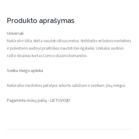
Produkto aprašymas
Universali
Natūrali ir šilta, skirta naudoti ištisus metus. Antklodės viršutinis medvilnės
ir poliesterio audinys praktiškas naudoti bei ilgalaikis. Unikalus audinio
rašto dizainas kurtas Comco dizaino komandos.
Sveika miego aplinka
Natūralios medvilnės patalynė sukurta saldžiam ir sveikam Jūsų miegui.
Pagaminta mūsų pačių - LIETUVOJE!