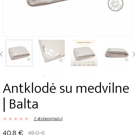
Antklodė su medvilne
| Balta
2 atsiliepimai(ų)
40,8 €
48,0 €