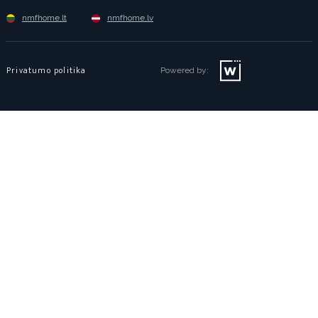
nmfhome.lt
nmfhome.lv
Privatumo politika
Powered by: