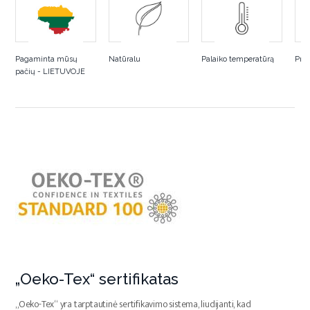
Pagaminta mūsų
Natūralu
Palaiko temperatūrą
Pral
pačių - LIETUVOJE
„Oeko-Tex“ sertifikatas
„Oeko-Tex“ yra tarptautinė sertifikavimo sistema, liudijanti, kad