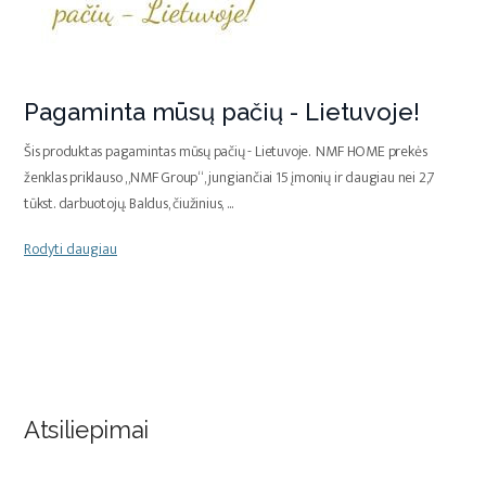
Pagaminta mūsų pačių - Lietuvoje!
Šis produktas pagamintas mūsų pačių - Lietuvoje. NMF HOME prekės
ženklas priklauso „NMF Group“, jungiančiai 15 įmonių ir daugiau nei 2,7
tūkst. darbuotojų. Baldus, čiužinius,
...
Rodyti daugiau
Atsiliepimai