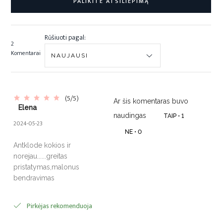
PALIKITE ATSILIEPIMĄ
Rūšiuoti pagal:
2
Komentarai
(5/5)
Ar šis komentaras buvo
Elena
naudingas
TAIP •
1
2024-05-23
NE •
0
Antklode kokios ir
norejau......greitas
pristatymas,malonus
bendravimas
Pirkėjas rekomenduoja