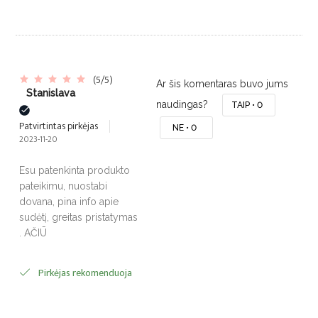
(5/5)
Ar šis komentaras buvo jums
Stanislava
naudingas?
TAIP •
0
Patvirtintas pirkėjas
NE •
0
2023-11-20
Esu patenkinta produkto
pateikimu, nuostabi
dovana, pina info apie
sudėtį, greitas pristatymas
. AČIŪ
Pirkėjas rekomenduoja