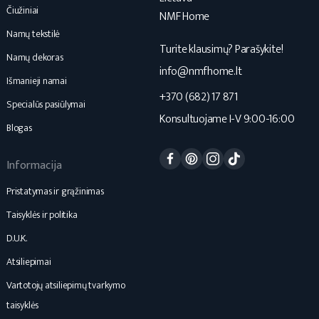
Čiužiniai
NMF Home
Namų tekstilė
Turite klausimų? Parašykite!
Namų dekoras
info@nmfhome.lt
Išmanieji namai
+370 (682) 17 871
Specialūs pasiūlymai
Konsultuojame I-V 9:00-16:00
Blogas
Facebook
Pinterest
Instagram
TikTok
Informacija
Pristatymas ir grąžinimas
Taisyklės ir politika
D.U.K.
Atsiliepimai
Vartotojų atsiliepimų tvarkymo
taisyklės