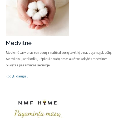
Medvilnė
Medvilnė tai vienas seniausių ir natūraliausių tekstilėje naudojamų pluoštų.
Medvilninių antklodžių užpildui naudojamas aukštos kokybės medvilnės
pluoštas, pagamintas Lietuvoje.
Rodyti daugiau