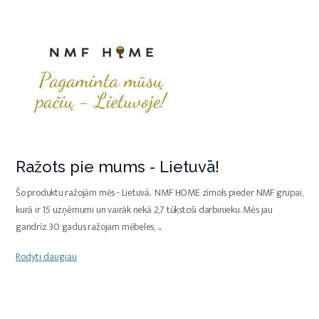
Ražots pie mums - Lietuvā!
Šo produktu ražojām mēs - Lietuvā. NMF HOME zīmols pieder NMF grupai,
kurā ir 15 uzņēmumi un vairāk nekā 2,7 tūkstoši darbinieku. Mēs jau
gandrīz 30 gadus ražojam mēbeles,
...
Rodyti daugiau