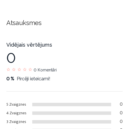
Atsauksmes
Vidējais vērtējums
0
0
Komentāri
0 %
Pircēji ieteicami!
0
5 Zvaigznes
0
4 Zvaigznes
0
3 Zvaigznes