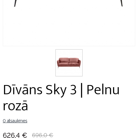
Dīvāns Sky 3 | Pelnu
rozā
0 atsaukmes
626,4 €
696,0 €