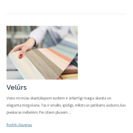
Velūrs
Viens no mūsu skaistākajiem audiem ir ārkārtīgi maiga, skaista un
eleganta mirgošana. Tas ir smalks, spīdīgs, mīksts un patīkams audums, kas
pieskaras mēbelēm. Pie citiem plusiem
...
Rodyti daugiau