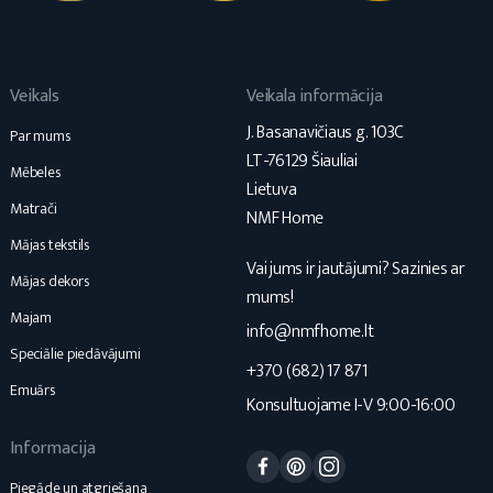
Veikals
Veikala informācija
J. Basanavičiaus g. 103C
Par mums
LT-76129 Šiauliai
Mēbeles
Lietuva
Matrači
NMF Home
Mājas tekstils
Vai jums ir jautājumi? Sazinies ar
Mājas dekors
mums!
Majam
info@nmfhome.lt
Speciālie piedāvājumi
+370 (682) 17 871
Emuārs
Konsultuojame I-V 9:00-16:00
Informacija
Facebook
Pinterest
Instagram
Piegāde un atgriešana