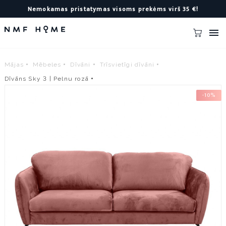
Nemokamas pristatymas visoms prekėms virš 35 €!

Mājas
Mēbeles
Dīvāni
Trīsvietīgi dīvāni
Dīvāns Sky 3 | Pelnu rozā
-10%