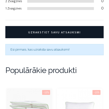
0
2 Zvaigznes
0
1 Zvaigznes
UZRAKSTIET SAVU ATSAUKSMI
Esi pirmais, kas uzraksta savu atsauksmi!
Populārākie produkti
-15%
-15%