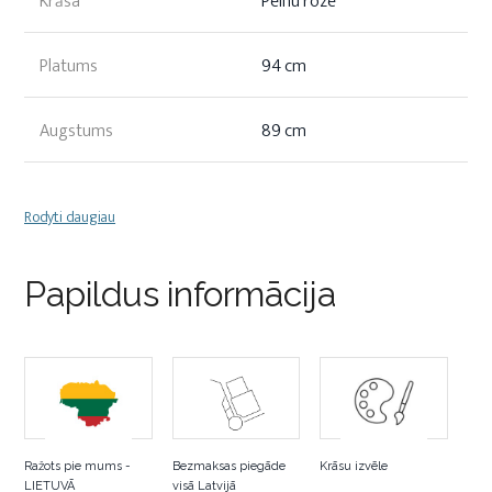
Krāsa
Pelnu roze
Platums
94 cm
Augstums
89 cm
Rodyti daugiau
Papildus informācija
Ražots pie mums -
Bezmaksas piegāde
Krāsu izvēle
LIETUVĀ
visā Latvijā