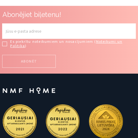
Abonējiet biļetenu!
Es piekrītu noteikumiem un nosacījumiem (
Noteikumi un
Politika
)