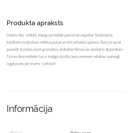
Produkta apraksts
Dīvāns Sky - mīksts, mājīgs un lieliski piemērots atpūtai. Sēdēšanas
komfortu nodrošina mīkstas putas un ērti atbalsta spilveni. Šeit jūs varat
pavadīt stundas, lasot grāmatas, skatoties filmas vai vienkārši atpūšoties.
Tā nav tikai mēbele, tas ir mājīgs stūrītis, kuru vienmēr vēlaties sasniegt.
Izgatavots pie mums - Lietuvā!
Informācija