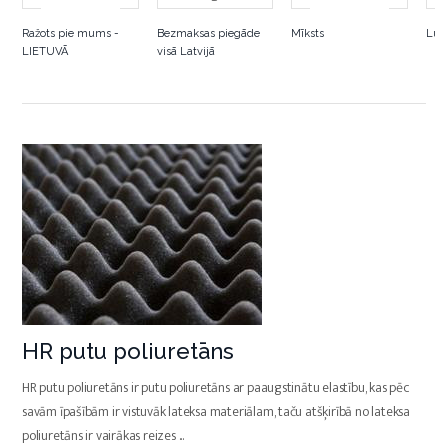
Ražots pie mums -
Bezmaksas piegāde
Mīksts
Luk
LIETUVĀ
visā Latvijā
HR putu poliuretāns
HR putu poliuretāns ir putu poliuretāns ar paaugstinātu elastību, kas pēc
savām īpašībām ir vistuvāk lateksa materiālam, taču atšķirībā no lateksa
poliuretāns ir vairākas reizes
...