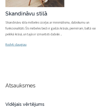
Skandināvu stilā
Skandināvu stila mēbeles izceļas ar minimālismu, dabiskumu un
funkcionalitāti. Šīs mēbeles bieži ir gaišās krāsās, piemēram, baltā vai
pelēkā krāsā, un tajās ir izmantoti dabiski
...
Rodyti daugiau
Atsauksmes
Vidējais vērtējums