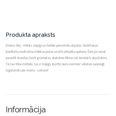
Produkta apraksts
Dīvāns Sky - mīksts, mājīgs un lieliski piemērots atpūtai. Sēdēšanas
komfortu nodrošina mīkstas putas un ērti atbalsta spilveni. Šeit jūs varat
pavadīt stundas, lasot grāmatas, skatoties filmas vai vienkārši atpūšoties.
Tā nav tikai mēbele, tas ir mājīgs stūrītis, kuru vienmēr vēlaties sasniegt.
Izgatavots pie mums - Lietuvā!
Informācija