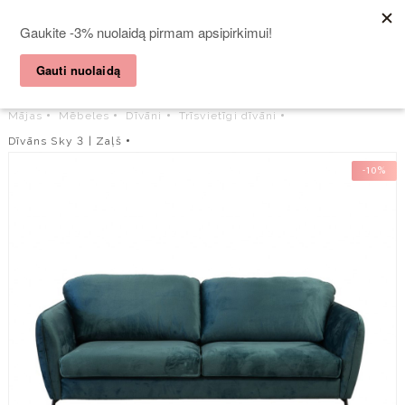
Nemokamas pristatymas visoms prekėms virš 35 €!

Mājas
Mēbeles
Dīvāni
Trīsvietīgi dīvāni
Dīvāns Sky 3 | Zaļš
-10%