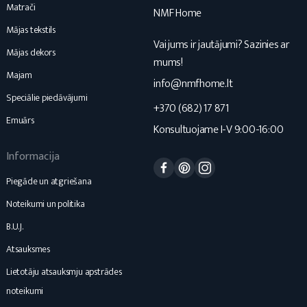
Matrači
NMF Home
Mājas tekstils
Vai jums ir jautājumi? Sazinies ar
Mājas dekors
mums!
Majam
info@nmfhome.lt
Speciālie piedāvājumi
+370 (682) 17 871
Emuārs
Konsultuojame I-V 9:00-16:00
Informacija
Facebook
Pinterest
Instagram
Piegāde un atgriešana
Noteikumi un politika
B.U.J.
Atsauksmes
Lietotāju atsauksmju apstrādes
noteikumi