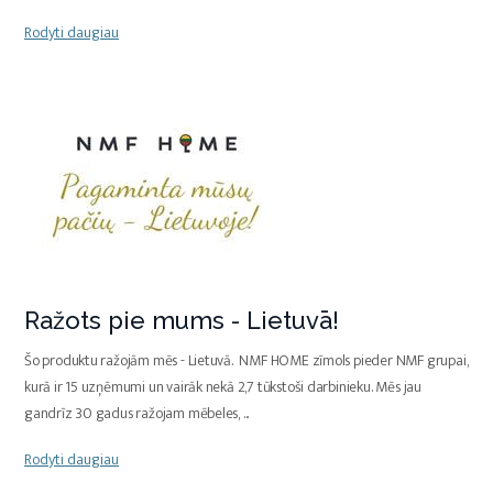
Rodyti daugiau
Ražots pie mums - Lietuvā!
Šo produktu ražojām mēs - Lietuvā. NMF HOME zīmols pieder NMF grupai,
kurā ir 15 uzņēmumi un vairāk nekā 2,7 tūkstoši darbinieku. Mēs jau
gandrīz 30 gadus ražojam mēbeles,
...
Rodyti daugiau