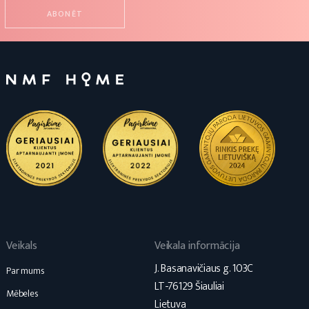
Veikals
Veikala informācija
J. Basanavičiaus g. 103C
Par mums
LT-76129 Šiauliai
Mēbeles
Lietuva