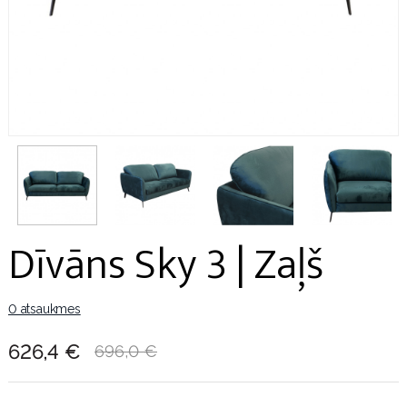
Dīvāns Sky 3 | Zaļš
0 atsaukmes
626,4 €
696,0 €