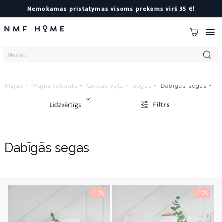
Nemokamas pristatymas visoms prekėms virš 35 €!

Mājas
Mājas tekstils
Gultas veļa
Segas
Dabīgās segas
Līdzvērtīgs
Filtrs
Dabīgās segas
-15%
-15%