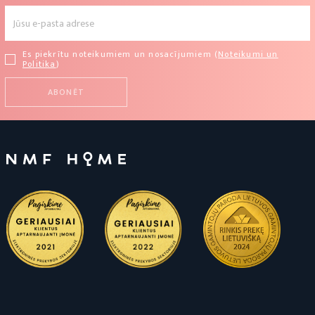
Es piekrītu noteikumiem un nosacījumiem (
Noteikumi un
Politika
)