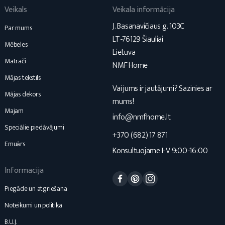
Veikals
Veikala informācija
J. Basanavičiaus g. 103C
Par mums
LT-76129 Šiauliai
Mēbeles
Lietuva
Matrači
NMF Home
Mājas tekstils
Vai jums ir jautājumi? Sazinies ar
Mājas dekors
mums!
Majam
info@nmfhome.lt
Speciālie piedāvājumi
+370 (682) 17 871
Emuārs
Konsultuojame I-V 9:00-16:00
Informacija
Facebook
Pinterest
Instagram
Piegāde un atgriešana
Noteikumi un politika
B.U.J.