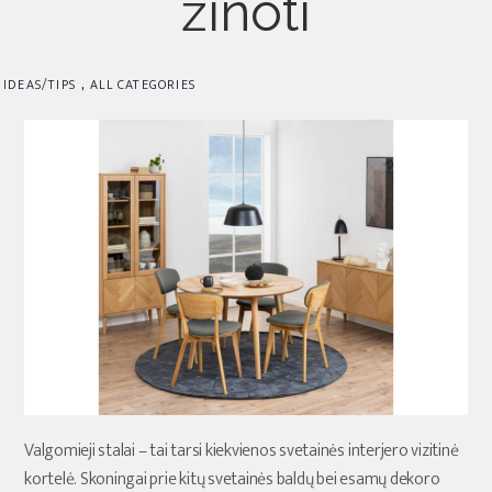
žinoti
,
IDEAS/TIPS
ALL CATEGORIES
Valgomieji stalai – tai tarsi kiekvienos svetainės interjero vizitinė
kortelė. Skoningai prie kitų svetainės baldų bei esamų dekoro