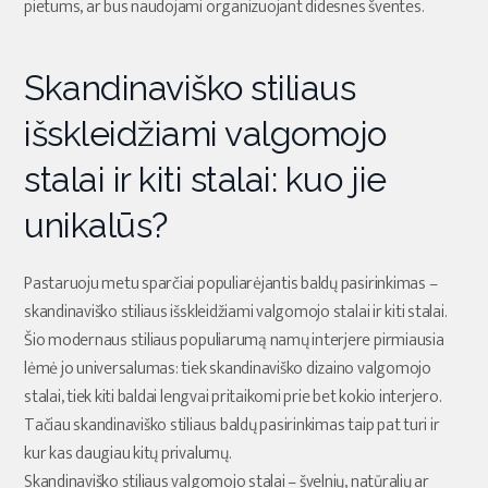
pietums, ar bus naudojami organizuojant didesnes šventes.
Skandinaviško stiliaus
išskleidžiami valgomojo
stalai ir kiti stalai: kuo jie
unikalūs?
Pastaruoju metu sparčiai populiarėjantis baldų pasirinkimas –
skandinaviško stiliaus išskleidžiami valgomojo stalai ir kiti stalai.
Šio modernaus stiliaus populiarumą namų interjere pirmiausia
lėmė jo universalumas: tiek skandinaviško dizaino valgomojo
stalai, tiek kiti baldai lengvai pritaikomi prie bet kokio interjero.
Tačiau skandinaviško stiliaus baldų pasirinkimas taip pat turi ir
kur kas daugiau kitų privalumų.
Skandinaviško stiliaus valgomojo stalai – švelnių, natūralių ar