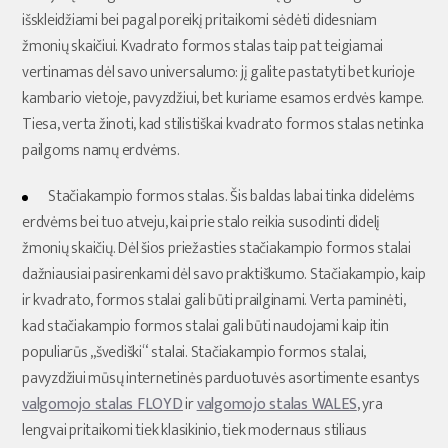
išskleidžiami bei pagal poreikį pritaikomi sėdėti didesniam
žmonių skaičiui. Kvadrato formos stalas taip pat teigiamai
vertinamas dėl savo universalumo: jį galite pastatyti bet kurioje
kambario vietoje, pavyzdžiui, bet kuriame esamos erdvės kampe.
Tiesa, verta žinoti, kad stilistiškai kvadrato formos stalas netinka
pailgoms namų erdvėms.
Stačiakampio formos stalas. Šis baldas labai tinka didelėms
erdvėms bei tuo atveju, kai prie stalo reikia susodinti didelį
žmonių skaičių. Dėl šios priežasties stačiakampio formos stalai
dažniausiai pasirenkami dėl savo praktiškumo. Stačiakampio, kaip
ir kvadrato, formos stalai gali būti prailginami. Verta paminėti,
kad stačiakampio formos stalai gali būti naudojami kaip itin
populiarūs ,,švediški“ stalai. Stačiakampio formos stalai,
pavyzdžiui mūsų internetinės parduotuvės asortimente esantys
valgomojo stalas FLOYD
ir
valgomojo stalas WALES
, yra
lengvai pritaikomi tiek klasikinio, tiek modernaus stiliaus