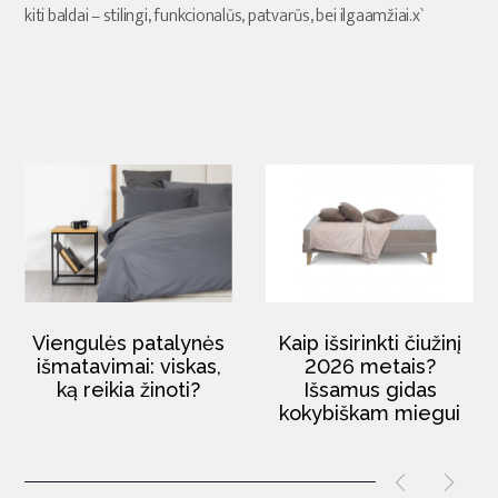
kiti baldai – stilingi, funkcionalūs, patvarūs, bei ilgaamžiai.x`
Viengulės patalynės
Kaip išsirinkti čiužinį
išmatavimai: viskas,
2026 metais?
ką reikia žinoti?
Išsamus gidas
kokybiškam miegui