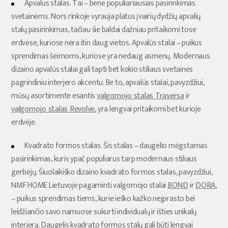
Apvalus stalas. Tai – bene populiariausias pasirinkimas
svetainėms. Nors rinkoje vyrauja platus įvairių dydžių apvalių
stalų pasirinkimas, tačiau šie baldai dažniau pritaikomi tose
erdvėse, kuriose nėra itin daug vietos. Apvalūs stalai – puikus
sprendimas šeimoms, kuriose yra nedaug asmenų. Modernaus
dizaino apvalūs stalai gali tapti bet kokio stiliaus svetainės
pagrindiniu interjero akcentu. Be to, apvalūs stalai, pavyzdžiui,
mūsų asortimente esantis
valgomojo stalas Traversa
ir
valgomojo stalas Revolve
, yra lengvai pritaikomi bet kurioje
erdvėje.
Kvadrato formos stalas. Šis stalas – daugelio mėgstamas
pasirinkimas, kuris ypač populiarus tarp modernaus stiliaus
gerbėjų. Šiuolaikiško dizaino kvadrato formos stalas, pavyzdžiui,
NMF HOME Lietuvoje pagaminti valgomojo stalai
BOND
ir
DORA
,
– puikus sprendimas tiems, kurie ieško kažko neįprasto bei
leidžiančio savo namuose sukurti individualų ir išties unikalų
interjerą. Daugelis kvadrato formos stalų gali būti lengvai