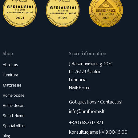
Shop
Store information
J. Basanavičiaus g. 103C
About us
LT-76129 Šiauliai
Furniture
Lithuania
Mattresses
NMF Home
Home textile
Got questions ? Contact us!
Home decor
info@nmfhome.lt
Smart Home
+370 (682) 17 871
Special offers
Konsultuojame I-V 9:00-16:00
Blog