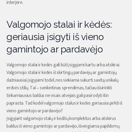
interjere.
Valgomojo stalai ir kėdės:
geriausia įsigyti iš vieno
gamintojo ar pardavėjo
Valgomojo stalai ir kėdės gali būti įsigyjami kartu arba atskirai.
Valgomojo stalai ir kėdės iš skirtingų pardavėjų ar gamintojų
dažniausiai įsigyjami todėl, nes siekiama sukurti savitą unikalų
erdvės stilių. Tai – sveikintinas sprendimas, tačiau išsirinkti
tinkamiausius baldus ne visais atvejais gali pasirodyti itin
paprasta. Tad kodėl valgomojo stalus ir kėdes geriausia pirkti iš
vieno gamintojo ar pardavėjo?
Įsigyjant valgomojo stalų ir kėdžių komplektus arba atskirus
baldus iš vieno gamintojo ar pardavėjo, išvengiama papildomų