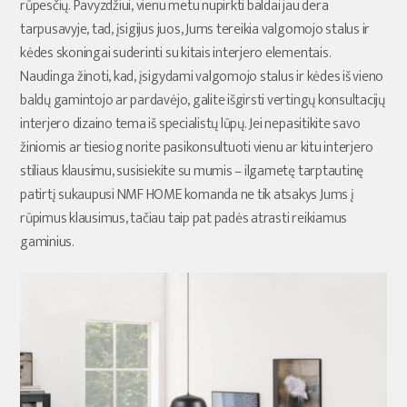
rūpesčių. Pavyzdžiui, vienu metu nupirkti baldai jau dera
tarpusavyje, tad, įsigijus juos, Jums tereikia valgomojo stalus ir
kėdes skoningai suderinti su kitais interjero elementais.
Naudinga žinoti, kad, įsigydami valgomojo stalus ir kėdes iš vieno
baldų gamintojo ar pardavėjo, galite išgirsti vertingų konsultacijų
interjero dizaino tema iš specialistų lūpų. Jei nepasitikite savo
žiniomis ar tiesiog norite pasikonsultuoti vienu ar kitu interjero
stiliaus klausimu, susisiekite su mumis – ilgametę tarptautinę
patirtį sukaupusi NMF HOME komanda ne tik atsakys Jums į
rūpimus klausimus, tačiau taip pat padės atrasti reikiamus
gaminius.