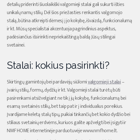
detalių priderinti šiuolaikiški valgomieji stalai gali sukurti išties
unikalų namų stilių. Dėl šios priežasties renkantis valgomojo
stalą, būtina atkreipti dėmesį į jo kokybę, išvaizdą, funkcionalumą
ir kt. Mūsų specialistai akcentuoja pagrindinius aspektus,
padėsiančius išsirinkti nepriekaištingą baldą Jūsų stilingai
svetainei.
Stalai: kokius pasirinkti?
Skirtingų gamintojų bei pardavėjų siūlomi
valgomieji stalai
–
įvairių stilių, formų, dydžių ir kt. Valgomieji stalai turėtų būti
pasirenkami atsižvelgiant ne tik į jų kokybę, funkcionalumą bei
esamą svetainės stilių, bet taip pat ir į individualius poreikius.
Įvardijame keletą stalų tipų, puikiai tinkančių bet kokio dydžio bei
stiliaus svetainių erdvėms, kuriuos galite apžvelgti bei įsigyti ir
NMF HOME internetinėje parduotuvėje www.nmfhome.lt.