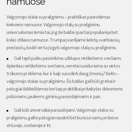
namuose
Valgomojo stalai su prailginimu – praktiškas pasirinkimas
kiekvieno namuose. Valgomojo stalų su prailginimu
universalumas lemia tai, jog šie baldai sparčiai populiarėja bet
kokio stiliaus namuose. Trumpai įvardijame keletą svarbiausių
priežasčių, kodėl verta įsigyti valgomojo stalą su prailginimu.
Gali tapti puikiu pasirinkimu užklupus netikėtiems svečiams.
Aplankius netikėtiems svečiams, neretai susiduriama su vietos
trūkumo problema: kur ir kaip susodinti daug žmonių? Išeitis –
valgomojo stalas su prailginimu. Šis baldas gali būti greitai ir
patogiai išskleidžiamas bei taip praktiškai pritaikytas didesniems
pobūviams, jaukiems giminių pasisėdėjimams ir pan.
Gali būti universaliai panaudojami. Valgomojo stalus su
prailginimu galite patogiai naudoti bet kuriose namų erdvėse:
virtuvėje, svetainėje ir kt.