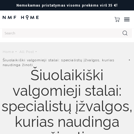
Nemokamas pristatymas visoms prekėms virš 35 €!

Home
All Post
Šiuolaikiški valgomieji stalai: specialistų įžvalgos, kurias
naudinga žinoti
Šiuolaikiški
valgomieji stalai:
specialistų įžvalgos,
kurias naudinga