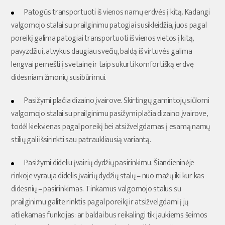
Patogūs transportuoti iš vienos namų erdvės į kitą. Kadangi
valgomojo stalai su prailginimu patogiai susikleidžia, juos pagal
poreikį galima patogiai transportuoti iš vienos vietos į kitą,
pavyzdžiui, atvykus daugiau svečių, baldą iš virtuvės galima
lengvai pernešti į svetainę ir taip sukurti komfortišką erdvę
didesniam žmonių susibūrimui.
Pasižymi plačia dizaino įvairove. Skirtingų gamintojų siūlomi
valgomojo stalai su prailginimu pasižymi plačia dizaino įvairove,
todėl kiekvienas pagal poreikį bei atsižvelgdamas į esamą namų
stilių gali išsirinkti sau patraukliausią variantą.
Pasižymi dideliu įvairių dydžių pasirinkimu. Šiandieninėje
rinkoje vyrauja didelis įvairių dydžių stalų – nuo mažų iki kur kas
didesnių – pasirinkimas. Tinkamus valgomojo stalus su
prailginimu galite rinktis pagal poreikį ir atsižvelgdami į jų
atliekamas funkcijas: ar baldai bus reikalingi tik jaukiems šeimos