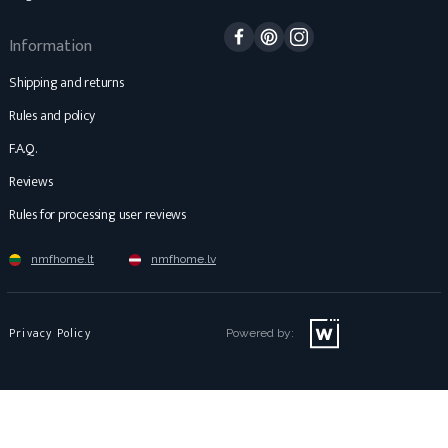
Facebook
Pinterest
Instagram
Information
Shipping and returns
Rules and policy
F.A.Q.
Reviews
Rules for processing user reviews
nmfhome.lt
nmfhome.lv
Privacy Policy
Powered by: