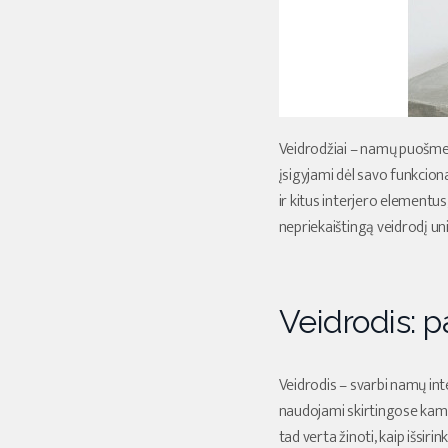
Veidrodžiai – namų puošmena
įsigyjami dėl savo funkciona
ir kitus interjero elementus
nepriekaištingą veidrodį un
Veidrodis: pa
Veidrodis – svarbi namų inte
naudojami skirtingose kamba
tad verta žinoti, kaip išsiri