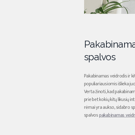
Pakabinamas 
spalvos
Pakabinamas veidrodis ir kit
populiariausiomis išlieka j
Verta žinoti, kad pakabinami 
prie bet kokių kitų likusių i
rėmai yra aukso, sidabro spa
spalvos
pakabinamas veidro