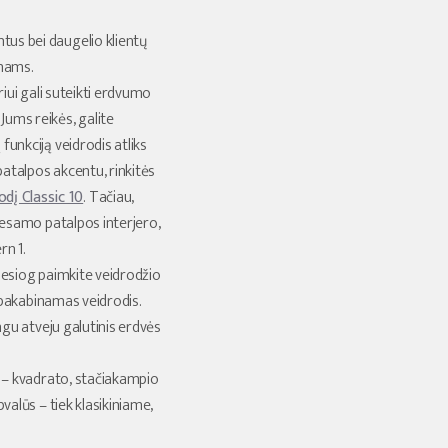
tus bei daugelio klientų
namams.
iui gali suteikti erdvumo
Jums reikės, galite
funkciją veidrodis atliks
 patalpos akcentu, rinkitės
dį Classic 10
. Tačiau,
e esamo patalpos interjero,
rn 1.
Tiesiog paimkite veidrodžio
as pakabinamas veidrodis.
ingu atveju galutinis erdvės
s – kvadrato, stačiakampio
pvalūs – tiek klasikiniame,