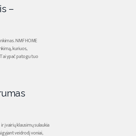
is –
irinkimas. NMF HOME
inkimą, kuriuos,
. Tai ypač patogu tuo
arumas
r įvairių klausimų sulaukia
igyjant veidrodį voniai,