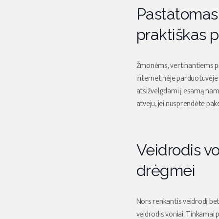
Pastatomas 
praktiškas 
Žmonėms, vertinantiems pr
internetinėje parduotuvėje w
atsižvelgdami į esamą namų 
atveju, jei nusprendėte pake
Veidrodis v
drėgmei
Nors renkantis veidrodį bet
veidrodis voniai. Tinkamai 