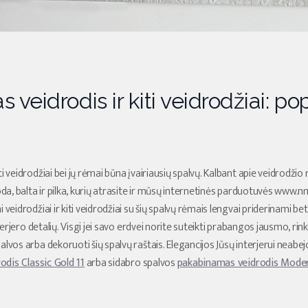
veidrodis ir kiti veidrodžiai: po
i veidrodžiai bei jų rėmai būna įvairiausių spalvų. Kalbant apie veidrodžio
uoda, balta ir pilka, kurių atrasite ir mūsų internetinės parduotuvės www
veidrodžiai ir kiti veidrodžiai su šių spalvų rėmais lengvai priderinami bet k
nterjero detalių. Visgi jei savo erdvei norite suteikti prabangos jausmo, rin
lvos arba dekoruoti šių spalvų raštais. Elegancijos Jūsų interjerui neabej
dis Classic Gold 11
arba sidabro spalvos
pakabinamas veidrodis Moder