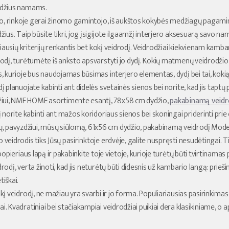
rodžius namams.
o, rinkoje gerai žinomo gamintojo, iš aukštos kokybės medžiagų pagamin
džius. Taip būsite tikri, jog įsigijote ilgaamžį interjero aksesuarą savo 
iausių kriterijų renkantis bet kokį veidrodį. Veidrodžiai kiekvienam kambar
drodį, turėtumėte iš anksto apsvarstyti jo dydį. Kokių matmenų veidrodžio 
s, kurioje bus naudojamas būsimas interjero elementas, dydį bei tai, kokią 
dį planuojate kabinti ant didelės svetainės sienos bei norite, kad jis taptų
iui, NMF HOME asortimente esantį, 78x58 cm dydžio,
pakabinamą veidro
dį norite kabinti ant mažos koridoriaus sienos bei skoningai priderinti pri
, pavyzdžiui, mūsų siūlomą, 61x56 cm dydžio, pakabinamą veidrodį Mode
 veidrodis tiks Jūsų pasirinktoje erdvėje, galite nuspręsti nesudėtingai. 
, popieriaus lapą ir pakabinkite toje vietoje, kurioje turėtų būti tvirtinam
drodį, verta žinoti, kad jis neturėtų būti didesnis už kambario langą: prieš
tiškai.
 veidrodį, ne mažiau yra svarbi ir jo forma. Populiariausias pasirinkima
i. Kvadratiniai bei stačiakampiai veidrodžiai puikiai dera klasikiniame, o a
.