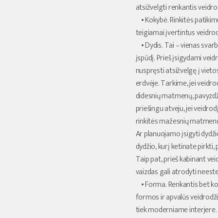
atsižvelgti renkantis veid
• Kokybė. Rinkitės patikim
teigiamai įvertintus veidro
• Dydis. Tai – vienas svarb
įspūdį. Prieš įsigydami vei
nuspręsti atsižvelgę į vieto
erdvėje. Tarkime, jei veidro
didesnių matmenų, pavyzdž
priešingu atveju, jei veidro
rinkitės mažesnių matmenų
Ar planuojamo įsigyti dydžio
dydžio, kurį ketinate pirkti
Taip pat, prieš kabinant vei
vaizdas gali atrodyti neeste
• Forma. Renkantis bet kokį
formos ir apvalūs veidrodžia
tiek moderniame interjere