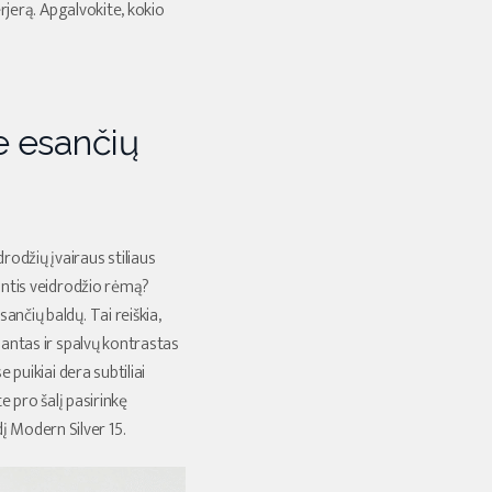
rjerą. Apgalvokite, kokio
e esančių
odžių įvairaus stiliaus
kantis veidrodžio rėmą?
nčių baldų. Tai reiškia,
iantas ir spalvų kontrastas
 puikiai dera subtiliai
e pro šalį pasirinkę
į Modern Silver 15.