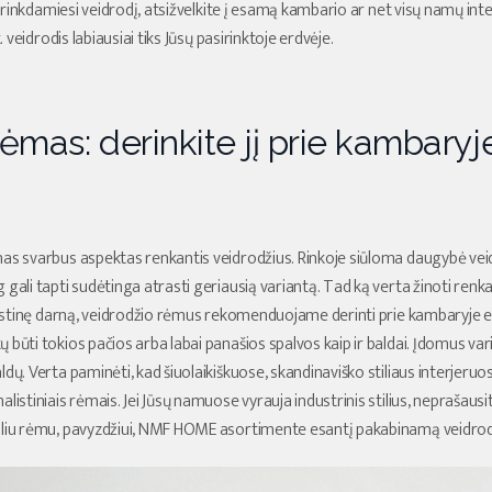
rinkdamiesi veidrodį, atsižvelkite į esamą kambario ar net visų namų inte
t. veidrodis labiausiai tiks Jūsų pasirinktoje erdvėje.
ėmas: derinkite jį prie kambaryj
as svarbus aspektas renkantis veidrodžius. Rinkoje siūloma daugybė veidr
 gali tapti sudėtinga atrasti geriausią variantą. Tad ką verta žinoti ren
ilistinę darną, veidrodžio rėmus rekomenduojame derinti prie kambaryje esa
 būti tokios pačios arba labai panašios spalvos kaip ir baldai. Įdomus var
dų. Verta paminėti, kad šiuolaikiškuose, skandinaviško stiliaus interjeruose
listiniais rėmais. Jei Jūsų namuose vyrauja industrinis stilius, neprašausit
aliu rėmu, pavyzdžiui, NMF HOME asortimente esantį pakabinamą veidrod