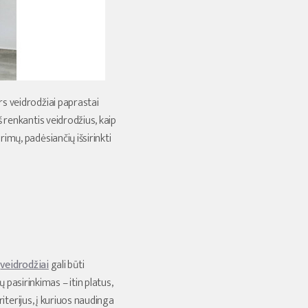
rs veidrodžiai paprastai
š renkantis veidrodžius, kaip
imų, padėsiančių išsirinkti
s
veidrodžiai
gali būti
pasirinkimas – itin platus,
kriterijus, į kuriuos naudinga