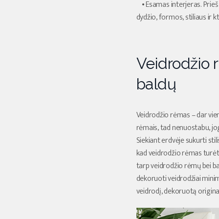
• Esamas interjeras. Prieš 
dydžio, formos, stiliaus ir k
Veidrodžio r
baldų
Veidrodžio rėmas – dar vien
rėmais, tad nenuostabu, jog
Siekiant erdvėje sukurti st
kad veidrodžio rėmas turėtų
tarp veidrodžio rėmų bei bal
dekoruoti veidrodžiai minima
veidrodį, dekoruotą origin