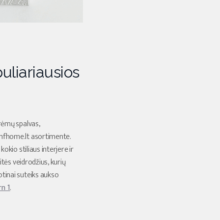
puliariausios
 rėmų spalvas,
.nmfhome.lt asortimente.
okio stiliaus interjere ir
kitės veidrodžius, kurių
otinai suteiks aukso
n 1
.