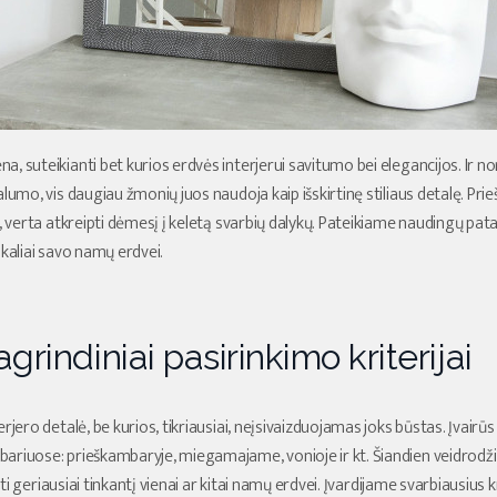
, suteikianti bet kurios erdvės interjerui savitumo bei elegancijos. Ir no
lumo, vis daugiau žmonių juos naudoja kaip išskirtinę stiliaus detalę. Prie
, verta atkreipti dėmesį į keletą svarbių dalykų. Pateikiame naudingų patar
ikaliai savo namų erdvei.
grindiniai pasirinkimo kriterijai
rjero detalė, be kurios, tikriausiai, neįsivaizduojamas joks būstas. Įvairū
riuose: prieškambaryje, miegamajame, vonioje ir kt. Šiandien veidrodžių 
nkti geriausiai tinkantį vienai ar kitai namų erdvei. Įvardijame svarbiausius 