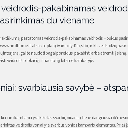
veidrodis-pakabinamas veidrod
pasirinkimas du viename
aktiškumą, pastatomas veidrodis-pakabinamas veidrodis – puikus pas
ww.nmfhome.lt atrasite platų įvairių dydžių, stilių ir kt. veidrodžių pasir
interjerą, galite naudoti pagal poreikius: pakabinti arba atremti į sieną
isti veidrodžio lokaciją ir naudoti jį kitame kambaryje.
oniai: svarbiausia savybė – atsp
 kuriam kambariui yra keletas svarbių niuansų, bene daugiausiai dėmesio i
parinktas veidrodis voniai yra svarbus vonios kambario elementas. Prieš įs