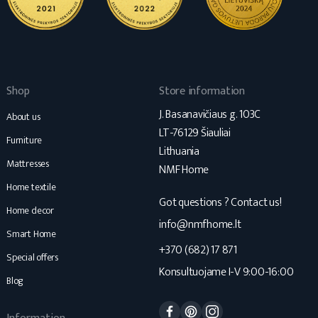
Shop
Store information
J. Basanavičiaus g. 103C
About us
LT-76129 Šiauliai
Furniture
Lithuania
Mattresses
NMF Home
Home textile
Got questions ? Contact us!
Home decor
info@nmfhome.lt
Smart Home
+370 (682) 17 871
Special offers
Konsultuojame I-V 9:00-16:00
Blog
Facebook
Pinterest
Instagram