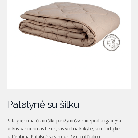
Patalynė su šilku
Patalynė su natūraliu šilku pasižymi išskirtine prabanga ir yra
puikus pasirinkimas tiems, kas vertina kokybę, komfortą bei
natūralumą. Patalynė su šilku pasižymi natūraliomis