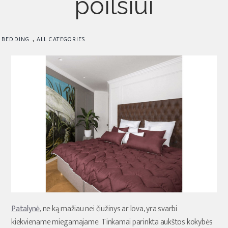
poilsiui
,
BEDDING
ALL CATEGORIES
Patalynė
, ne ką mažiau nei čiužinys ar lova, yra svarbi
kiekviename miegamajame. Tinkamai parinkta aukštos kokybės