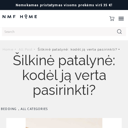
Nemokamas pristatymas visoms prekėms virš 35 €!

Home
All Post
Šilkinė patalynė: kodėl ją verta pasirinkti?
Šilkinė patalynė:
kodėl ją verta
pasirinkti?
,
BEDDING
ALL CATEGORIES