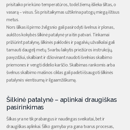
prisitaiko prie kūno temperatūros, todėl žiemą išlieka šiltas, o
vasarą – vėsus. Šis prisitaikymas užtikrina patogų miegą ištisus
metus.
Nors šilkas iš pirmo žvilgsnio gali pasirodyti švelnus ir plonas,
aukštos kokybės šilkinė patalynė yra itin patvari. Tinkamai
prižiūrint patalynę, šilkinės paklodės ir pagalvių užvalkalai gali
tarnauti daugelį metų. Svarbu laikytis priežiūros instrukcijų,
pavyzdžiui, skalbiant ir džiovinant naudoti švelnias skalbimo
priemones ir vengti didelio karščio. Skalbimas rankomis arba
švelnus skalbimo mašinos ciklas gali padėti išsaugoti šilkinės
patalynės vientisumą ir ilgaamžiškumą.
Šilkinė patalynė – aplinkai draugiškas
pasirinkimas
Šilkas yra ne tik prabangus ir naudingas sveikatai, bet ir
draugiškas aplinkai. Šilko gamyba yra gana tvarus procesas,