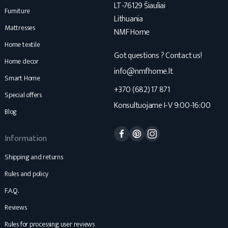
LT-76129 Šiauliai
Furniture
Lithuania
Mattresses
NMF Home
Home textile
Got questions ? Contact us!
Home decor
info@nmfhome.lt
Smart Home
+370 (682) 17 871
Special offers
Konsultuojame I-V 9:00-16:00
Blog
Facebook
Pinterest
Instagram
Information
Shipping and returns
Rules and policy
F.A.Q.
Reviews
Rules for processing user reviews