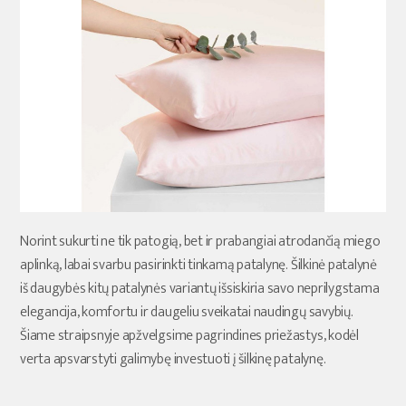
Norint sukurti ne tik patogią, bet ir prabangiai atrodančią miego
aplinką, labai svarbu pasirinkti tinkamą patalynę. Šilkinė patalynė
iš daugybės kitų patalynės variantų išsiskiria savo neprilygstama
elegancija, komfortu ir daugeliu sveikatai naudingų savybių.
Šiame straipsnyje apžvelgsime pagrindines priežastys, kodėl
verta apsvarstyti galimybę investuoti į šilkinę patalynę.