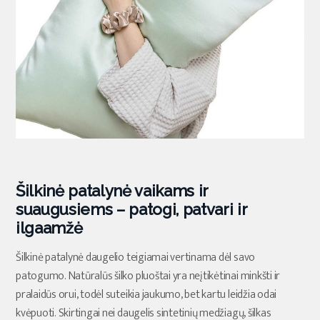
Šilkinė patalynė vaikams ir
suaugusiems – patogi, patvari ir
ilgaamžė
Šilkinė patalynė daugelio teigiamai vertinama dėl savo
patogumo. Natūralūs šilko pluoštai yra neįtikėtinai minkšti ir
pralaidūs orui, todėl suteikia jaukumo, bet kartu leidžia odai
kvėpuoti. Skirtingai nei daugelis sintetinių medžiagų, šilkas