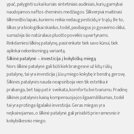
ypač, palyginti su kai kuriais sintetiniais audiniais, kurių gamybai
naudojamos naftos cheminės medžiagos. Šilkverpiai maitinasi
šilkmedžio lapais, kuriems reikia nedaug pesticidų ir trąšų. Be to,
šilkas yra biologiškai skaidus, todėl, pasibaigus jo gyvavimo ciklui,
sumažėja šio natūralaus pluošto poveikis sąvartynams.
Rinkdamiesi šilkinę patalynę, pasirenkate tiek savo kūnui, tiek
aplinkai nekenksmingą variantą.
Šilkinė patalynė – investicija į kokybišką miegą
Nors šilkinė patalynė gali būti kiek brangesnė už kitų rūšių
patalynę, tai yra investicija į Jūsų miego kokybę ir bendrą gerovę.
Šilkinės patalynės nauda neapsiriboja vien tik estetika ir
prabanga, bet taip pat ir sveikata, komfortu bei tvarumu. Pradinę
šilkinės patalynės kainą kompensuoja jos ilgaamžiškumas, todėl
tai yra protinga ilgalaikė investicija. Geras miegas yra
neįkainojamas, o šilkinė patalynė gali prisidėti prie ramesnio ir
kokybiškesnio miego.