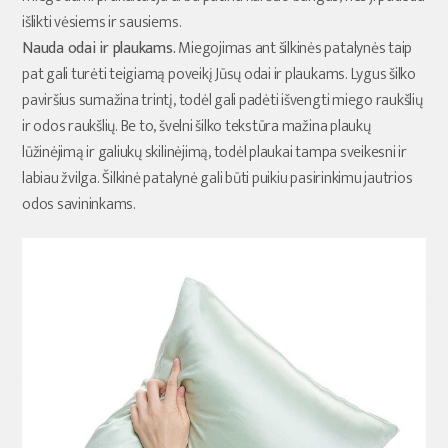
išlikti vėsiems ir sausiems.
Nauda odai ir plaukams.
Miegojimas ant šilkinės patalynės taip
pat gali turėti teigiamą poveikį Jūsų odai ir plaukams. Lygus šilko
paviršius sumažina trintį, todėl gali padėti išvengti miego raukšlių
ir odos raukšlių. Be to, švelni šilko tekstūra mažina plaukų
lūžinėjimą ir galiukų skilinėjimą, todėl plaukai tampa sveikesni ir
labiau žvilga. Šilkinė patalynė gali būti puikiu pasirinkimu jautrios
odos savininkams.