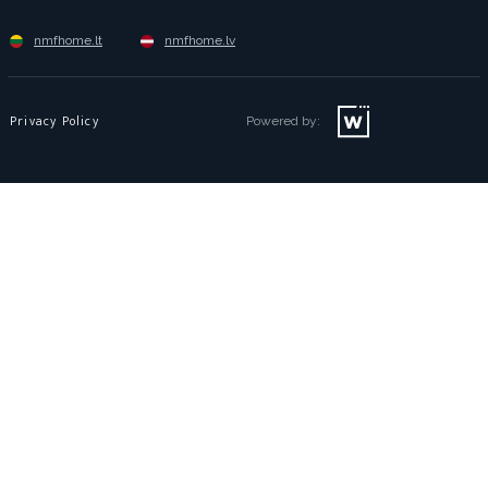
nmfhome.lt
nmfhome.lv
Privacy Policy
Powered by: