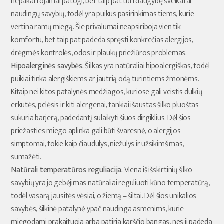
nepakartojamai patogi, bet taip pat turi daugybę sveikatai
naudingų savybių, todėl yra puikus pasirinkimas tiems, kurie
vertina ramų miegą. Šie privalumai neapsiriboja vien tik
komfortu, bet taip pat padeda spręsti konkrečias alergijos,
drėgmės kontrolės, odos ir plaukų priežiūros problemas.
Hipoalerginės savybės.
Šilkas yra natūraliai hipoalergiškas, todėl
puikiai tinka alergiškiems ar jautrią odą turintiems žmonėms.
Kitaip nei kitos patalynės medžiagos, kuriose gali veistis dulkių
erkutės, pelėsis ir kiti alergenai, tankiai išaustas šilko pluoštas
sukuria barjerą, padedantį sulaikyti šiuos dirgiklius. Dėl šios
priežasties miego aplinka gali būti švaresnė, o alergijos
simptomai, tokie kaip čiaudulys, niežulys ir užsikimšimas,
sumažėti.
Natūrali temperatūros reguliacija.
Viena iš išskirtinių šilko
savybių yra jo gebėjimas natūraliai reguliuoti kūno temperatūrą,
todėl vasarą jausitės vėsiai, o žiemą – šiltai. Dėl šios unikalios
savybės, šilkinė patalynė ypač naudinga asmenims, kurie
miegodami prakaituoja arba patiria karščio bangas, nes ji padeda