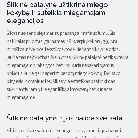
Šilkinė patalynė užtikrina miego
kokybę ir suteikia miegamajam
elegancijos
Šilkas nuo seno siejamas su prabanga ir rafinuotumu. Šis
natūralus pluoštas, gaunamas iš šilkverpių kokonų gijų, yra
minkštos ir švelnios tekstūros, todėl, liečiant šilką prie odos,
jaučiamas neįtikėtinas švelnumas. Šilkinė patalynė ne tik suteikia
miegamajam prabangos, bet ir sukuria nepakartojamus
pojūčius, kurie gali pagerinti bendrą miego kokybę. Dėl savo
blizgesio ir drapiruotės, šilkas yra estetiškas pasirinkimas,
sukuriantis ramią ir elegantišką atmosferą bet kuriame
miegamajame.
Šilkinė patalynė ir jos nauda sveikatai
Šilkinė patalynė vaikams ir suaugusiems yra ne tik prabangi ir