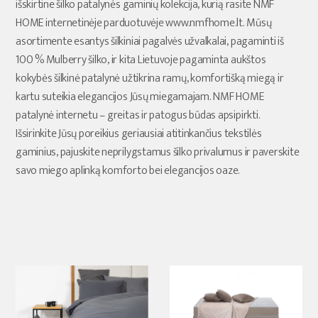
išskirtine šilko patalynės gaminių kolekcija, kurią rasite NMF
HOME internetinėje parduotuvėje www.nmfhome.lt. Mūsų
asortimente esantys šilkiniai pagalvės užvalkalai, pagaminti iš
100 % Mulberry šilko, ir kita Lietuvoje pagaminta aukštos
kokybės šilkinė patalynė užtikrina ramų, komfortišką miegą ir
kartu suteikia elegancijos Jūsų miegamajam. NMF HOME
patalynė internetu – greitas ir patogus būdas apsipirkti.
Išsirinkite Jūsų poreikius geriausiai atitinkančius tekstilės
gaminius, pajuskite neprilygstamus šilko privalumus ir paverskite
savo miego aplinką komforto bei elegancijos oaze.