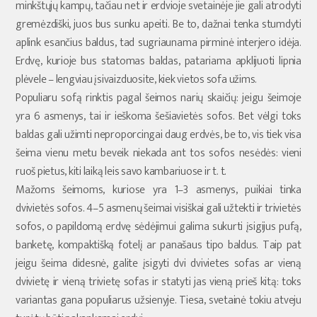
minkštųjų kampų, tačiau net ir erdvioje svetainėje jie gali atrodyti
gremėzdiški, juos bus sunku apeiti. Be to, dažnai tenka stumdyti
aplink esančius baldus, tad sugriaunama pirminė interjero idėja.
Erdvę, kurioje bus statomas baldas, patariama apklijuoti lipnia
plėvele – lengviau įsivaizduosite, kiek vietos sofa užims.
Populiaru sofą rinktis pagal šeimos narių skaičių: jeigu šeimoje
yra 6 asmenys, tai ir ieškoma šešiavietės sofos. Bet vėlgi toks
baldas gali užimti neproporcingai daug erdvės, be to, vis tiek visa
šeima vienu metu beveik niekada ant tos sofos nesėdės: vieni
ruoš pietus, kiti laiką leis savo kambariuose ir t. t.
Mažoms šeimoms, kuriose yra 1–3 asmenys, puikiai tinka
dvivietės sofos. 4–5 asmenų šeimai visiškai gali užtekti ir trivietės
sofos, o papildomą erdvę sėdėjimui galima sukurti įsigijus pufą,
banketę, kompaktišką fotelį ar panašaus tipo baldus. Taip pat
jeigu šeima didesnė, galite įsigyti dvi dvivietes sofas ar vieną
dvivietę ir vieną trivietę sofas ir statyti jas vieną prieš kitą: toks
variantas gana populiarus užsienyje. Tiesa, svetainė tokiu atveju