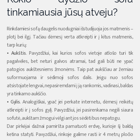
tinkamiausia jūsų atveju?
Rinkdamiesi sofą daugelis nuodugniai išstudijuoja jos matmenis –
plotį bei ilgį. Tačiau dėmesį verta atkreipti ir į kitus matmenis,
tarp kurių:
•
Aukštis
. Pavyzdžiui, kai kurios sofos vietoje atlošo turi tik
pagalvėles, bet neturi galvos atramai, tad gali būti ne ypač
patogios aukštesniems žmonėms. Taip pat aukščiau ar žemiau
suformuojama ir sėdimoji sofos dalis. Jeigu nuo sofos
atsistojate lengvai, nepasiremdami į ją rankomis, vadinasi, baldas
yra tinkamo aukščio.
•
Gylis
. Analogiškai, ypač jei perkate internetu, dėmesį reikėtų
atkreipti ir į sofos gylį. Pavyzdžiui, jei pasirenkama negili siaura
sofutė, aukštam žmogui vėlgi ant jos sėdėti bus nepatogu.
Dar pirkėjai dažnai pamiršta pamatuoti erdvę, kurioje šį baldą
ketina statyti. Pavyzdžiui, rinkoje galime rasti ir 4 metrų pločio