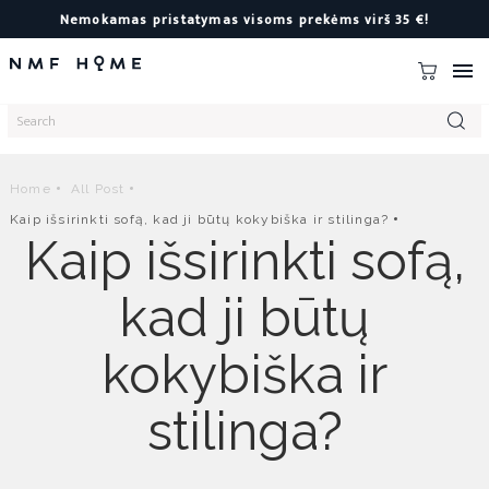
Nemokamas pristatymas visoms prekėms virš 35 €!

Home
All Post
Kaip išsirinkti sofą, kad ji būtų kokybiška ir stilinga?
Kaip išsirinkti sofą,
kad ji būtų
kokybiška ir
stilinga?