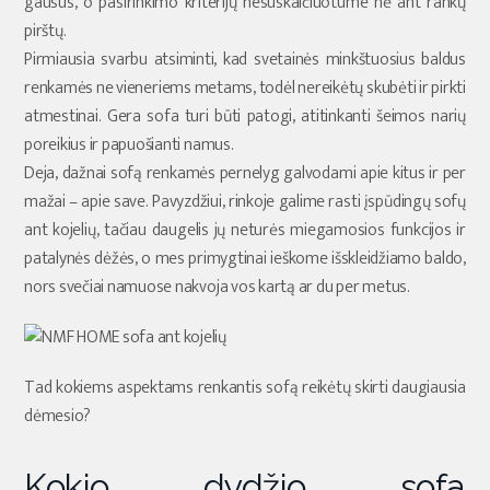
gausus, o pasirinkimo kriterijų nesuskaičiuotume nė ant rankų
pirštų.
Pirmiausia svarbu atsiminti, kad svetainės minkštuosius baldus
renkamės ne vieneriems metams, todėl nereikėtų skubėti ir pirkti
atmestinai. Gera sofa turi būti patogi, atitinkanti šeimos narių
poreikius ir papuošianti namus.
Deja, dažnai sofą renkamės pernelyg galvodami apie kitus ir per
mažai – apie save. Pavyzdžiui, rinkoje galime rasti įspūdingų sofų
ant kojelių, tačiau daugelis jų neturės miegamosios funkcijos ir
patalynės dėžės, o mes primygtinai ieškome išskleidžiamo baldo,
nors svečiai namuose nakvoja vos kartą ar du per metus.
Tad kokiems aspektams renkantis sofą reikėtų skirti daugiausia
dėmesio?
Kokio dydžio sofa