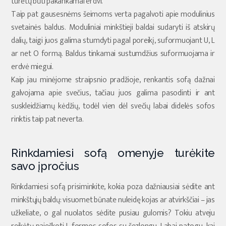
turėtų būti pakankamai erdvi.
Taip pat gausesnėms šeimoms verta pagalvoti apie modulinius
svetainės baldus. Moduliniai minkštieji baldai sudaryti iš atskirų
dalių, taigi juos galima stumdyti pagal poreikį, suformuojant U, L
ar net O formą. Baldus tinkamai sustumdžius suformuojama ir
erdvė miegui.
Kaip jau minėjome straipsnio pradžioje, renkantis sofą dažnai
galvojama apie svečius, tačiau juos galima pasodinti ir ant
suskleidžiamų kėdžių, todėl vien dėl svečių labai didelės sofos
rinktis taip pat neverta.
Rinkdamiesi sofą omenyje turėkite
savo įpročius
Rinkdamiesi sofą prisiminkite, kokia poza dažniausiai sėdite ant
minkštųjų baldų: visuomet būnate nuleidę kojas ar atvirkščiai – jas
užkeliate, o gal nuolatos sėdite pusiau gulomis? Tokiu atveju