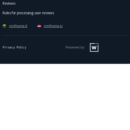
Reviews
Rules for processing user reviews
nmfhome.lt
nmfhome.lv
Privacy Policy
Powered by: