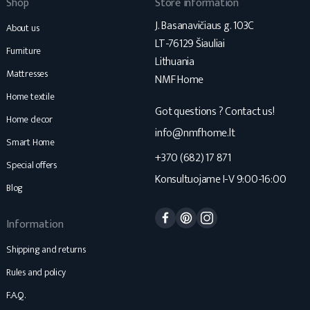
Shop
Store information
J. Basanavičiaus g. 103C
About us
LT-76129 Šiauliai
Furniture
Lithuania
Mattresses
NMF Home
Home textile
Got questions ? Contact us!
Home decor
info@nmfhome.lt
Smart Home
+370 (682) 17 871
Special offers
Konsultuojame I-V 9:00-16:00
Blog
Facebook
Pinterest
Instagram
Information
Shipping and returns
Rules and policy
F.A.Q.