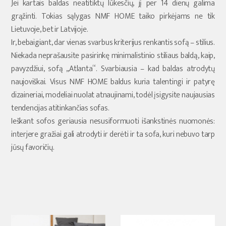
Jei kartais baldas neatitiktų lūkesčių, jį per 14 dienų galima
grąžinti. Tokias sąlygas NMF HOME taiko pirkėjams ne tik
Lietuvoje, bet ir Latvijoje.
Ir, bebaigiant, dar vienas svarbus kriterijus renkantis sofą – stilius.
Niekada neprašausite pasirinkę minimalistinio stiliaus baldą, kaip,
pavyzdžiui, sofą „Atlanta“. Svarbiausia – kad baldas atrodytų
naujoviškai. Visus NMF HOME baldus kuria talentingi ir patyrę
dizaineriai, modeliai nuolat atnaujinami, todėl įsigysite naujausias
tendencijas atitinkančias sofas.
Ieškant sofos geriausia nesusiformuoti išankstinės nuomonės:
interjere gražiai gali atrodyti ir derėti ir ta sofa, kuri nebuvo tarp
jūsų favoričių.