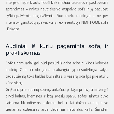
interjero neperkrauti. Todėl kiek mažiau radikalus ir pastovesnis
sprendimas – rinktis neutralesnio atspalvio sofą ir ją papuošti
ryškiaspalvėmis pagalvėlėmis. Šiuo metu madinga – ne per
intensyvi garstyčių spalva, kurią reprezentuoja NMF HOME sofa
„Dakota“.
Audiniai, iš kurių pagaminta sofa, ir
praktiškumas
Sofos apmušalai gali būti pasiūti iš odos arba aukštos kokybės
audinių. Oda atrodo gana prabangiai, ją nesudėtinga valyti,
tačiau žiemą toks baldas bus šaltas, o vasarą oda lips prie atvirų
kūno vietų.
Grįžtant prie audinių spalvų, anksčiau pirkėjai primygtinai vengė
pirkti baltas, kremines ir kitų šviesių spalvų sofas. Išimtis buvo
taikoma tik odinėms sofoms, bet ir tai dažnai ant jų buvo
tiesiamas užtiesalas arba dedamas natūralus kailis. Šiandien