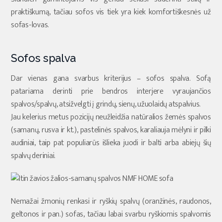
praktiškumą, tačiau sofos vis tiek yra kiek komfortiškesnės už
sofas-lovas.
Sofos spalva
Dar vienas gana svarbus kriterijus – sofos spalva. Sofą
patariama derinti prie bendros interjere vyraujančios
spalvos/spalvų, atsižvelgti į grindų, sienų, užuolaidų atspalvius.
Jau kelerius metus pozicijų neužleidžia natūralios žemės spalvos
(samanų, rusva ir kt.), pastelinės spalvos, karaliauja mėlyni ir pilki
audiniai, taip pat populiarūs išlieka juodi ir balti arba abiejų šių
spalvų deriniai.
Nemažai žmonių renkasi ir ryškių spalvų (oranžinės, raudonos,
geltonos ir pan.) sofas, tačiau labai svarbu ryškiomis spalvomis