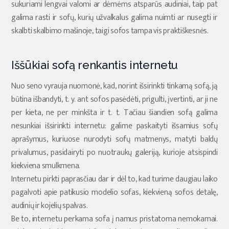
sukuriami lengvai valomi ar dėmėms atsparūs audiniai, taip pat
galima rasti ir sofų, kurių užvalkalus galima nuimti ar nusegti ir
skalbti skalbimo mašinoje, taigi sofos tampa vis praktiškesnės.
Iššūkiai sofą renkantis internetu
Nuo seno vyrauja nuomonė, kad, norint išsirinkti tinkamą sofą, ją
būtina išbandyti, t. y. ant sofos pasėdėti, prigulti, įvertinti, ar ji ne
per kieta, ne per minkšta ir t. t. Tačiau šiandien sofą galima
nesunkiai išsirinkti internetu: galime paskaityti išsamius sofų
aprašymus, kuriuose nurodyti sofų matmenys, matyti baldų
privalumus, pasidairyti po nuotraukų galeriją, kurioje atsispindi
kiekviena smulkmena.
Internetu pirkti paprasčiau dar ir dėl to, kad turime daugiau laiko
pagalvoti apie patikusio modelio sofas, kiekvieną sofos detalę,
audinių ir kojelių spalvas.
Be to, internetu perkama sofa į namus pristatoma nemokamai.