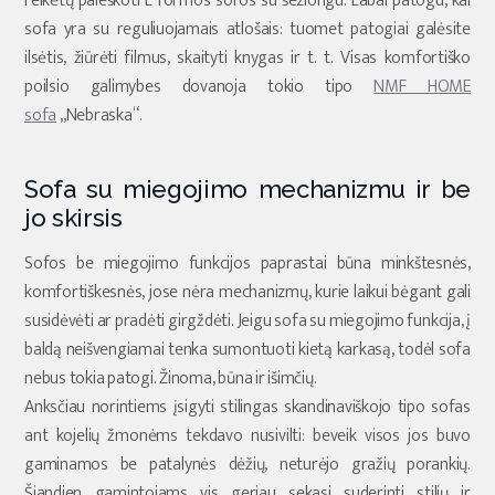
reikėtų paieškoti L formos sofos su šezlongu. Labai patogu, kai
sofa yra su reguliuojamais atlošais: tuomet patogiai galėsite
ilsėtis, žiūrėti filmus, skaityti knygas ir t. t. Visas komfortiško
poilsio galimybes dovanoja tokio tipo
NMF HOME
sofa
„Nebraska“.
Sofa su miegojimo mechanizmu ir be
jo skirsis
Sofos be miegojimo funkcijos paprastai būna minkštesnės,
komfortiškesnės, jose nėra mechanizmų, kurie laikui bėgant gali
susidėvėti ar pradėti girgždėti. Jeigu sofa su miegojimo funkcija, į
baldą neišvengiamai tenka sumontuoti kietą karkasą, todėl sofa
nebus tokia patogi. Žinoma, būna ir išimčių.
Anksčiau norintiems įsigyti stilingas skandinaviškojo tipo sofas
ant kojelių žmonėms tekdavo nusivilti: beveik visos jos buvo
gaminamos be patalynės dėžių, neturėjo gražių porankių.
Šiandien gamintojams vis geriau sekasi suderinti stilių ir