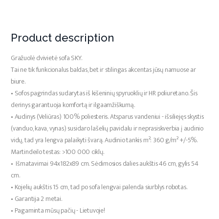
Product description
Gražuolė dvivietė sofa SKY.
Tai ne tik funkcionalus baldas, bet ir stilingas akcentas jūsų namuose ar
biure.
•
Sofos pagrindas sudarytas iš kišeninių spyruoklių ir HR poliuretano. Šis
derinys garantuoja komfortą ir ilgaamžiškumą.
•
Audinys (Veliūras) 100% poliesteris. Atsparus vandeniui - išsiliejęs skystis
(vanduo, kava, vynas) susidaro lašelių pavidalu ir neprasiskverbia į audinio
vidų, tad yra lengva palaikyti švarą. Audinio tankis m²: 360 g/m² +/-5%.
Martindeilo testas: >100 000 ciklų.
•
Išmatavimai 94x182x89 cm. Sėdimosios dalies aukštis 46 cm, gylis 54
cm.
•
Kojelių aukštis 15 cm, tad po sofa lengvai palenda siurblys robotas.
•
Garantija 2 metai.
•
Pagaminta mūsų pačių - Lietuvoje!