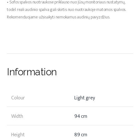
•
Sofos spalvos nuotraukose priklauso nuo Jūsų monitoriaus nustatymų,
todėl reali audinio spalva gali skirtis nuo nuotraukoje matomos spalvos.
Rekomenduojame užsisakyti nemokamus audinių pavyzdžius.
Information
Colour
Light grey
Width
94 cm
Height
89 cm