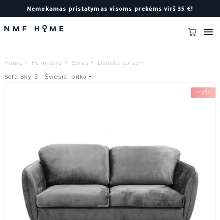
Nemokamas pristatymas visoms prekėms virš 35 €!

Home
Furniture
Sofas
Double sofas
Sofa Sky 2 | Šviesiai pilka
-10%