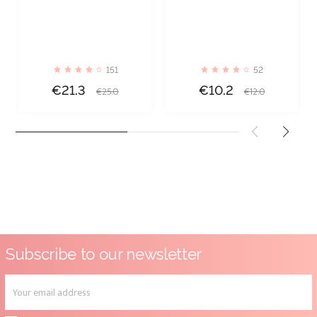
151
52
Price
Regular
Price
Regular
€21.3
€10.2
€25.0
€12.0
price
price
Subscribe to our newsletter