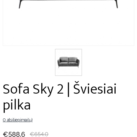
Sofa Sky 2 | Šviesiai
pilka
0 atsiliepimai(ų)
€588.6
€654.0