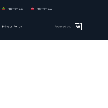
nmfhome.lt
nmfhome.lv
Privacy Policy
Powered by: