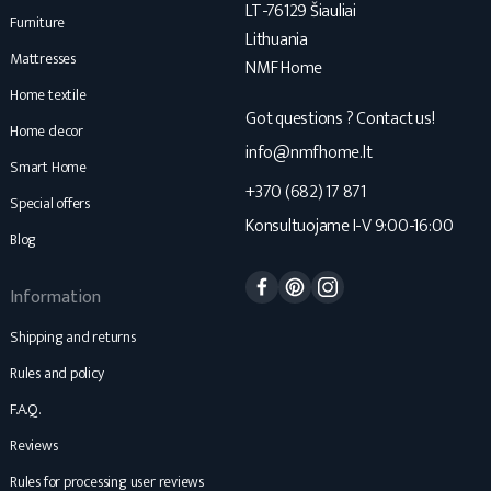
LT-76129 Šiauliai
Furniture
Lithuania
Mattresses
NMF Home
Home textile
Got questions ? Contact us!
Home decor
info@nmfhome.lt
Smart Home
+370 (682) 17 871
Special offers
Konsultuojame I-V 9:00-16:00
Blog
Facebook
Pinterest
Instagram
Information
Shipping and returns
Rules and policy
F.A.Q.
Reviews
Rules for processing user reviews