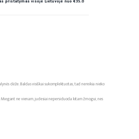
 pristatymas visoje Lietuvoje nuo €35.0
talynės dėže. Baldas visiškai sukomplektuotas, tad nereikia nieko
orį. Miegant ne vienam, judesiai nepersiduoda kitam žmogui, nes