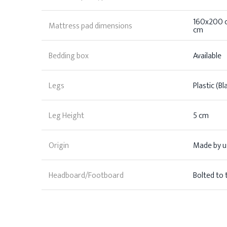
160x200 
Mattress pad dimensions
cm
Bedding box
Available
Legs
Plastic (Bl
Leg Height
5 cm
Origin
Made by us
Headboard/Footboard
Bolted to 