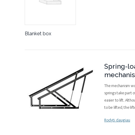
Blanket box
Spring-lo
mechani
The mechanism work
springs take part 
easier to lift. Alth
to be lifted, the lif
Rodyti daugiau