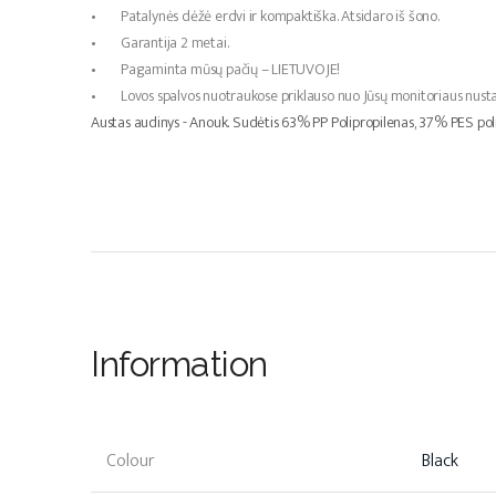
• Patalynės dėžė erdvi ir kompaktiška. Atsidaro iš šono.
• Garantija 2 metai.
• Pagaminta mūsų pačių – LIETUVOJE!
• Lovos spalvos nuotraukose priklauso nuo Jūsų monitoriaus nustat
Austas audinys - Anouk. Sudėtis 63% PP Polipropilenas, 37% PES poli
Information
Colour
Black