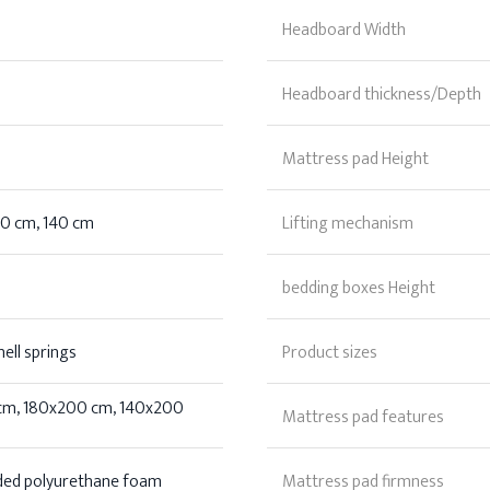
Headboard Width
Headboard thickness/Depth
Mattress pad Height
80 cm, 140 cm
Lifting mechanism
bedding boxes Height
nell springs
Product sizes
cm, 180x200 cm, 140x200
Mattress pad features
ded polyurethane foam
Mattress pad firmness