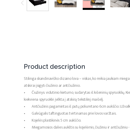
Product description
Stilinga skandinaviško dizaino lova – viskas, ko reikia jaukiam miega
atskirai įsigyti čiužinio ar antčiužinio.
• Čiužinys: vidutinio kietumo, sudarytas iš kišeninių spyruoklių. Ki
kiekviena spyruoklė įvilkta į atskirą tekstilinį maišelį.
• Antčiužinis pagamintas iš putų poliuretano 6cm aukščio. Užva
• Galvūgalis taftinguotas tvirtinamas prie lovos varžtais.
• Kojelės plastikinės 5 cm aukščio.
• Miegamosios dalies aukštis su kojelėmis, čiužiniu ir antčiužiniu 