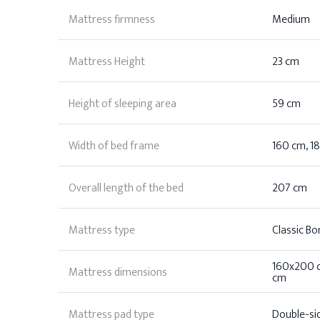
Mattress firmness
Medium
Mattress Height
23 cm
Height of sleeping area
59 cm
Width of bed frame
160 cm, 1
Overall length of the bed
207 cm
Mattress type
Classic Bo
160x200 
Mattress dimensions
cm
Mattress pad type
Double-si