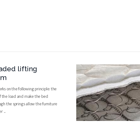
aded lifting
sm
s on the following principle: the
of the load and make the bed
ough the springs allow the furniture
ter
...