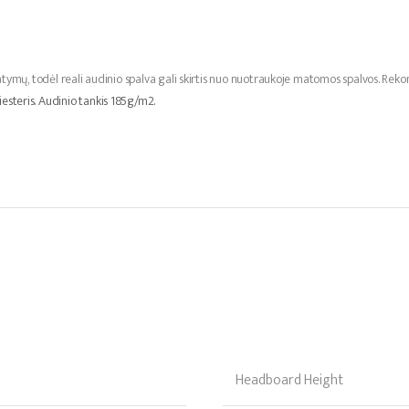
ymų, todėl reali audinio spalva gali skirtis nuo nuotraukoje matomos spalvos. R
esteris. Audinio tankis 185g/m2.
Headboard Height