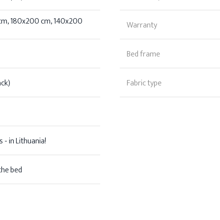
cm, 180x200 cm, 140x200
Warranty
Bed frame
ack)
Fabric type
 - in Lithuania!
the bed