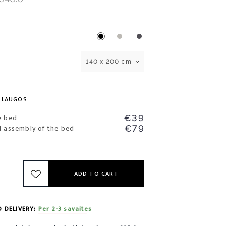
140 x 200 cm
SLAUGOS
e bed
€39
d assembly of the bed
€79
ADD TO CART
D DELIVERY:
Per 2-3 savaites