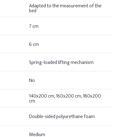
Adapted to the measurement of the
bed
7 cm
6 cm
Spring-loaded lifting mechanism
No
140x200 cm, 160x200 cm, 180x200
cm
Double-sided polyurethane foam
Medium