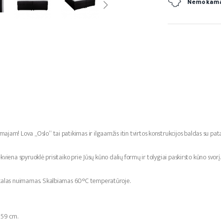
Nemokamas
majam! Lova „Oslo“ tai patikimas ir ilgaamžis itin tvirtos konstrukcijos baldas su pa
ekviena spyruoklė prisitaiko prie Jūsų kūno dalių formų ir tolygiai paskirsto kūno sv
lkalas nuimamas. Skalbiamas 60°C temperatūroje.
- 59 cm.