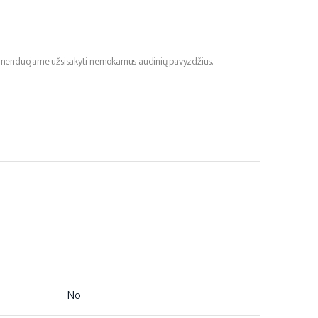
ekomenduojame užsisakyti nemokamus audinių pavyzdžius.
No