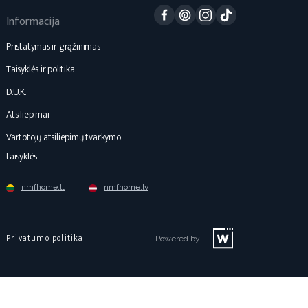
Facebook
Pinterest
Instagram
TikTok
Informacija
Pristatymas ir grąžinimas
Taisyklės ir politika
D.U.K.
Atsiliepimai
Vartotojų atsiliepimų tvarkymo
taisyklės
nmfhome.lt
nmfhome.lv
Privatumo politika
Powered by: