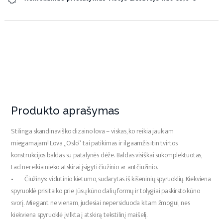
Produkto aprašymas
Stilinga skandinaviško dizaino lova – viskas, ko reikia jaukiam
miegamajam! Lova „Oslo“ tai patikimas ir ilgaamžis itin tvirtos
konstrukcijos baldas su patalynės dėže. Baldas visiškai sukomplektuotas,
tad nereikia nieko atskirai įsigyti čiužinio ar antčiužinio.
• Čiužinys: vidutinio kietumo, sudarytas iš kišeninių spyruoklių. Kiekviena
spyruoklė prisitaiko prie Jūsų kūno dalių formų ir tolygiai paskirsto kūno
svorį. Miegant ne vienam, judesiai nepersiduoda kitam žmogui, nes
kiekviena spyruoklė įvilkta į atskirą tekstilinį maišelį.