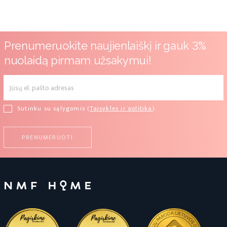
Prenumeruokite naujienlaiškį ir gauk 3%
nuolaidą pirmam užsakymui!
Sutinku su sąlygomis (
Taisykles ir politika
)