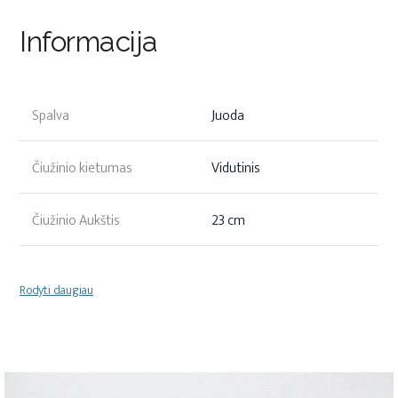
Informacija
Spalva
Juoda
Čiužinio kietumas
Vidutinis
Čiužinio Aukštis
23 cm
Rodyti daugiau