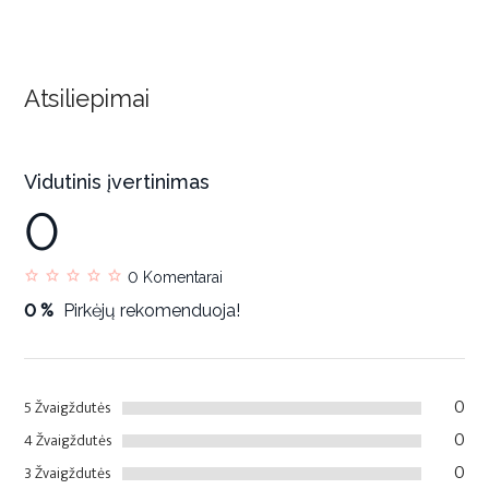
Atsiliepimai
Vidutinis įvertinimas
0
0
Komentarai
0 %
Pirkėjų rekomenduoja!
0
5 Žvaigždutės
0
4 Žvaigždutės
0
3 Žvaigždutės