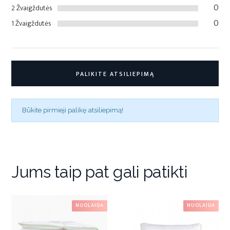
0
2 Žvaigždutės
0
1 Žvaigždutės
PALIKITE ATSILIEPIMĄ
Būkite pirmieji palikę atsiliepimą!
Jums taip pat gali patikti
NUOLAIDA
NUOLAIDA