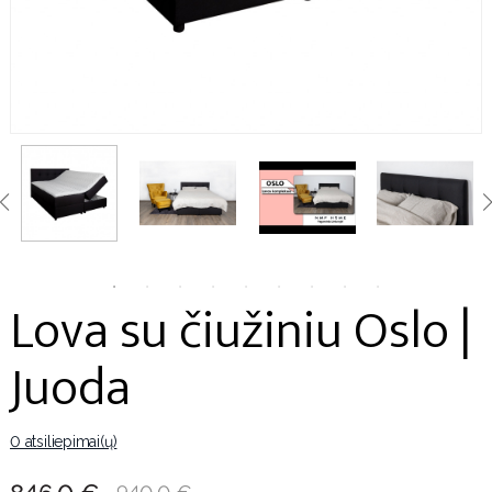
Lova su čiužiniu Oslo |
Juoda
0 atsiliepimai(ų)