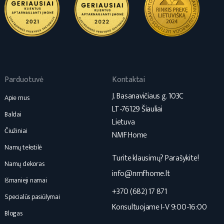
Parduotuvė
Kontaktai
J. Basanavičiaus g. 103C
Apie mus
LT-76129 Šiauliai
Baldai
Lietuva
Čiužiniai
NMF Home
Namų tekstilė
Turite klausimų? Parašykite!
Namų dekoras
info@nmfhome.lt
Išmanieji namai
+370 (682) 17 871
Specialūs pasiūlymai
Konsultuojame I-V 9:00-16:00
Blogas