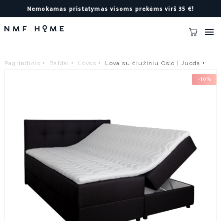
Nemokamas pristatymas visoms prekėms virš 35 €!

Pagrindinis
Baldai
Lovos
Lova su čiužiniu Oslo | Juoda
−10%