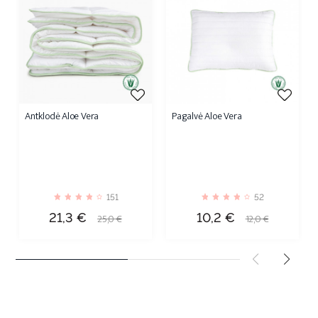
Antklodė Aloe Vera
Pagalvė Aloe Vera
151
52
Kaina
Bazinė
Kaina
Bazinė
21,3 €
10,2 €
25,0 €
12,0 €
kaina
kaina