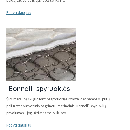
baldą, tačiau dalis apkrovos tenka ir
...
Rodyti daugiau
„Bonnell“ spyruoklės
Šios metalinės kūgio formos spyruoklės įprastai derinamos su putų
poliuretano ir veltinio pagrindu. Pagrindinis „Bonnell“ spyruoklių
privalumas – jog užtikrinama puiki oro
...
Rodyti daugiau