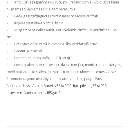
• Antčiužinis pagamintas iš putų poliuretano 6cm aukščio. Užvalkalas
nuimamas. Skalbiamas 60°C temperatūroje.
• Galvūgalis taftinguotas tvirtinamas prie lovos varžtais.
• Kojelės plastikinės 5 cm aukščio.
• Miegamosios dalies aukštis su kojelėmis, čiužiniu ir antčiužiniu - 59
cm.
• Patalynės dėžė erdvi ir kompaktiška. Atsidaro iš šono.
• Garantija 2 metai.
• Pagaminta mūsų pačių – LIETUVOJE!
• Lovos spalvos nuotraukose priklauso nuo Jūsų monitoriaus nustatymų,
todėl reali audinio spalva gali skirtis nuo nuotraukoje matomos spalvos.
Rekomenduojame užsisakyti nemokamus audinių pavyzdžius.
Austas audinys - Anouk. Sudėtis 63% PP Polipropilenas, 37% PES
poliesteris. Audinio tankis 185g/m2.