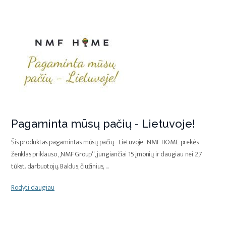
Pagaminta mūsų pačių - Lietuvoje!
Šis produktas pagamintas mūsų pačių - Lietuvoje. NMF HOME prekės
ženklas priklauso „NMF Group“, jungiančiai 15 įmonių ir daugiau nei 2,7
tūkst. darbuotojų. Baldus, čiužinius,
...
Rodyti daugiau