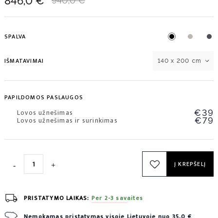
846,0 €
940,0 €
SPALVA
IŠMATAVIMAI
140 x 200 cm
PAPILDOMOS PASLAUGOS
Lovos užnešimas
€39
Lovos užnešimas ir surinkimas
€79
Į KREPŠELĮ
PRISTATYMO LAIKAS:
Per 2-3 savaites
Nemokamas pristatymas visoje Lietuvoje nuo 35,0 €