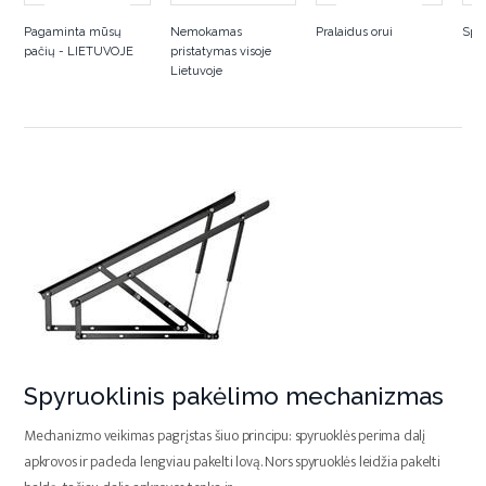
Pagaminta mūsų
Nemokamas
Pralaidus orui
Spa
pačių - LIETUVOJE
pristatymas visoje
Lietuvoje
Spyruoklinis pakėlimo mechanizmas
Mechanizmo veikimas pagrįstas šiuo principu: spyruoklės perima dalį
apkrovos ir padeda lengviau pakelti lovą. Nors spyruoklės leidžia pakelti