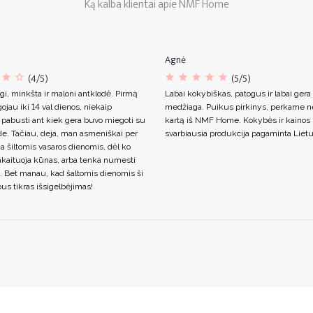
Ką kalba klientai apie NMF Home
Agnė
(4/5)
(5/5)
gi, minkšta ir maloni antklodė. Pirmą
Labai kokybiškas, patogus ir labai gera
ojau iki 14 val dienos, niekaip
medžiaga. Puikus pirkinys, perkame n
 pabusti ant kiek gera buvo miegoti su
kartą iš NMF Home. Kokybės ir kainos s
de. Tačiau, deja, man asmeniškai per
svarbiausia produkcija pagaminta Lietu
ja šiltomis vasaros dienomis, dėl ko
akaituoja kūnas, arba tenka numesti
. Bet manau, kad šaltomis dienomis ši
us tikras išsigelbėjimas!