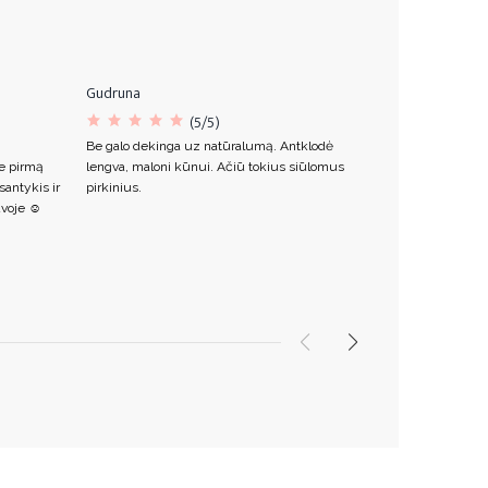
Gudruna
Ieva
(5/5)
Be galo dekinga uz natūralumą. Antklodė
Labai minkšta 
e pirmą
lengva, maloni kūnui. Ačiū tokius siūlomus
pačios antklod
antykis ir
pirkinius.
sukuria praba
voje ☺️
pirkę ir anksči
dydžio.