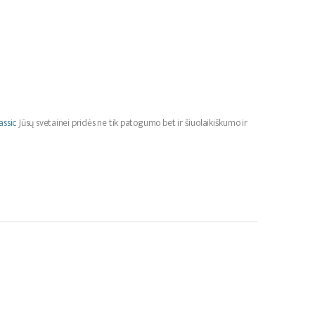
assic
Jūsų svetainei pridės ne tik patogumo bet ir šiuolaikiškumo ir