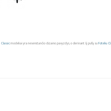
i
Classic
modeliai yra nesenstančio dizaino pavyzdys, o derinant šį pufą su
Foteliu Cl