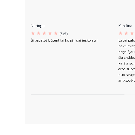
Neringa
Karolina
(5/5)
Ši pagalvė būtent tai ko aš ilgai ieškojau !
Labai pato
naktį mieg
negalėjau
šia antklo
karšta su 
arba supr
nuo savęs
antklodė b