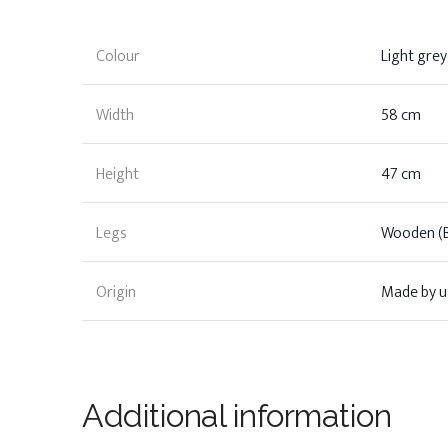
Colour
Light grey
Width
58 cm
Height
47 cm
Legs
Wooden (B
Origin
Made by us
Additional information