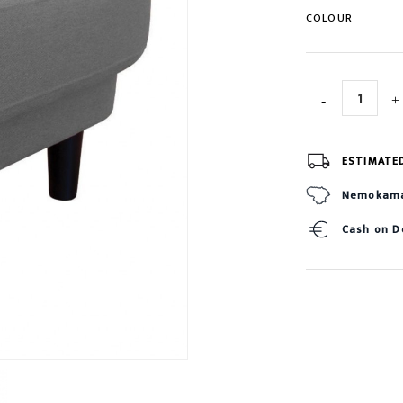
COLOUR
ESTIMATE
Nemokamas
Cash on D