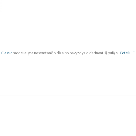
i
Classic
modeliai yra nesenstančio dizaino pavyzdys, o derinant šį pufą su
Foteliu Cl