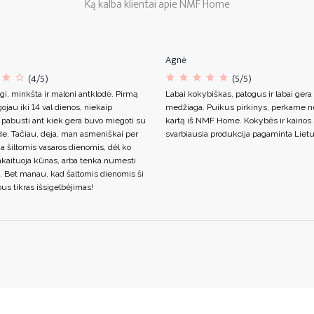
Ką kalba klientai apie NMF Home
Agnė
(4/5)
(5/5)
gi, minkšta ir maloni antklodė. Pirmą
Labai kokybiškas, patogus ir labai gera
ojau iki 14 val dienos, niekaip
medžiaga. Puikus pirkinys, perkame n
 pabusti ant kiek gera buvo miegoti su
kartą iš NMF Home. Kokybės ir kainos s
de. Tačiau, deja, man asmeniškai per
svarbiausia produkcija pagaminta Lietu
ja šiltomis vasaros dienomis, dėl ko
akaituoja kūnas, arba tenka numesti
. Bet manau, kad šaltomis dienomis ši
us tikras išsigelbėjimas!