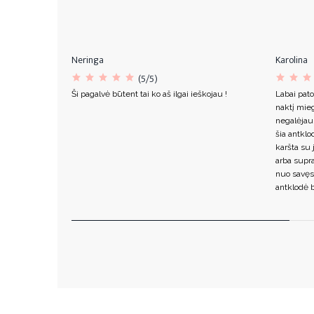
Neringa
Karolina
(5/5)
Ši pagalvė būtent tai ko aš ilgai ieškojau !
Labai pato
naktį mieg
negalėjau
šia antklo
karšta su 
arba supr
nuo savęs
antklodė b