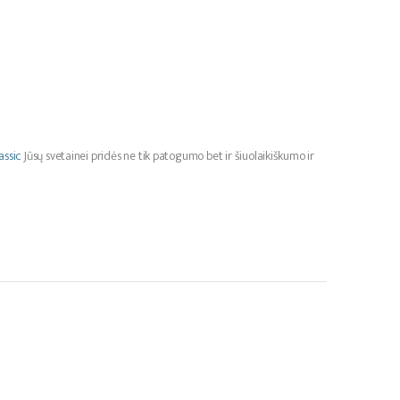
assic
Jūsų svetainei pridės ne tik patogumo bet ir šiuolaikiškumo ir