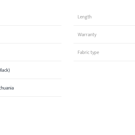
Length
Warranty
Fabric type
lack)
thuania