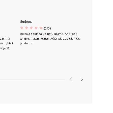
Gudruna
Ieva
(5/5)
Be galo dekinga uz natūralumą. Antklodė
Labai minkšta 
e pirmą
lengva, maloni kūnui. Ačiū tokius siūlomus
pačios antklod
antykis ir
pirkinius.
sukuria praba
voje ☺️
pirkę ir anksči
dydžio.