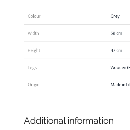
Colour
Grey
Width
58 cm
Height
47 cm
Legs
Wooden (B
Origin
Made in Li
Additional information