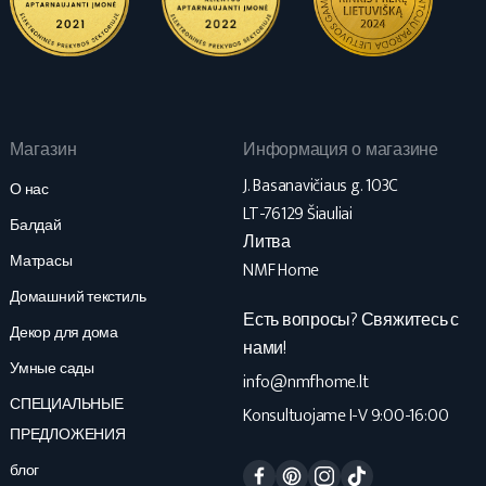
Магазин
Информация о магазине
J. Basanavičiaus g. 103C
О нас
LT-76129 Šiauliai
Балдай
Литва
Матрасы
NMF Home
Домашний текстиль
Есть вопросы? Свяжитесь с
Декор для дома
нами!
Умные сады
info@nmfhome.lt
СПЕЦИАЛЬНЫЕ
Konsultuojame I-V 9:00-16:00
ПРЕДЛОЖЕНИЯ
Facebook
Pinterest
Instagram
TikTok
блог