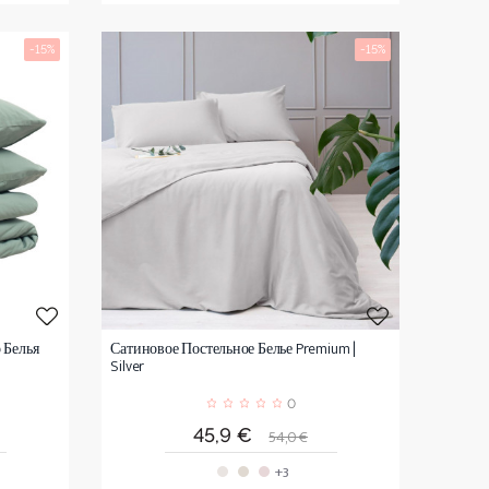
-15%
-15%
 Белья
Сатиновое Постельное Белье Premium |
Silver
0
я
Цена
Обычная
45,9 €
54,0 €
цена
+3