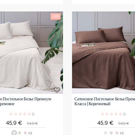
-15%
е Постельное Белье Премиум-
Сатиновое Постельное Белье Пре
Кремовое
Класса | Коричневый
0
0
Цена
Обычная
Цена
Обычна
45,9 €
45,9 €
54,0 €
54,0 €
цена
цена
+3
+3