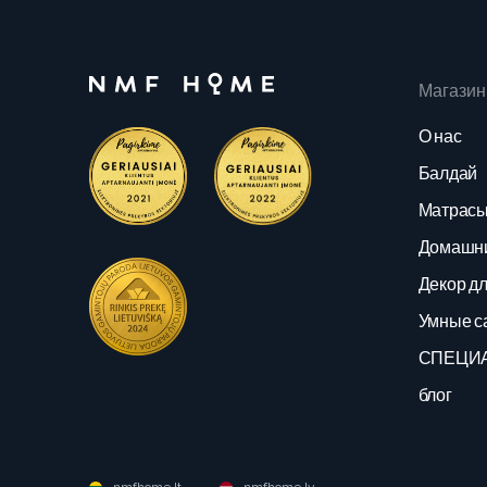
Магазин
О нас
Балдай
Матрас
Домашни
Декор д
Умные с
СПЕЦИ
блог
nmfhome.lt
nmfhome.lv