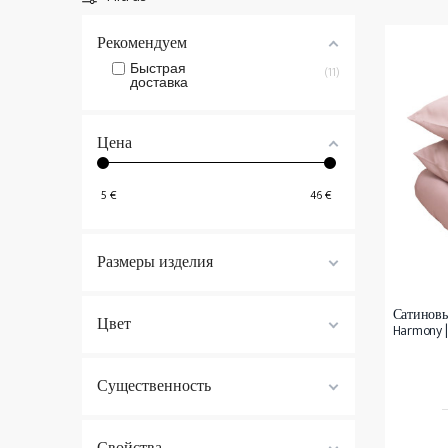
Матрасы 200x200
Покрывала
Рекомендуем
Нестандартные матрасы
Быстрая
Все
Постельное Белье
11
Все
Матрасы
доставка
Цена
5
€
46
€
Размеры изделия
Сатиновы
Цвет
Harmony |
Существенность