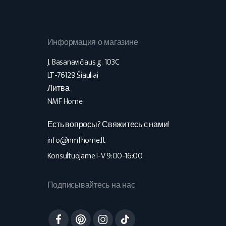
Информация о магазине
J. Basanavičiaus g. 103C
LT-76129 Šiauliai
Литва
NMF Home
Есть вопросы? Свяжитесь с нами!
info@nmfhome.lt
Konsultuojame I-V 9:00-16:00
Подписывайтесь на нас
Facebook
Pinterest
Instagram
TikTok