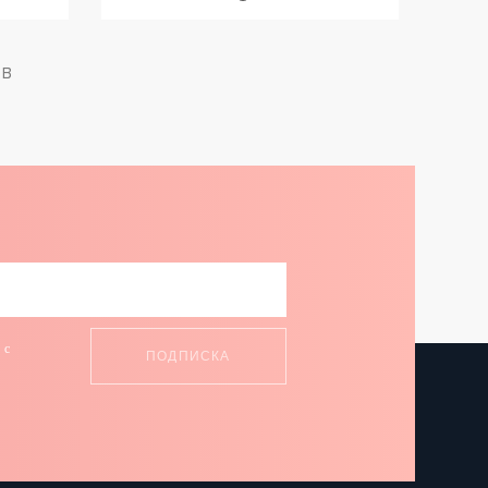
ов
 с
и