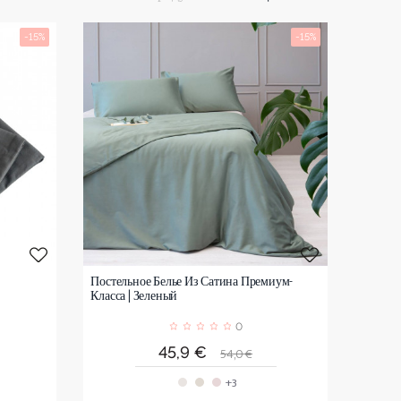
-15%
-15%
Постельное Белье Из Сатина Премиум-
Класса | Зеленый
0
я
Цена
Обычная
45,9 €
54,0 €
цена
+3