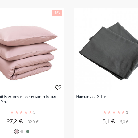
-15%
й Комплект Постельного Белья
Наволочки 2 Шт.
 Pink
1
3
Цена
Обычная
Цена
Обычна
27,2 €
5,1 €
32,0 €
6,0 €
цена
цена