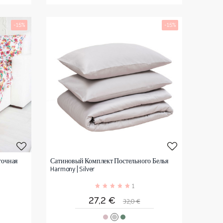
-15%
-15%
точная
Сатиновый Комплект Постельного Белья
Harmony | Silver
1
я
Цена
Обычная
27,2 €
32,0 €
цена