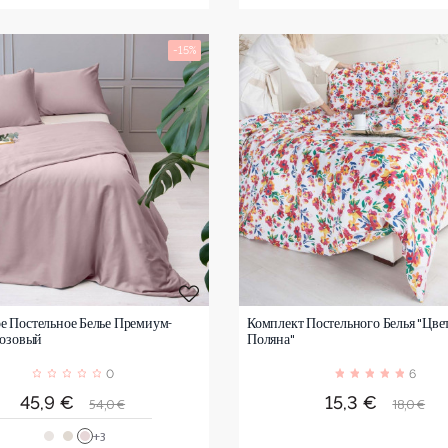
-15%
е Постельное Белье Премиум-
Комплект Постельного Белья "Цве
Розовый
Поляна"
0
6
Цена
Обычная
Цена
Обычна
45,9 €
15,3 €
54,0 €
18,0 €
цена
цена
+3