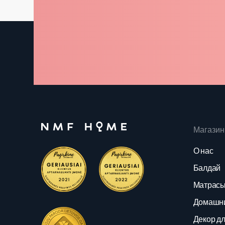
Магазин
О нас
Балдай
Матрас
Домашни
Декор д