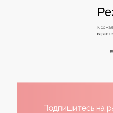
Матрасы 200x200
Ре
Покрывала
Нестандартные матрасы
Все
Постельное Белье
Все
Матрасы
К сожал
верните
В
Подпишитесь на р