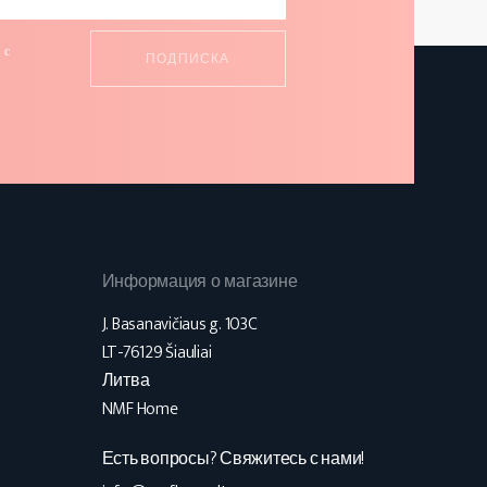
 с
и
Информация о магазине
J. Basanavičiaus g. 103C
LT-76129 Šiauliai
Литва
NMF Home
Есть вопросы? Свяжитесь с нами!