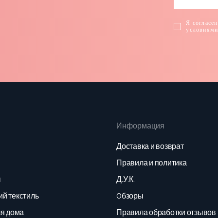
Я согласен
условиям
Информация
Доставка и возврат
Правила и политика
ы
Д.У.К.
й текстиль
Oбзоры
ля дома
Правила обработки отзывов