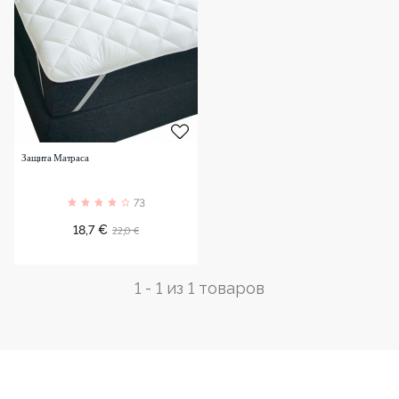
Защита Матраса
73
Цена
Обычная
22,0 €
18,7 €
цена
1 - 1 из 1 товаров