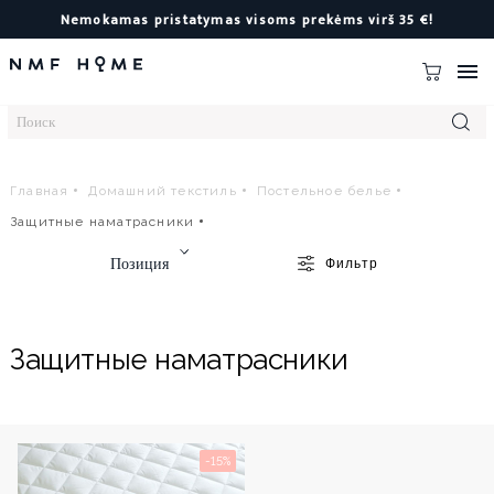
Nemokamas pristatymas visoms prekėms virš 35 €!

Главная
Домашний текстиль
Постельное белье
Защитные наматрасники
Позиция
Фильтр
Защитные наматрасники
-15%