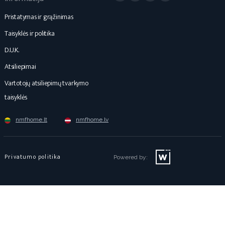
Pristatymas ir grąžinimas
Taisyklės ir politika
D.U.K.
Atsiliepimai
Vartotojų atsiliepimų tvarkymo
taisyklės
nmfhome.lt
nmfhome.lv
Privatumo politika
Powered by: