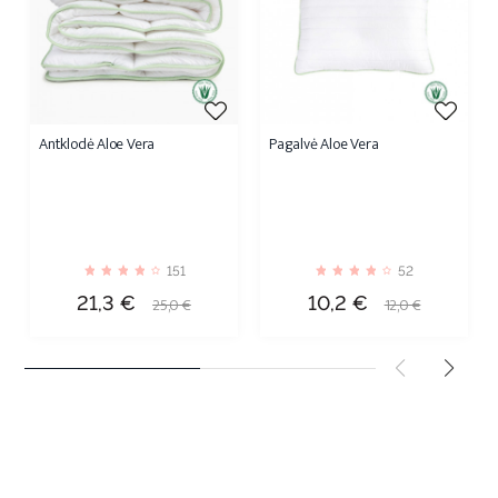
Antklodė Aloe Vera
Pagalvė Aloe Vera
151
52
Kaina
Bazinė
Kaina
Bazinė
21,3 €
10,2 €
25,0 €
12,0 €
kaina
kaina