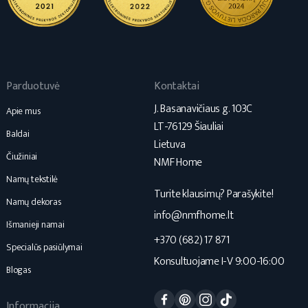
Parduotuvė
Kontaktai
J. Basanavičiaus g. 103C
Apie mus
LT-76129 Šiauliai
Baldai
Lietuva
Čiužiniai
NMF Home
Namų tekstilė
Turite klausimų? Parašykite!
Namų dekoras
info@nmfhome.lt
Išmanieji namai
+370 (682) 17 871
Specialūs pasiūlymai
Konsultuojame I-V 9:00-16:00
Blogas
Facebook
Pinterest
Instagram
TikTok
Informacija