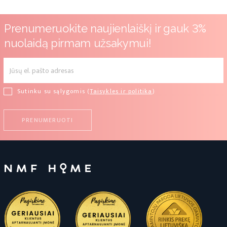
Prenumeruokite naujienlaiškį ir gauk 3%
nuolaidą pirmam užsakymui!
Sutinku su sąlygomis (
Taisykles ir politika
)