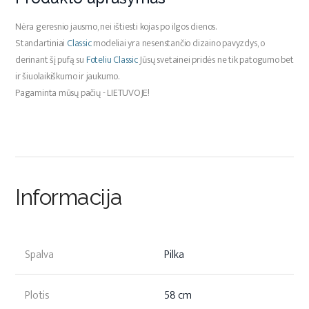
Nėra geresnio jausmo, nei ištiesti kojas po ilgos dienos.
Standartiniai
Classic
modeliai yra nesenstančio dizaino pavyzdys, o
derinant šį pufą su
Foteliu Classic
Jūsų svetainei pridės ne tik patogumo bet
ir šiuolaikiškumo ir jaukumo.
Pagaminta mūsų pačių - LIETUVOJE!
Informacija
Spalva
Pilka
Plotis
58 cm