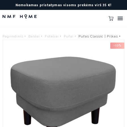
Nemokamas pristatymas visoms prekėms virš 35 €!

Pagrindinis
Baldai
Foteliai
Pufai
Pufas Classic | Pilkas
−10%