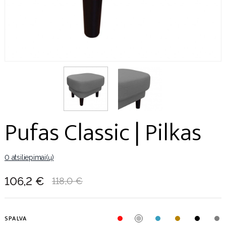
Pufas Classic | Pilkas
0 atsiliepimai(ų)
106,2 €
118,0 €
SPALVA