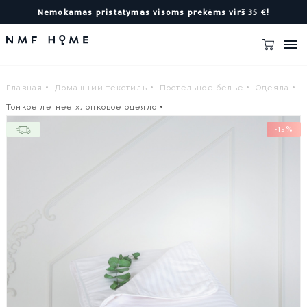
Nemokamas pristatymas visoms prekėms virš 35 €!

Главная
Домашний текстиль
Постельное белье
Одеяла
Тонкое летнее хлопковое одеяло
-15%