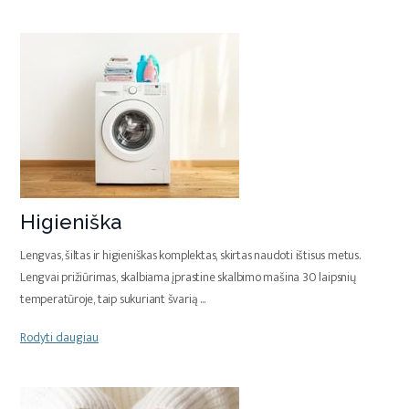
Higieniška
Lengvas, šiltas ir higieniškas komplektas, skirtas naudoti ištisus metus.
Lengvai prižiūrimas, skalbiama įprastine skalbimo mašina 30 laipsnių
temperatūroje, taip sukuriant švarią
...
Rodyti daugiau