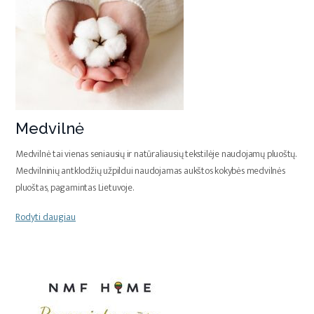
Medvilnė
Medvilnė tai vienas seniausių ir natūraliausių tekstilėje naudojamų pluoštų.
Medvilninių antklodžių užpildui naudojamas aukštos kokybės medvilnės
pluoštas, pagamintas Lietuvoje.
Rodyti daugiau