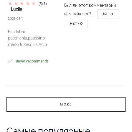
(5/5)
Был ли этот комментарий
Lucija
вам полезен?
ДА •
0
2026-05-11
НЕТ •
0
Esu labai
patenkinta,pateisino
mano lūkesčius.Aciu
Buyer recommends
MORE
Самые популярные