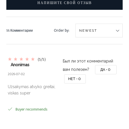
НАПИШИТЕ СВОЙ ОТЗЫВ
Order by:
56 Комментарии
(5/5)
Был ли этот комментарий
Anonimas
вам полезен?
ДА •
0
2026-07-02
НЕТ •
0
Užsakymas atvyko greitai,
viskas super
Buyer recommends