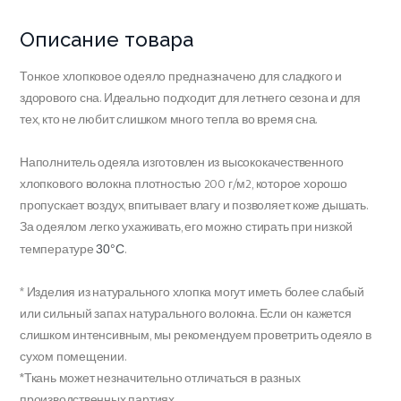
Описание товара
Тонкое хлопковое одеяло предназначено для сладкого и
здорового сна. Идеально подходит для летнего сезона и для
тех, кто не любит слишком много тепла во время сна.
Наполнитель одеяла изготовлен из высококачественного
хлопкового волокна плотностью 200 г/м2, которое хорошо
пропускает воздух, впитывает влагу и позволяет коже дышать.
За одеялом легко ухаживать, его можно стирать при низкой
температуре
.
30°C
* Изделия из натурального хлопка могут иметь более слабый
или сильный запах натурального волокна. Если он кажется
слишком интенсивным, мы рекомендуем проветрить одеяло в
сухом помещении.
*Ткань может незначительно отличаться в разных
производственных партиях.