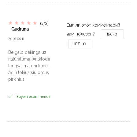
(5/5)
Был ли этот комментарий
Gudruna
вам полезен?
ДА •
0
2026-06-11
НЕТ •
0
Be galo dekinga uz
natūralumą. Antklodė
lengva, maloni kūnui.
Ačiū tokius siūlomus
pirkinius.
Buyer recommends