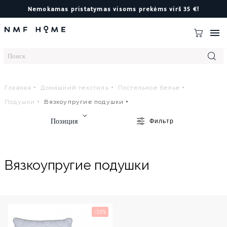
Nemokamas pristatymas visoms prekėms virš 35 €!

Главная
Домашний текстиль
Постельное белье
Подушки
Вязкоупругие подушки
Позиция
Фильтр
Вязкоупругие подушки
-15%