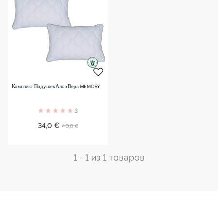
Комплект Подушек Алоэ Вера MEMORY
3
Цена
Обычная
40,0 €
34,0 €
цена
1 - 1 из 1 товаров