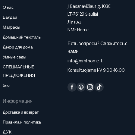
J. Basanavičiaus g. 103C
О нас
LT-76129 Šiauliai
Балдай
Литва
Матрасы
NMF Home
Домашний текстиль
Есть вопросы? Свяжитесь с
Декор для дома
нами!
Умные сады
info@nmfhome.lt
СПЕЦИАЛЬНЫЕ
Konsultuojame I-V 9:00-16:00
ПРЕДЛОЖЕНИЯ
Facebook
Pinterest
Instagram
TikTok
блог
Информация
Доставка и возврат
Правила и политика
Д.У.К.