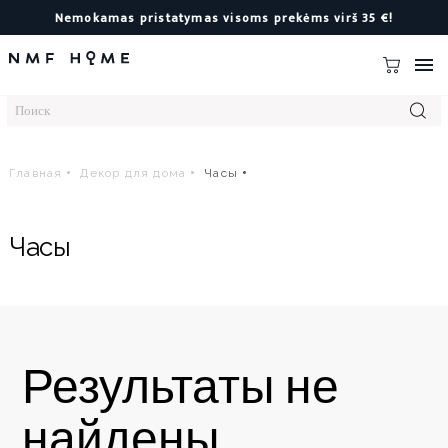
Nemokamas pristatymas visoms prekėms virš 35 €!

Главная
Декор для дома
Часы
Часы
Результаты не
найдены