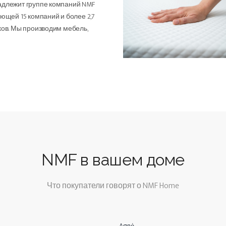
длежит группе компаний NMF
ющей 15 компаний и более 2,7
ков. Мы производим мебель,
NMF в вашем доме
Что покупатели говорят о NMF Home
Agnė