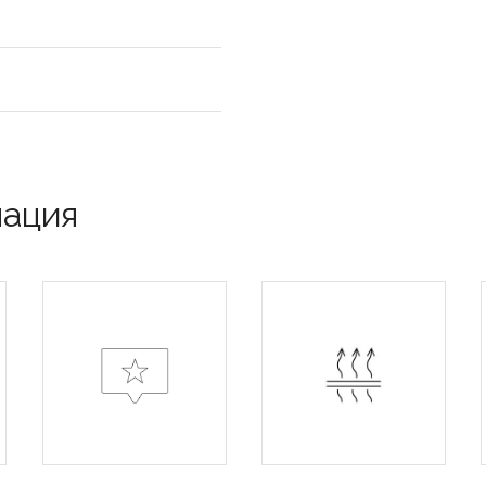
мация