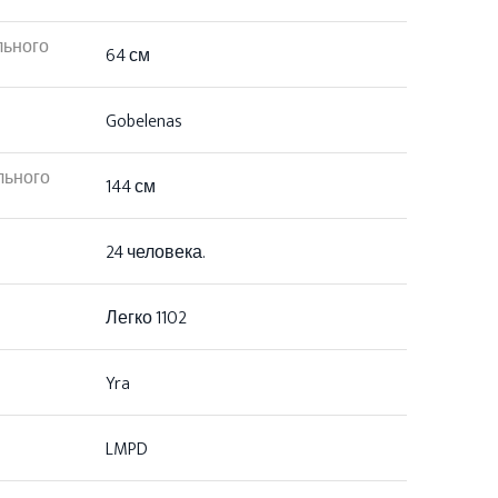
льного
64 см
Gobelenas
льного
144 см
24 человека.
Легко 1102
Yra
LMPD