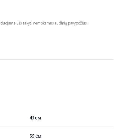
menduojame užsisakyti nemokamus audinių pavyzdžius.
43 см
55 см