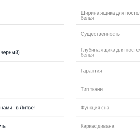
Ширина ящика для посте
белья
Существенность
Глубина ящика для посте
(черный)
белья
Гарантия
s
Тип ткани
нами - в Литве!
Функция сна
уть
Каркас дивана