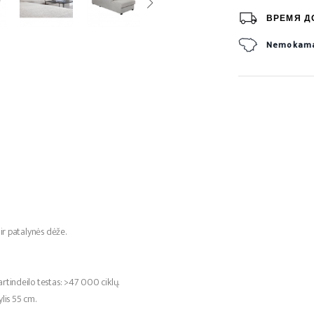
ВРЕМЯ Д
Nemokamas
 ir patalynės dėže.
rtindeilo testas: >47 000 ciklų.
ylis 55 cm.