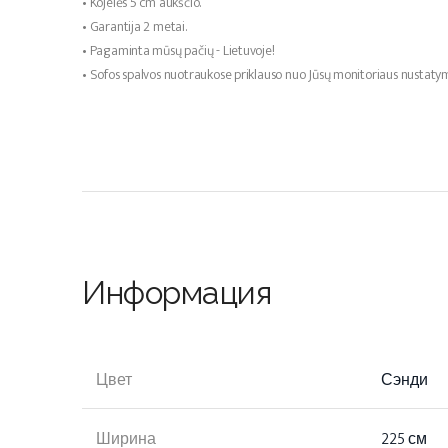
• Kojelės 5 cm aukščio.
• Garantija 2 metai.
• Pagaminta mūsų pačių - Lietuvoje!
• Sofos spalvos nuotraukose priklauso nuo Jūsų monitoriaus nustaty
Информация
Цвет
Сэнди
Ширина
225 см