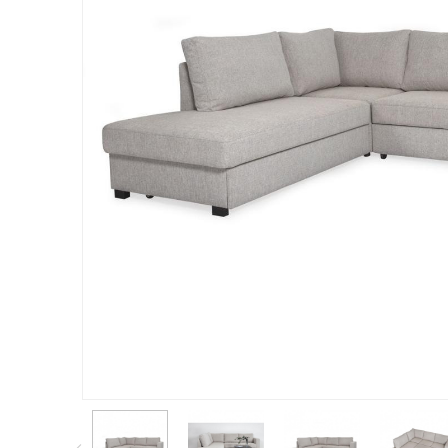
Матрасы 200x200
Покрывала
Нестандартные матрасы
Все
Постельное Белье
Все
Матрасы