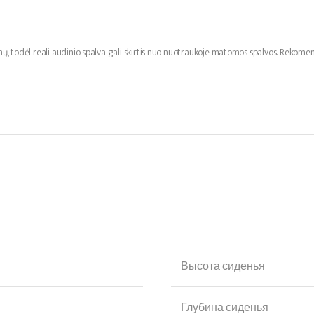
mų, todėl reali audinio spalva gali skirtis nuo nuotraukoje matomos spalvos. Reko
Высота сиденья
Глубина сиденья