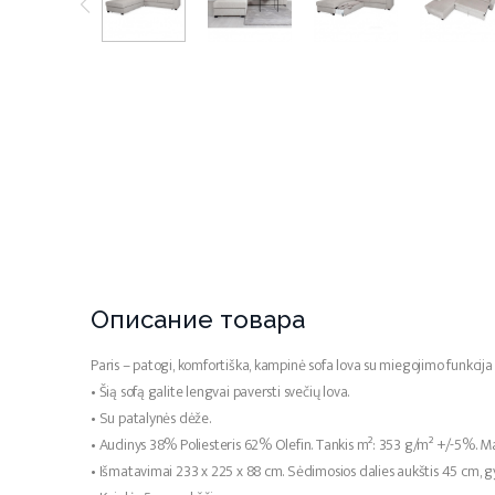
Описание товара
Paris – patogi, komfortiška, kampinė sofa lova su miegojimo funkcija
• Šią sofą galite lengvai paversti svečių lova.
• Su patalynės dėže.
• Audinys 38% Poliesteris 62% Olefin. Tankis m²: 353 g/m² +/-5%. Ma
• Išmatavimai 233 x 225 x 88 cm. Sėdimosios dalies aukštis 45 cm, g