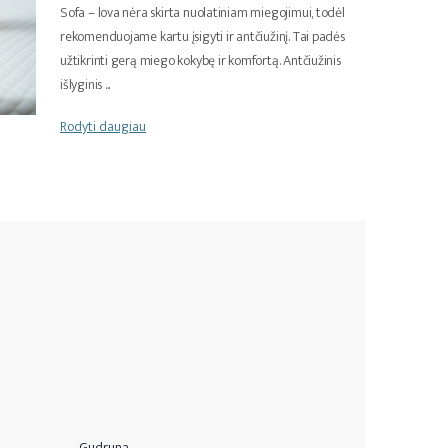
Sofa – lova nėra skirta nuolatiniam miegojimui, todėl
rekomenduojame kartu įsigyti ir antčiužinį. Tai padės
užtikrinti gerą miego kokybę ir komfortą. Antčiužinis
išlyginis
...
Rodyti daugiau
Gudruna
Ieva