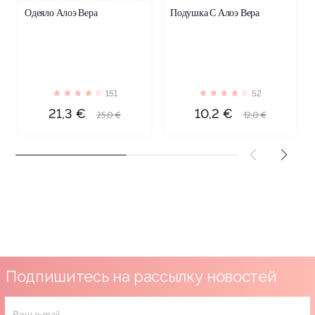
Одеяло Алоэ Вера
Подушка С Алоэ Вера
151
52
Цена
Обычная
Цена
Обычная
21,3 €
10,2 €
25,0 €
12,0 €
цена
цена
Подпишитесь на рассылку новостей