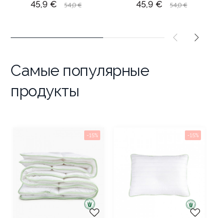
Цена
Обычная
Цена
Обычная
45,9 €
45,9 €
54,0 €
54,0 €
цена
цена
Самые популярные
продукты
-15%
-15%