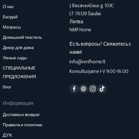
J. Basanavičiaus g. 103C
О нас
LT-76129 Šiauliai
Балдай
Литва
Матрасы
NMF Home
Домашний текстиль
Есть вопросы? Свяжитесь с
Декор для дома
нами!
Умные сады
info@nmfhome.lt
СПЕЦИАЛЬНЫЕ
Konsultuojame I-V 9:00-16:00
ПРЕДЛОЖЕНИЯ
Facebook
Pinterest
Instagram
TikTok
блог
Информация
Доставка и возврат
Правила и политика
Д.У.К.