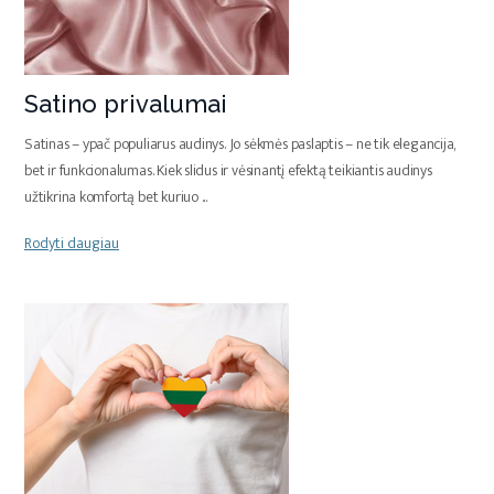
Satino privalumai
Satinas – ypač populiarus audinys. Jo sėkmės paslaptis – ne tik elegancija,
bet ir funkcionalumas. Kiek slidus ir vėsinantį efektą teikiantis audinys
užtikrina komfortą bet kuriuo
...
Rodyti daugiau