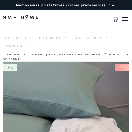
Nemokamas pristatymas visoms prekėms virš 35 €!

Главная
Домашний текстиль
Постельное белье
Простыни
Простыня из сатина премиум-класса на резинке | Светло-
бежевый
-15%