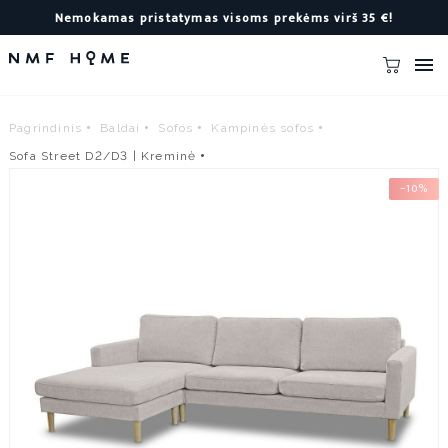
Nemokamas pristatymas visoms prekėms virš 35 €!

Pagrindinis
Baldai
Sofos
Kampinės sofos
Sofa Street D2/D3 | Kreminė
−10%