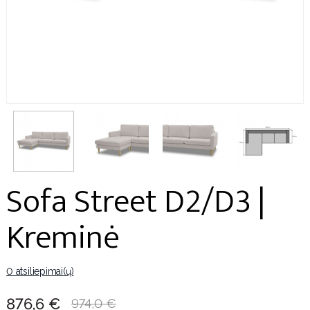
Sofa Street D2/D3 |
Kreminė
0 atsiliepimai(ų)
876,6 €
974,0 €