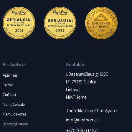
Parduotuvė
Kontaktai
J. Basanavičiaus g. 103C
Apie mus
LT-76129 Šiauliai
Baldai
Lietuva
Čiužiniai
NMF Home
Namų tekstilė
Turite klausimų? Parašykite!
Namų dekoras
info@nmfhome.lt
Išmanieji namai
+370 (682) 17 871