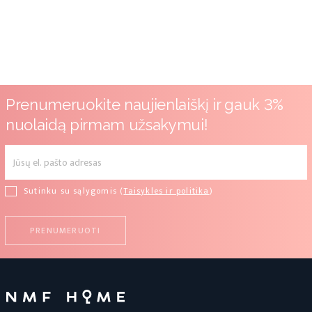
Prenumeruokite naujienlaiškį ir gauk 3%
nuolaidą pirmam užsakymui!
Sutinku su sąlygomis (
Taisykles ir politika
)