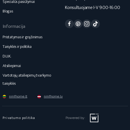
Specialūs pasiūlymai
Konsultuojame I-V 9:00-16:00
Blogas
Facebook
Pinterest
Instagram
TikTok
Informacija
Pristatymas ir grąžinimas
Taisyklės ir politika
D.U.K.
Atsiliepimai
Vartotojų atsiliepimų tvarkymo
taisyklės
nmfhome.lt
nmfhome.lv
Privatumo politika
Powered by: