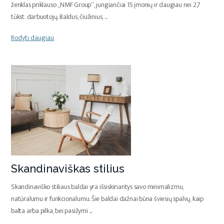
ženklas priklauso „NMF Group“, jungiančiai 15 įmonių ir daugiau nei 2,7
tūkst. darbuotojų. Baldus, čiužinius,
...
Rodyti daugiau
Skandinaviškas stilius
Skandinaviško stiliaus baldai yra išsiskiriantys savo minimalizmu,
natūralumu ir funkcionalumu. Šie baldai dažnai būna šviesių spalvų, kaip
balta arba pilka, bei pasižymi
...