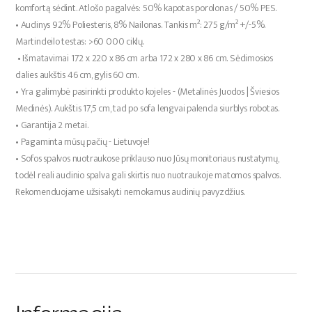
komfortą sėdint. Atlošo pagalvės: 50% kapotas porolonas / 50% PES.
• Audinys 92% Poliesteris, 8% Nailonas. Tankis m²: 275 g/m² +/-5%.
Martindeilo testas: >60 000 ciklų.
• Išmatavimai 172 x 220 x 86 cm arba 172 x 280 x 86 cm. Sėdimosios
dalies aukštis 46 cm, gylis 60 cm.
• Yra galimybė pasirinkti produkto kojeles - (Metalinės Juodos | Šviesios
Medinės). Aukštis 17,5 cm, tad po sofa lengvai palenda siurblys robotas.
• Garantija 2 metai.
• Pagaminta mūsų pačių - Lietuvoje!
• Sofos spalvos nuotraukose priklauso nuo Jūsų monitoriaus nustatymų,
todėl reali audinio spalva gali skirtis nuo nuotraukoje matomos spalvos.
Rekomenduojame užsisakyti nemokamus audinių pavyzdžius.