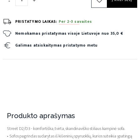
PRISTATYMO LAIKAS:
Per 2-3 savaites
Nemokamas pristatymas visoje Lietuvoje nuo 35,0 €
Galimas atsiskaitymas pristatymo metu
Produkto aprašymas
Street D2/D3 - komfortiška, tvirta, skandinaviško stiliaus kampinė sofa.
• Sofos pagrindas sudarytas iš kišeninių spyruoklių, kurios suteikia ypatingą