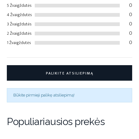
0
5 Žvaigždutės
0
4 Žvaigždutės
0
3 Žvaigždutės
0
2 Žvaigždutės
0
1 Žvaigždutės
PALIKITE ATSILIEPIMĄ
Būkite pirmieji palikę atsiliepimą!
Populiariausios prekės