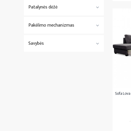
Patalynės dėžė
Pakėlimo mechanizmas
Savybės
Sofa Lova 