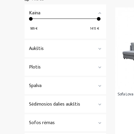
Čiužiniai 200x200
Lovatiesės
Kaina
Nestandartiniai čiužiniai
Visa
Patalynė
Visi
Čiužiniai
989
€
1415
€
Aukštis
Plotis
Spalva
Sofa Lova 
Sėdimosios dalies aukštis
Sofos rėmas