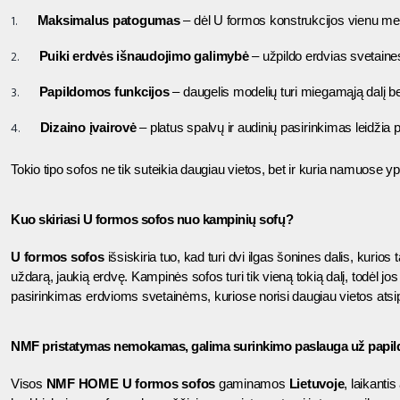
Maksimalus patogumas
 – dėl U formos konstrukcijos vienu metu
Puiki erdvės išnaudojimo galimybė
 – užpildo erdvias svetaine
Papildomos funkcijos
 – daugelis modelių turi miegamąją dalį b
Dizaino įvairovė
 – platus spalvų ir audinių pasirinkimas leidžia pr
Tokio tipo sofos ne tik suteikia daugiau vietos, bet ir kuria namuose 
Kuo skiriasi U formos sofos nuo kampinių sofų?
U formos sofos
 išsiskiria tuo, kad turi dvi ilgas šonines dalis, kurio
uždarą, jaukią erdvę. Kampinės sofos turi tik vieną tokią dalį, todėl jo
pasirinkimas erdvioms svetainėms, kuriose norisi daugiau vietos atsipa
NMF pristatymas nemokamas, galima surinkimo paslauga už papi
Visos 
NMF HOME U formos sofos
 gaminamos 
Lietuvoje
, laikanti