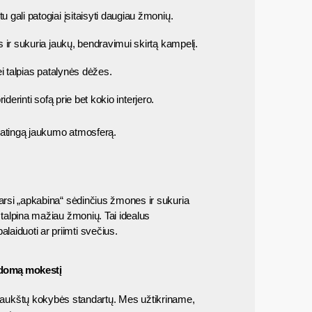
 gali patogiai įsitaisyti daugiau žmonių.
s ir sukuria jaukų, bendravimui skirtą kampelį.
ei talpias patalynės dėžes.
iderinti sofą prie bet kokio interjero.
ypatingą jaukumo atmosferą.
s tarsi „apkabina“ sėdinčius žmones ir sukuria 
s talpina mažiau žmonių. 
Tai idealus 
laiduoti ar priimti svečius.
ldomą mokestį
s aukštų kokybės standartų. Mes užtikriname, 