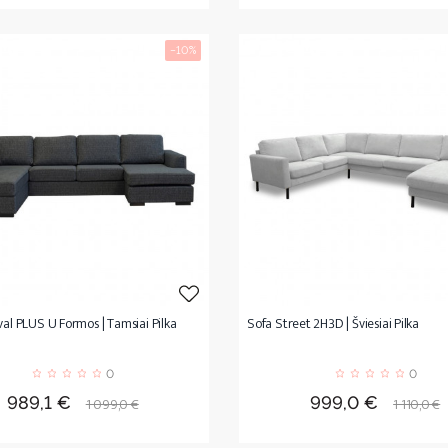
−10%
val PLUS U Formos | Tamsiai Pilka
Sofa Street 2H3D | Šviesiai Pilka
0
0
Kaina
Bazinė
Kaina
Bazinė
989,1 €
999,0 €
1 099,0 €
1 110,0 €
kaina
kaina