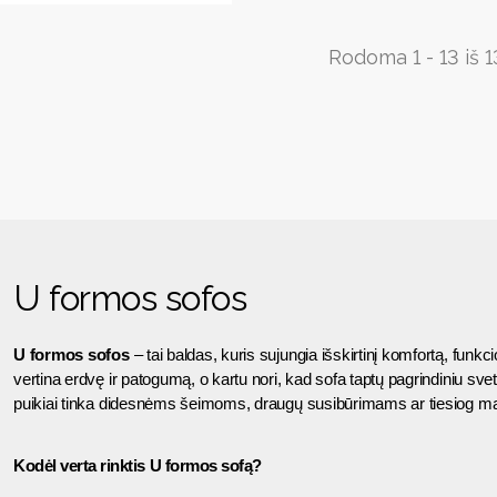
Rodoma 1 - 13 iš 1
U formos sofos
U formos sofos
 – tai baldas, kuris sujungia išskirtinį komfortą, funkc
vertina erdvę ir patogumą, o kartu nori, kad sofa taptų pagrindiniu sv
puikiai tinka didesnėms šeimoms, draugų susibūrimams ar tiesiog ma
Kodėl verta rinktis U formos sofą?