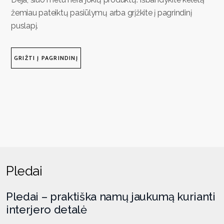
žemiau pateiktų pasiūlymų arba grįžkite į pagrindinį
puslapį.
GRIŽTI Į PAGRINDINĮ
Pledai
Pledai – praktiška namų jaukumą kurianti
interjero detalė