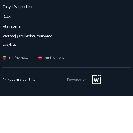
Taisyklės ir politika
D.U.K.
Atsiliepimai
Vartotojų atsiliepimų tvarkymo
taisyklės
nmfhome.lt
nmfhome.lv
Privatumo politika
Powered by: