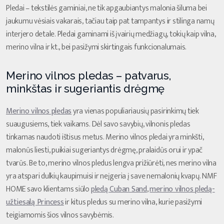
Pledai – tekstilės gaminiai, ne tik apgaubiantys malonia šiluma bei
jaukumu vėsiais vakarais, tačiau taip pat tampantys ir stilinga namų
interjero detale. Pledai gaminami iš įvairių medžiagų, tokių kaip vilna,
merino vilna ir kt., bei pasižymi skirtingais funkcionalumais.
Merino vilnos pledas – patvarus,
minkštas ir sugeriantis drėgmę
Merino vilnos pledas
yra vienas populiariausių pasirinkimų tiek
suaugusiems, tiek vaikams. Dėl savo savybių, vilnonis pledas
tinkamas naudoti ištisus metus. Merino vilnos pledai yra minkšti,
malonūs liesti, puikiai sugeriantys drėgmę, pralaidūs orui ir ypač
tvarūs. Be to, merino vilnos pledus lengva prižiūrėti, nes merino vilna
yra atspari dulkių kaupimuisi ir neįgeria į save nemalonių kvapų. NMF
HOME savo klientams siūlo
pledą Cuban Sand
,
merino vilnos pledą-
užtiesalą Princess
ir kitus pledus su merino vilna, kurie pasižymi
teigiamomis šios vilnos savybėmis.