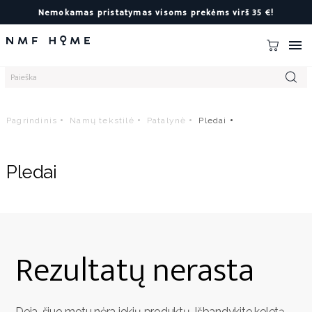
Nemokamas pristatymas visoms prekėms virš 35 €!

Pagrindinis
Namų tekstilė
Patalynė
Pledai
Pledai
Rezultatų nerasta
Deja, šiuo metu nėra jokių produktų. Išbandykite keletą