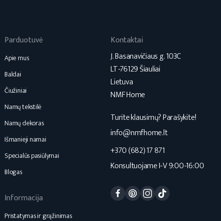
Parduotuvė
Kontaktai
J. Basanavičiaus g. 103C
Apie mus
LT-76129 Šiauliai
Baldai
Lietuva
Čiužiniai
NMF Home
Namų tekstilė
Turite klausimų? Parašykite!
Namų dekoras
info@nmfhome.lt
Išmanieji namai
+370 (682) 17 871
Specialūs pasiūlymai
Konsultuojame I-V 9:00-16:00
Blogas
Facebook
Pinterest
Instagram
TikTok
Informacija
Pristatymas ir grąžinimas