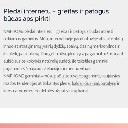
Pledai internetu – greitas ir patogus
būdas apsipirkti
NMF HOME pledai internetu – greitas ir patogus būdas atrasti
reikiamus gaminius. Mūsų internetinėje parduotuvėje atrasite platų
ir nuolat atnaujinamą įvairių dydžių, spalvų, dizainų merino vilnos ir
kt. pledų pasirinkimą. Daugelis mūsų pledų yra pagaminti užtikrinant
aukščiausios kokybės natūralią sudėtį: šie tekstilės gaminiai
pagaminti iš Naujosios Zelandijos ir merino vilnos.
NMF HOME gaminiai – mūsų pačių Lietuvoje pagaminti, naujausias
mados tendencijas atitinkantys pledai,
baldai
,
čiužiniai
,
patalynė
ir
kitos namų interjero detalės už patrauklią kainą!