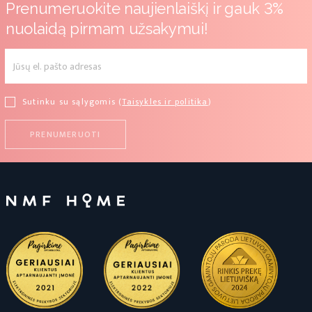
Prenumeruokite naujienlaiškį ir gauk 3%
nuolaidą pirmam užsakymui!
Sutinku su sąlygomis (
Taisykles ir politika
)