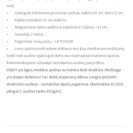
svorį.
• Galvūgalis tvirtinamas prie lovos varžtais. Aukštis 82 cm, storis 12 cm.
• Kojelės metalinės 10 cm aukščio.
• Miegamosios dalies aukštis su kojelėmis ir čiužiniu - 43 cm.
• Garantija 2 metai.
• Pagaminta mūsų pačių – LIETUVOJE!
• Lovos spalvos nuotraukose priklauso nuo Jūsų monitoriaus nustatymų,
todėl reali audinio spalva gali skirtis nuo nuotraukoje matomos spalvos.
Rekomenduojame užsisakyti nemokamus audinių pavyzdžius.
ENJOY yra lygus, minkštas audinys su malonia liesti struktūra. Medžiaga
yra atspari slinkimui ir turi didelį atsparumą dilimui. Lengva prižiūrėti -
struktūrinis audinys – sumažintas skysčių sugėrimas. Martindeilai 45.000,
pilingas 5, audinio tankis 350g/m2.