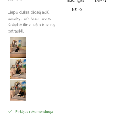
naudingas
TAIP •
1
NE •
0
Liepė dukra didelį ačiū
pasakyti dėl šitos lovos.
Kokybė itin aukšta ir kainą
patraukli.
Pirkėjas rekomenduoja