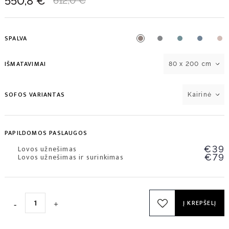
550,8 €
612,0 €
SPALVA
IŠMATAVIMAI
80 x 200 cm
SOFOS VARIANTAS
Kairinė
PAPILDOMOS PASLAUGOS
Lovos užnešimas
€39
Lovos užnešimas ir surinkimas
€79
Į KREPŠELĮ