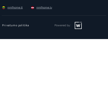
nmfhome.lt
nmfhome.lv
Privatumo politika
Powered by: