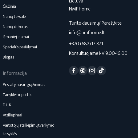
Lietuva
Čiužiniai
NMF Home
Namų tekstilė
Turite klausimų? Parašykite!
Namų dekoras
info@nmfhome.lt
Išmanieji namai
+370 (682) 17 871
Specialūs pasiūlymai
Konsultuojame I-V 9:00-16:00
Blogas
Facebook
Pinterest
Instagram
TikTok
Informacija
Pristatymas ir grąžinimas
Taisyklės ir politika
D.U.K.
Atsiliepimai
Vartotojų atsiliepimų tvarkymo
taisyklės