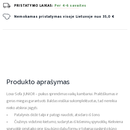
PRISTATYMO LAIKAS:
Per 4-6 savaites
Nemokamas pristatymas visoje Lietuvoje nuo 35,0 €
Produkto aprašymas
Lova-Sofa JUNIOR – puikus sprendimas vaikų kambariui. Praktiškumas ir
geras miegas garantuoti. Baldas visiškai sukomplektuotas, tad nereikia
nieko atskirai įsigyti.
• Patalynės dėžė talpi ir patogi naudoti, atsidaro iš šono.
• Čiužinys: vidutinio kietumo, sudarytas iš kišeninių spyruoklių. Kiekviena
spyruoklė prisitaiko prie Jūsų kūno dalių formų ir tolygiai paskirsto kūno