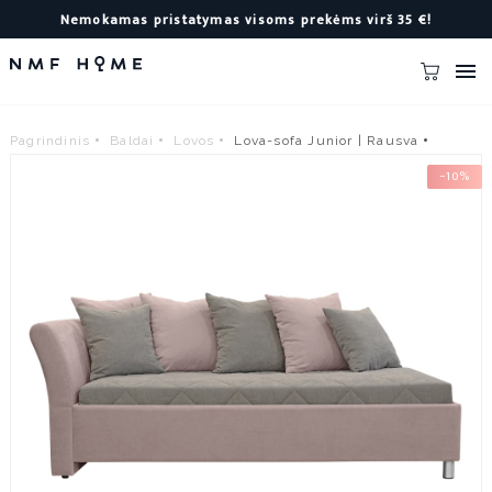
Nemokamas pristatymas visoms prekėms virš 35 €!

Pagrindinis
Baldai
Lovos
Lova-sofa Junior | Rausva
−10%