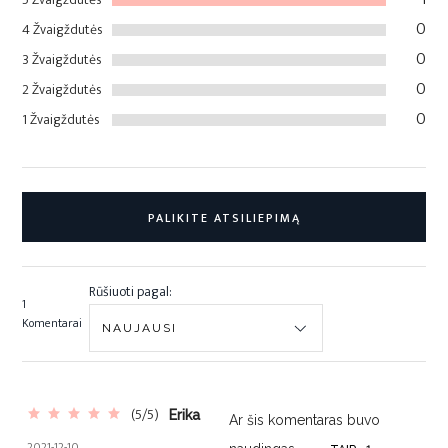
0
4 Žvaigždutės
0
3 Žvaigždutės
0
2 Žvaigždutės
0
1 Žvaigždutės
PALIKITE ATSILIEPIMĄ
Rūšiuoti pagal:
1
Komentarai
(5/5)
Erika
Ar šis komentaras buvo
2021-12-10