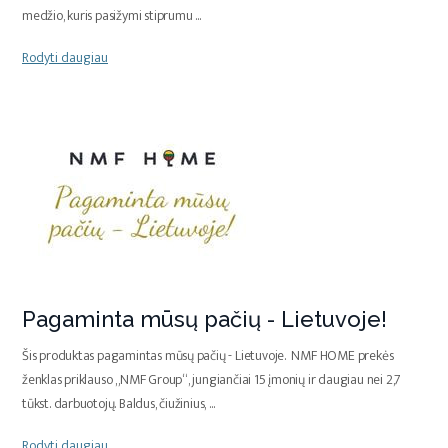
medžio, kuris pasižymi stiprumu
...
Rodyti daugiau
Pagaminta mūsų pačių - Lietuvoje!
Šis produktas pagamintas mūsų pačių - Lietuvoje. NMF HOME prekės
ženklas priklauso „NMF Group“, jungiančiai 15 įmonių ir daugiau nei 2,7
tūkst. darbuotojų. Baldus, čiužinius,
...
Rodyti daugiau