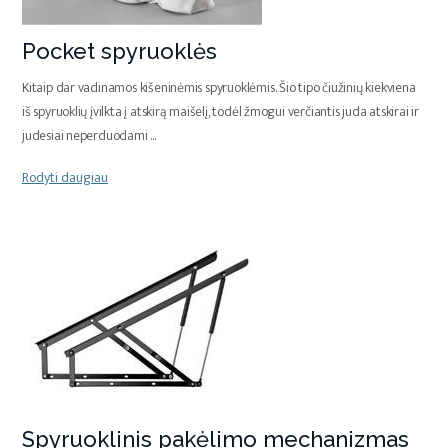
Pocket spyruoklės
Kitaip dar vadinamos kišeninėmis spyruoklėmis. Šio tipo čiužinių kiekviena
iš spyruoklių įvilkta į atskirą maišelį, todėl žmogui verčiantis juda atskirai ir
judesiai neperduodami
...
Rodyti daugiau
Spyruoklinis pakėlimo mechanizmas