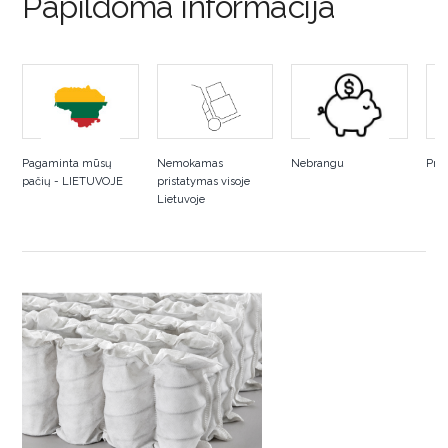
Papildoma informacija
Pagaminta mūsų
Nemokamas
Nebrangu
Pral
pačių - LIETUVOJE
pristatymas visoje
Lietuvoje