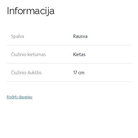
Informacija
Spalva
Rausva
Čiužinio kietumas
Kietas
Čiužinio Aukštis
17 cm
Rodyti daugiau