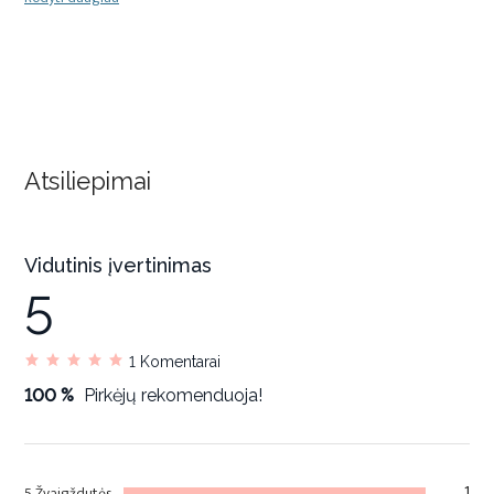
Atsiliepimai
Vidutinis įvertinimas
5
1
Komentarai
100 %
Pirkėjų rekomenduoja!
1
5 Žvaigždutės