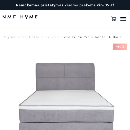
Nemokamas pristatymas visoms prekėms virš 35 €!

Pagrindinis
Baldai
Lovos
Lova su čiužiniu Vento | Pilka
−10%