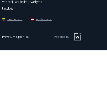
Vartotojų atsiliepimų tvarkymo
taisyklės
nmfhome.lt
nmfhome.lv
Privatumo politika
Powered by: