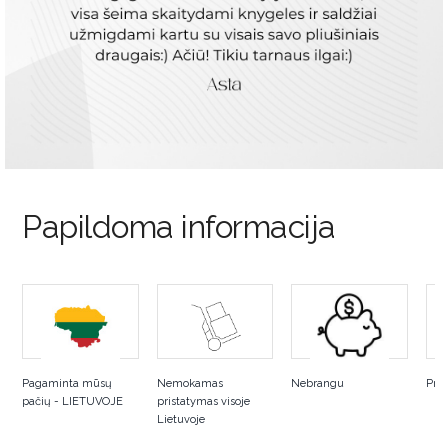
Papildoma informacija
Pagaminta mūsų
Nemokamas
Nebrangu
Pral
pačių - LIETUVOJE
pristatymas visoje
Lietuvoje