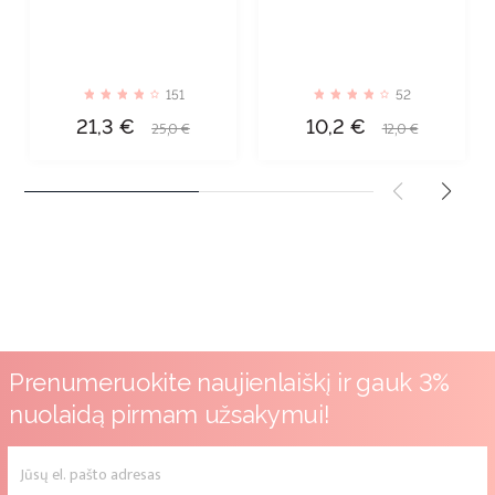
151
52
Kaina
Bazinė
Kaina
Bazinė
21,3 €
10,2 €
25,0 €
12,0 €
kaina
kaina
Prenumeruokite naujienlaiškį ir gauk 3%
nuolaidą pirmam užsakymui!