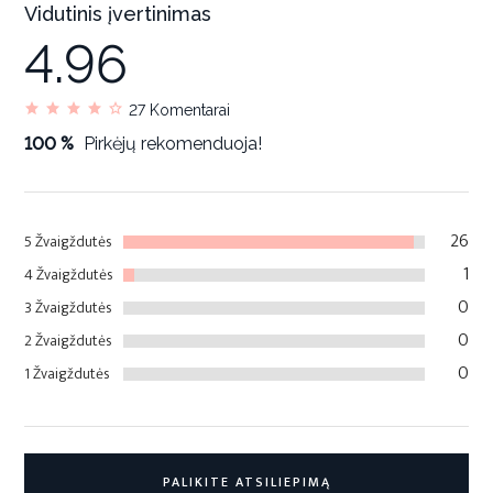
Vidutinis įvertinimas
4.96
27
Komentarai
100 %
Pirkėjų rekomenduoja!
26
5 Žvaigždutės
1
4 Žvaigždutės
0
3 Žvaigždutės
0
2 Žvaigždutės
0
1 Žvaigždutės
PALIKITE ATSILIEPIMĄ