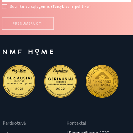
Sutinku su sąlygomis (
Taisykles ir politika
)
Parduotuvė
Kontaktai