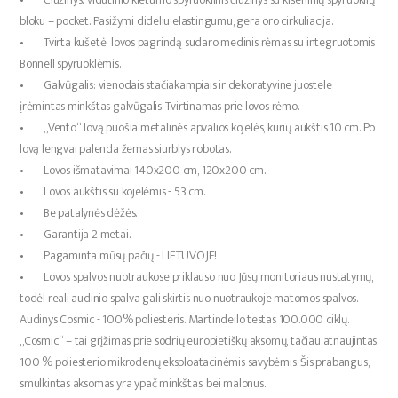
bloku – pocket. Pasižymi dideliu elastingumu, gera oro cirkuliacija.
• Tvirta kušetė: lovos pagrindą sudaro medinis rėmas su integruotomis
Bonnell spyruoklėmis.
• Galvūgalis: vienodais stačiakampiais ir dekoratyvine juostele
įrėmintas minkštas galvūgalis. Tvirtinamas prie lovos rėmo.
• „Vento“ lovą puošia metalinės apvalios kojelės, kurių aukštis 10 cm. Po
lovą lengvai palenda žemas siurblys robotas.
• Lovos išmatavimai 140x200 cm, 120x200 cm.
• Lovos aukštis su kojelėmis - 53 cm.
• Be patalynės dėžės.
• Garantija 2 metai.
• Pagaminta mūsų pačių - LIETUVOJE!
• Lovos spalvos nuotraukose priklauso nuo Jūsų monitoriaus nustatymų,
todėl reali audinio spalva gali skirtis nuo nuotraukoje matomos spalvos.
Audinys Cosmic - 100% poliesteris. Martindeilo testas 100.000 ciklų.
„Cosmic“ – tai grįžimas prie sodrių europietiškų aksomų, tačiau atnaujintas
100 % poliesterio mikrodenų eksploatacinėmis savybėmis. Šis prabangus,
smulkintas aksomas yra ypač minkštas, bei malonus.