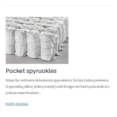
Pocket spyruoklės
Kitaip dar vadinamos kišeninėmis spyruoklėmis. Šio tipo čiužinių kiekviena
iš spyruoklių įvilkta į atskirą maišelį, todėl žmogui verčiantis juda atskirai ir
judesiai neperduodami
...
Rodyti daugiau