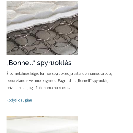
„Bonnell“ spyruoklės
Šios metalinės kūgio formos spyruoklės įprastai derinamos su putų
poliuretano ir veltinio pagrindu. Pagrindinis „Bonnell“ spyruoklių
privalumas – jog užtikrinama puiki oro
...
Rodyti daugiau