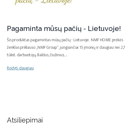
Pagaminta mūsų pačių - Lietuvoje!
Šis produktas pagamintas mūsų pačių - Lietuvoje. NMF HOME prekės
ženklas priklauso „NMF Group“, jungiančiai 15 įmonių ir daugiau nei 2,7
tūkst. darbuotojų. Baldus, čiužinius,
...
Rodyti daugiau
Atsiliepimai