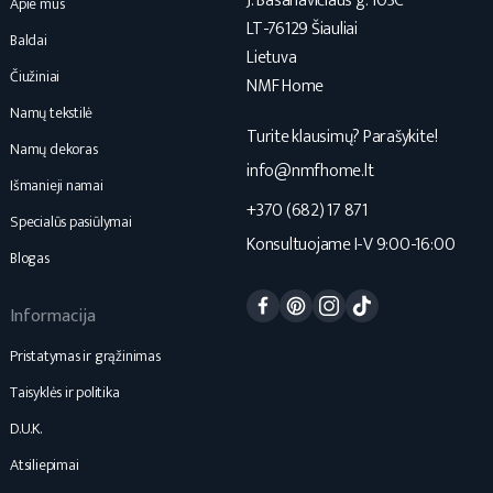
J. Basanavičiaus g. 103C
Apie mus
LT-76129 Šiauliai
Baldai
Lietuva
Čiužiniai
NMF Home
Namų tekstilė
Turite klausimų? Parašykite!
Namų dekoras
info@nmfhome.lt
Išmanieji namai
+370 (682) 17 871
Specialūs pasiūlymai
Konsultuojame I-V 9:00-16:00
Blogas
Facebook
Pinterest
Instagram
TikTok
Informacija
Pristatymas ir grąžinimas
Taisyklės ir politika
D.U.K.
Atsiliepimai