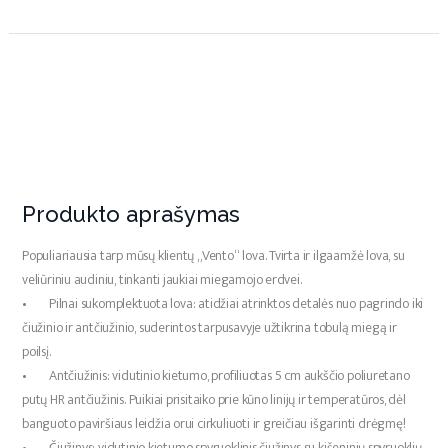
Produkto aprašymas
Populiariausia tarp mūsų klientų „Vento“ lova. Tvirta ir ilgaamžė lova, su
veliūriniu audiniu, tinkanti jaukiai miegamojo erdvei.
• Pilnai sukomplektuota lova: atidžiai atrinktos detalės nuo pagrindo iki
čiužinio ir antčiužinio, suderintos tarpusavyje užtikrina tobulą miegą ir
poilsį.
• Antčiužinis: vidutinio kietumo, profiliuotas 5 cm aukščio poliuretano
putų HR antčiužinis. Puikiai prisitaiko prie kūno linijų ir temperatūros, dėl
banguoto paviršiaus leidžia orui cirkuliuoti ir greičiau išgarinti drėgmę!
• Čiužinys: vidutinio kietumo spyruoklinis čiužinys su kišeninių spyruoklių