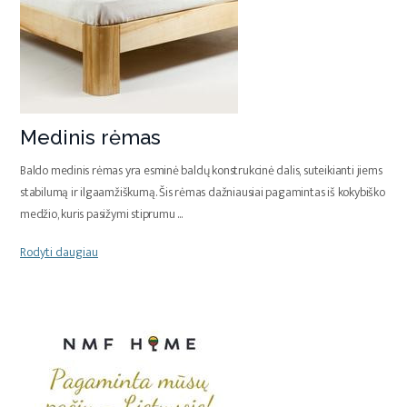
Medinis rėmas
Baldo medinis rėmas yra esminė baldų konstrukcinė dalis, suteikianti jiems
stabilumą ir ilgaamžiškumą. Šis rėmas dažniausiai pagamintas iš kokybiško
medžio, kuris pasižymi stiprumu
...
Rodyti daugiau