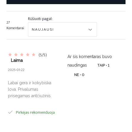
Rūšiuoti pagal:
27
Komentarai
(5/5)
Ar šis komentaras buvo
Laima
naudingas
TAIP •
1
2025-01-22
NE •
0
Labai gera ir kokybiška
lova. Privalumas
prisegamas antčiužinis.
Pirkėjas rekomenduoja