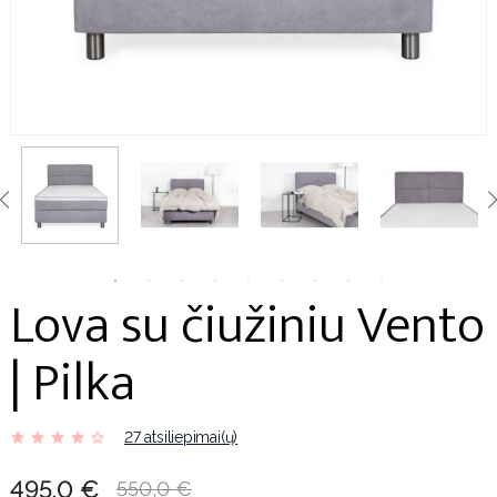
Lova su čiužiniu Vento
| Pilka
27 atsiliepimai(ų)
495,0 €
550,0 €