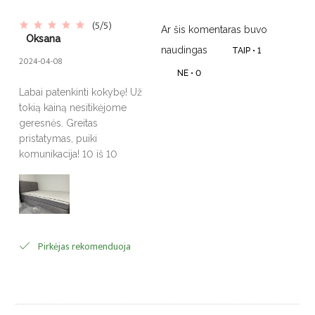
(5/5)
Ar šis komentaras buvo
Oksana
naudingas
TAIP •
1
2024-04-08
NE •
0
Labai patenkinti kokybę! Už
tokią kainą nesitikėjome
geresnės. Greitas
pristatymas, puiki
komunikacija! 10 iš 10
Pirkėjas rekomenduoja