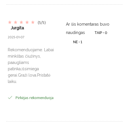
(5/5)
Ar šis komentaras buvo
Jurgita
naudingas
TAIP •
0
2025-01-07
NE •
1
Rekomenduojame. Labai
minkštas čiužinys,
paaugliams
patinka,išsimiega
gerai.Graži lova.Pristatė
laiku.
Pirkėjas rekomenduoja