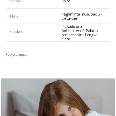
Spalva
Balta
Pagaminta mūsų pačių -
Kilmė
Lietuvoje!
Pralaidu orui,
Antibakterinė, Palaiko
Savybės
temperatūra, Lengva,
Kieta
Rodyti daugiau