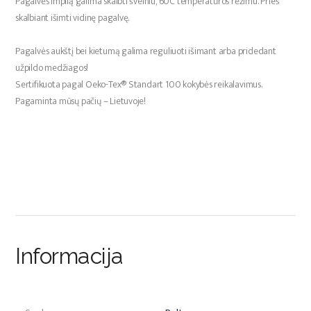
Pagalvės impilą galima skalbti švelniu, 60C temperatūros rėžimu. Prieš
skalbiant išimti vidinę pagalvę.
Pagalvės aukštį bei kietumą galima reguliuoti išimant arba pridedant
užpildo medžiagos!
Sertifikuota pagal Oeko-Tex® Standart 100 kokybės reikalavimus.
Pagaminta mūsų pačių – Lietuvoje!
Informacija