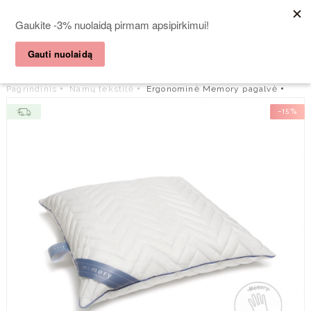
Nemokamas pristatymas visoms prekėms virš 35 €!

Pagrindinis
Namų tekstilė
Ergonominė Memory pagalvė
−15%