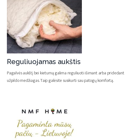
Reguliuojamas aukštis
Pagalvės aukštį bei kietumą galima reguliuoti išimant arba pridedant
užpildo medžiagas. Taip galėsite susikurti sau patogų komfortą.