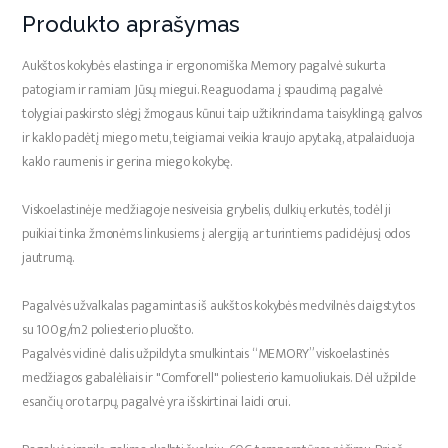
Produkto aprašymas
Aukštos kokybės elastinga ir ergonomiška Memory pagalvė sukurta
patogiam ir ramiam Jūsų miegui. Reaguodama į spaudimą pagalvė
tolygiai paskirsto slėgį žmogaus kūnui taip užtikrindama taisyklingą galvos
ir kaklo padėtį miego metu, teigiamai veikia kraujo apytaką, atpalaiduoja
kaklo raumenis ir gerina miego kokybę.
Viskoelastinėje medžiagoje nesiveisia grybelis, dulkių erkutės, todėl ji
puikiai tinka žmonėms linkusiems į alergiją ar turintiems padidėjusį odos
jautrumą.
Pagalvės užvalkalas pagamintas iš aukštos kokybės medvilnės daigstytos
su 100g/m2 poliesterio pluošto.
Pagalvės vidinė dalis užpildyta smulkintais “MEMORY” viskoelastinės
medžiagos gabalėliais ir "Comforell" poliesterio kamuoliukais. Dėl užpilde
esančių oro tarpų, pagalvė yra išskirtinai laidi orui.