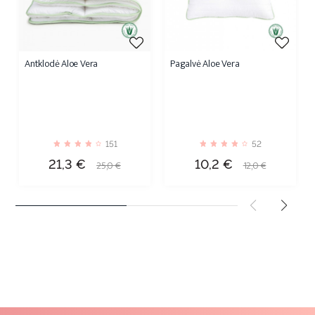
Antklodė Aloe Vera
Pagalvė Aloe Vera
151
52
Kaina
Bazinė
Kaina
Bazinė
21,3 €
10,2 €
25,0 €
12,0 €
kaina
kaina