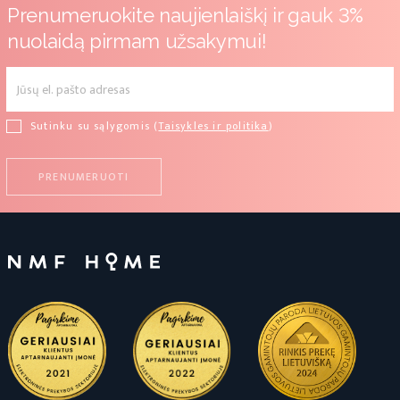
Prenumeruokite naujienlaiškį ir gauk 3%
nuolaidą pirmam užsakymui!
Sutinku su sąlygomis (
Taisykles ir politika
)