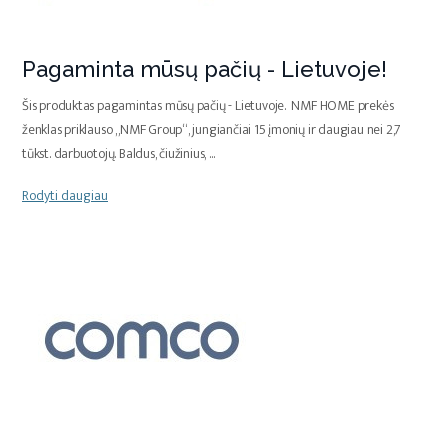
Pagaminta mūsų pačių - Lietuvoje!
Šis produktas pagamintas mūsų pačių - Lietuvoje. NMF HOME prekės
ženklas priklauso „NMF Group“, jungiančiai 15 įmonių ir daugiau nei 2,7
tūkst. darbuotojų. Baldus, čiužinius,
...
Rodyti daugiau