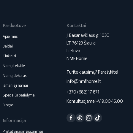
Parduotuvė
Kontaktai
J. Basanavičiaus g. 103C
Apie mus
LT-76129 Šiauliai
Baldai
Lietuva
Čiužiniai
NMF Home
Namų tekstilė
Turite klausimų? Parašykite!
Namų dekoras
info@nmfhome.lt
Išmanieji namai
+370 (682) 17 871
Specialūs pasiūlymai
Konsultuojame I-V 9:00-16:00
Blogas
Facebook
Pinterest
Instagram
TikTok
Informacija
Pristatymas ir grąžinimas