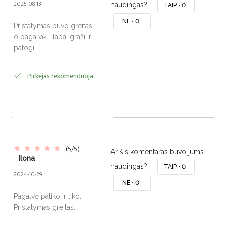
2025-08-13
naudingas?
TAIP •
0
NE •
0
Pristatymas buvo greitas,
o pagalvė - labai graži ir
patogi.
Pirkėjas rekomenduoja
(5/5)
Ar šis komentaras buvo jums
Ilona
naudingas?
TAIP •
0
2024-10-29
NE •
0
Pagalvė patiko ir tiko.
Pristatymas greitas.