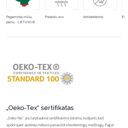
Pagaminta mūsų
Pralaidu orui
Antibakterinė
Erg
pačių - LIETUVOJE
„Oeko-Tex“ sertifikatas
„Oeko-Tex“ yra tarptautinė sertifikavimo sistema, liudijanti, kad
apdorojant audinius nebuvo panaudota kenksmingų medžiagų. Pagal