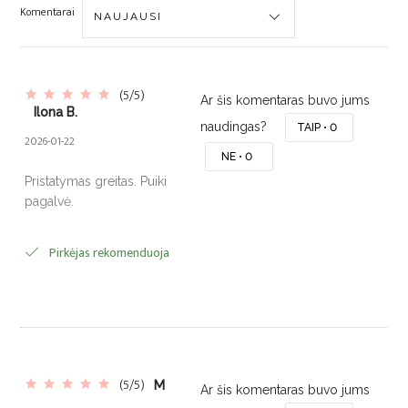
Komentarai
(5/5)
Ar šis komentaras buvo jums
Ilona B.
naudingas?
TAIP •
0
2026-01-22
NE •
0
Pristatymas greitas. Puiki
pagalvė.
Pirkėjas rekomenduoja
(5/5)
M
Ar šis komentaras buvo jums