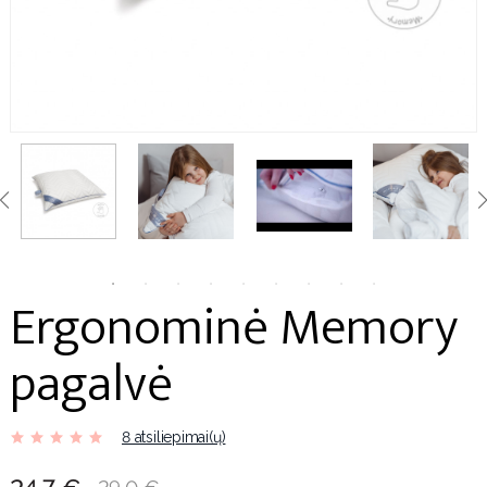
Ergonominė Memory
pagalvė
8 atsiliepimai(ų)