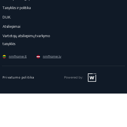
Taisyklės ir politika
D.U.K.
Atsiliepimai
Vartotojų atsiliepimų tvarkymo
taisyklės
nmfhome.lt
nmfhome.lv
Privatumo politika
Powered by: