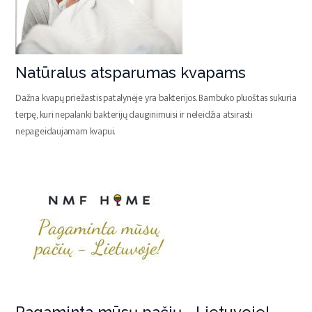
Natūralus atsparumas kvapams
Dažna kvapų priežastis patalynėje yra bakterijos. Bambuko pluoštas sukuria
terpę, kuri nepalanki bakterijų dauginimuisi ir neleidžia atsirasti
nepageidaujamam kvapui.