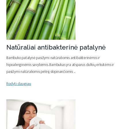
Natūraliai antibakterinė patalynė
Bambuko patalynė pasižymi natūraliomis antibakterinėmis ir
hipoalerginėmis savybėmis. Bambukas yra atsparus dulkių erkutėms ir
pasižymi natūraliomis pelėsį slopinančiomis
...
Rodyti daugiau