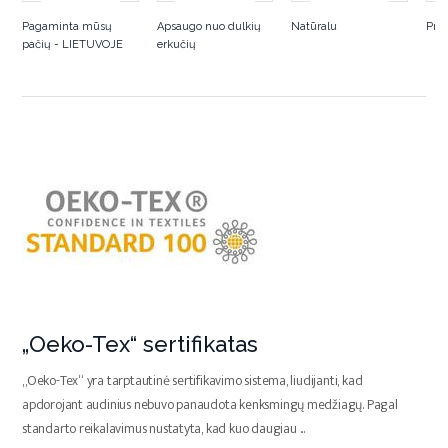
Pagaminta mūsų
Apsaugo nuo dulkių
Natūralu
Pral
pačių - LIETUVOJE
erkučių
„Oeko-Tex“ sertifikatas
„Oeko-Tex“ yra tarptautinė sertifikavimo sistema, liudijanti, kad
apdorojant audinius nebuvo panaudota kenksmingų medžiagų. Pagal
standarto reikalavimus nustatyta, kad kuo daugiau
...