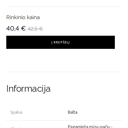
Rinkinio kaina
40,4 €
42,5 €
Į KREPŠELĮ
Informacija
Spalva
Balta
Pagaminta mūsų pačių -