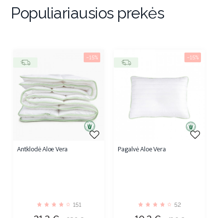
Populiariausios prekės
−15%
−15%
Antklodė Aloe Vera
Pagalvė Aloe Vera
151
52