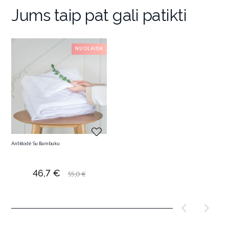
Jums taip pat gali patikti
NUOLAIDA
Antklodė Su Bambuku
Kaina
Bazinė
46,7 €
55,0 €
kaina