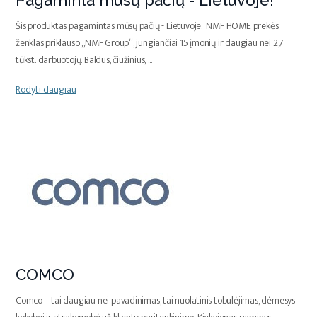
Pagaminta mūsų pačių - Lietuvoje!
Šis produktas pagamintas mūsų pačių - Lietuvoje. NMF HOME prekės
ženklas priklauso „NMF Group“, jungiančiai 15 įmonių ir daugiau nei 2,7
tūkst. darbuotojų. Baldus, čiužinius,
...
Rodyti daugiau
COMCO
Comco – tai daugiau nei pavadinimas, tai nuolatinis tobulėjimas, dėmesys