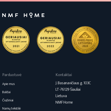
Parduotuvė
Kontaktai
J. Basanavičiaus g. 103C
Apie mus
LT-76129 Šiauliai
Baldai
Lietuva
Čiužiniai
NMF Home
Namų tekstilė