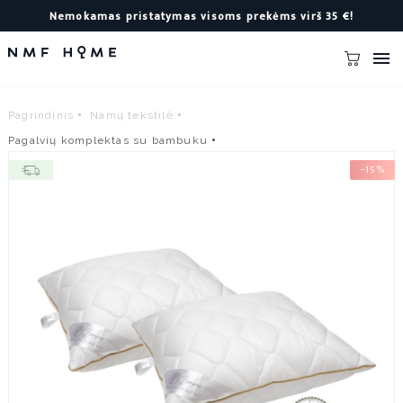
Nemokamas pristatymas visoms prekėms virš 35 €!

Pagrindinis
Namų tekstilė
Pagalvių komplektas su bambuku
−15%