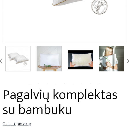
Pagalvių komplektas
su bambuku
0 atsiliepimai(ų)