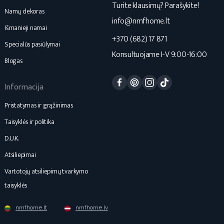
Turite klausimų? Parašykite!
Namų dekoras
info@nmfhome.lt
Išmanieji namai
+370 (682) 17 871
Specialūs pasiūlymai
Konsultuojame I-V 9:00-16:00
Blogas
Facebook
Pinterest
Instagram
TikTok
Informacija
Pristatymas ir grąžinimas
Taisyklės ir politika
D.U.K.
Atsiliepimai
Vartotojų atsiliepimų tvarkymo
taisyklės
nmfhome.lt
nmfhome.lv