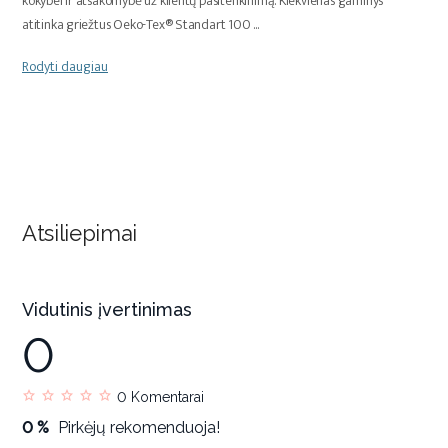
kokybei ir atsakomybė už klientų pasitenkinimą. Kiekvienas gaminys
atitinka griežtus Oeko-Tex® Standart 100
...
Rodyti daugiau
Atsiliepimai
Vidutinis įvertinimas
0
0
Komentarai
0 %
Pirkėjų rekomenduoja!