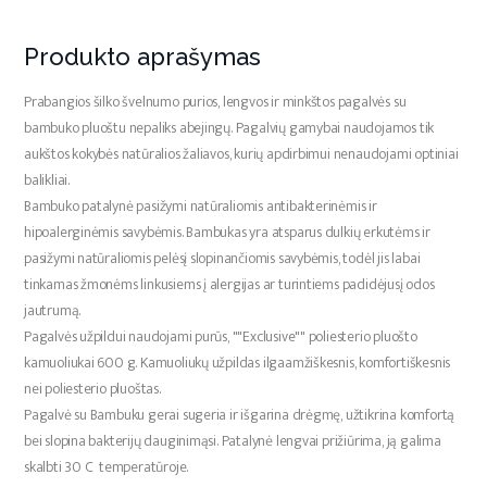
Produkto aprašymas
Prabangios šilko švelnumo purios, lengvos ir minkštos pagalvės su
bambuko pluoštu nepaliks abejingų. Pagalvių gamybai naudojamos tik
aukštos kokybės natūralios žaliavos, kurių apdirbimui nenaudojami optiniai
balikliai.
Bambuko patalynė pasižymi natūraliomis antibakterinėmis ir
hipoalerginėmis savybėmis. Bambukas yra atsparus dulkių erkutėms ir
pasižymi natūraliomis pelėsį slopinančiomis savybėmis, todėl jis labai
tinkamas žmonėms linkusiems į alergijas ar turintiems padidėjusį odos
jautrumą.
Pagalvės užpildui naudojami purūs, ""Exclusive"" poliesterio pluošto
kamuoliukai 600 g. Kamuoliukų užpildas ilgaamžiškesnis, komfortiškesnis
nei poliesterio pluoštas.
Pagalvė su Bambuku gerai sugeria ir išgarina drėgmę, užtikrina komfortą
bei slopina bakterijų dauginimąsi. Patalynė lengvai prižiūrima, ją galima
skalbti 30 C temperatūroje.