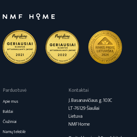
Parduotuvė
Kontaktai
J. Basanavičiaus g. 103C
Apie mus
LT-76129 Šiauliai
Baldai
Lietuva
Čiužiniai
NMF Home
Namų tekstilė