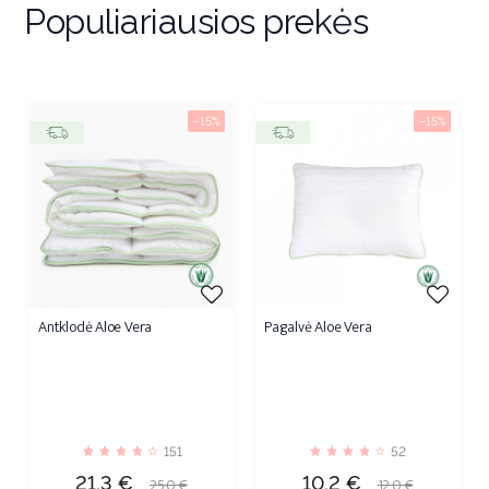
Populiariausios prekės
−15%
−15%
Antklodė Aloe Vera
Pagalvė Aloe Vera
151
52
Kaina
Bazinė
Kaina
Bazinė
21,3 €
10,2 €
25,0 €
12,0 €