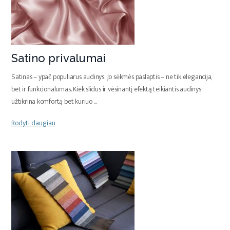
Satino privalumai
Satinas – ypač populiarus audinys. Jo sėkmės paslaptis – ne tik elegancija,
bet ir funkcionalumas. Kiek slidus ir vėsinantį efektą teikiantis audinys
užtikrina komfortą bet kuriuo
...
Rodyti daugiau