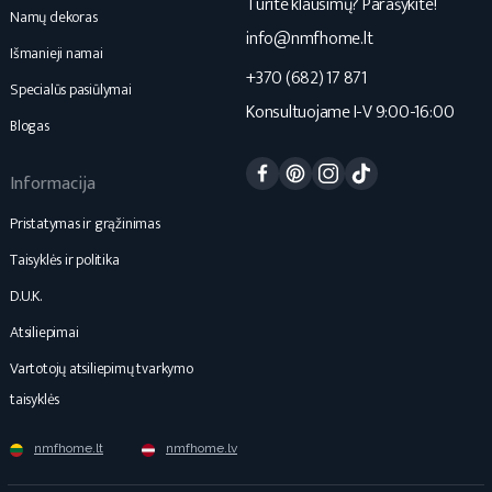
Turite klausimų? Parašykite!
Namų dekoras
info@nmfhome.lt
Išmanieji namai
+370 (682) 17 871
Specialūs pasiūlymai
Konsultuojame I-V 9:00-16:00
Blogas
Facebook
Pinterest
Instagram
TikTok
Informacija
Pristatymas ir grąžinimas
Taisyklės ir politika
D.U.K.
Atsiliepimai
Vartotojų atsiliepimų tvarkymo
taisyklės
nmfhome.lt
nmfhome.lv