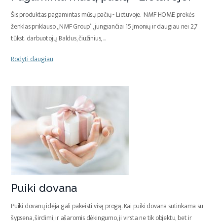
Šis produktas pagamintas mūsų pačių - Lietuvoje. NMF HOME prekės
ženklas priklauso „NMF Group“, jungiančiai 15 įmonių ir daugiau nei 2,7
tūkst. darbuotojų. Baldus, čiužinius,
...
Rodyti daugiau
Puiki dovana
Puiki dovanų idėja gali pakeisti visą progą. Kai puiki dovana sutinkama su
šypsena, širdimi, ir ašaromis dėkingumo, ji virsta ne tik objektu, bet ir