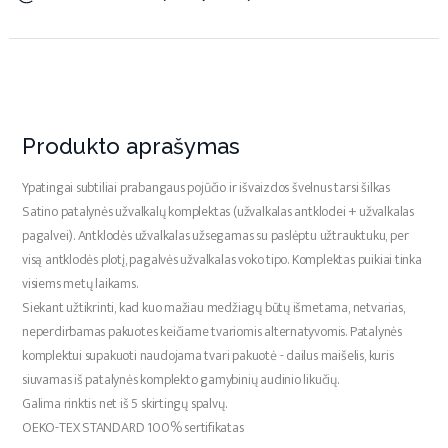
Produkto aprašymas
Ypatingai subtiliai prabangaus pojūčio ir išvaizdos švelnus tarsi šilkas
Satino patalynės užvalkalų komplektas (užvalkalas antklodei + užvalkalas
pagalvei). Antklodės užvalkalas užsegamas su paslėptu užtrauktuku, per
visą antklodės plotį, pagalvės užvalkalas voko tipo. Komplektas puikiai tinka
visiems metų laikams.
Siekant užtikrinti, kad kuo mažiau medžiagų būtų išmetama, netvarias,
neperdirbamas pakuotes keičiame tvariomis alternatyvomis. Patalynės
komplektui supakuoti naudojama tvari pakuotė - dailus maišelis, kuris
siuvamas iš patalynės komplekto gamybinių audinio likučių.
Galima rinktis net iš 5 skirtingų spalvų.
OEKO-TEX STANDARD 100% sertifikatas