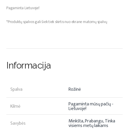
Pagaminta Lietuvoje!
*Produktų spalvos gali šiek tiek skirtis nuo ekrane matomų spalvų
Informacija
Spalva
Rožinė
Pagaminta mūsų pačių -
Kilmė
Lietuvoje!
Minkšta, Prabangu, Tinka
Savybės
visiems metų laikams