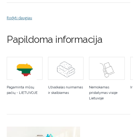
Rodyti daugiau
Papildoma informacija
Pagaminta mūsų
Užvalkalas nuimamas
Nemokamas
Ir ž
pačių - LIETUVOJE
ir skalbiamas
pristatymas visoje
Lietuvoje