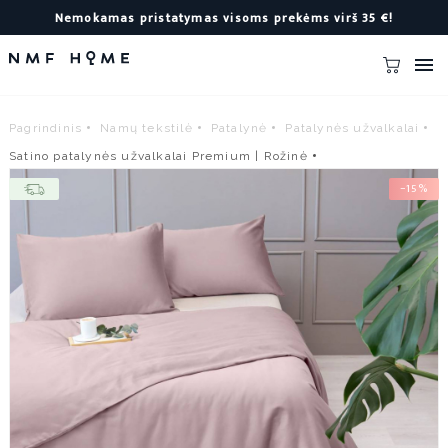
Nemokamas pristatymas visoms prekėms virš 35 €!

Pagrindinis
Namų tekstilė
Patalynė
Patalynės užvalkalai
Satino patalynės užvalkalai Premium | Rožinė
−15%