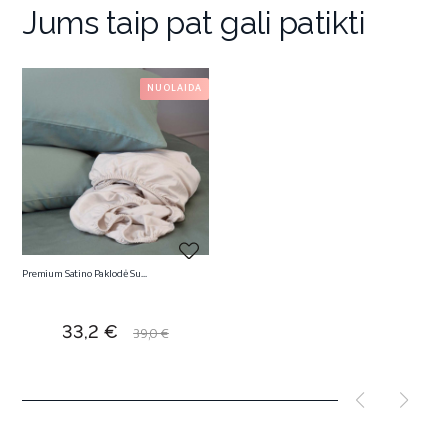
Jums taip pat gali patikti
NUOLAIDA
Premium Satino Paklodė Su...
Kaina
Bazinė
33,2 €
39,0 €
kaina