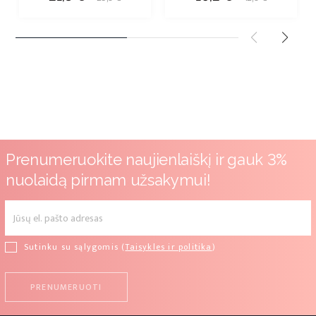
kaina
kaina
Prenumeruokite naujienlaiškį ir gauk 3%
nuolaidą pirmam užsakymui!
Sutinku su sąlygomis (
Taisykles ir politika
)