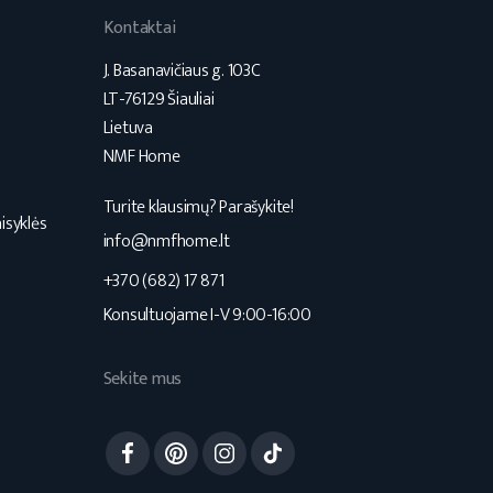
Kontaktai
J. Basanavičiaus g. 103C
LT-76129 Šiauliai
Lietuva
NMF Home
Turite klausimų? Parašykite!
isyklės
info@nmfhome.lt
+370 (682) 17 871
Konsultuojame I-V 9:00-16:00
Sekite mus
Facebook
Pinterest
Instagram
TikTok