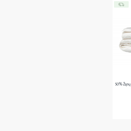
50% Žąsų 