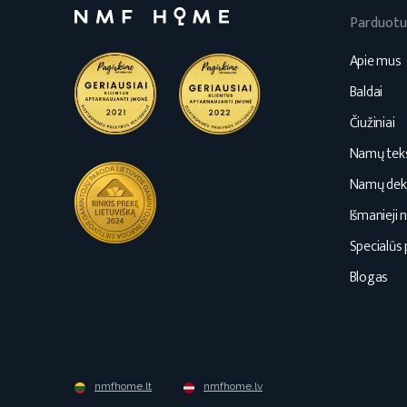
Parduotu
Apie mus
Baldai
Čiužiniai
Namų teks
Namų dek
Išmanieji 
Specialūs 
Blogas
nmfhome.lt
nmfhome.lv