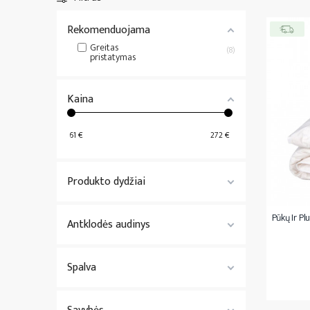
Čiužiniai 200x200
Lovatiesės
Rekomenduojama
Nestandartiniai čiužiniai
Visa
Patalynė
Greitas
8
Visi
Čiužiniai
pristatymas
Kaina
61
€
272
€
Produkto dydžiai
Pūkų Ir Pl
Antklodės audinys
Spalva