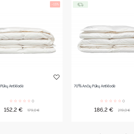
−15%
Pūkų Antklodė
70% Ančių Pūkų Antklodė
0
0
Kaina
Bazinė
Kaina
Bazinė
152,2 €
186,2 €
179,0 €
219,0 €
kaina
kaina