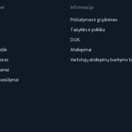
vė
Informacija
Pristatymas ir grąžinimas
Taisyklės ir politika
D.U.K.
tilė
Atsiliepimai
oras
Vartotojų atsiliepimų tvarkymo ta
namai
pasiūlymai