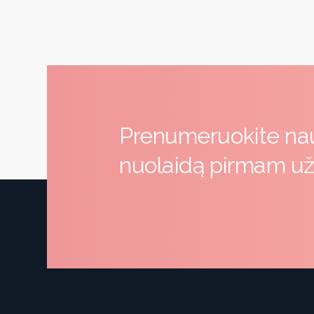
Prenumeruokite nauj
nuolaidą pirmam u