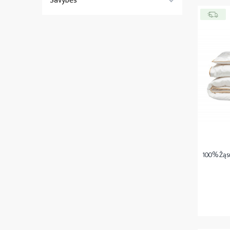
Savybės
100% Žąsų