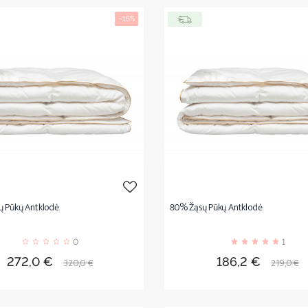
−15%
 Pūkų Antklodė
80% Žąsų Pūkų Antklodė
0
1
Kaina
Bazinė
Kaina
Bazinė
272,0 €
186,2 €
320,0 €
219,0 €
kaina
kaina