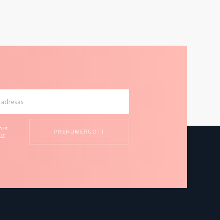
mis
ir