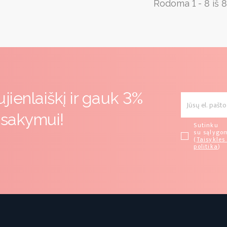
Rodoma 1 - 8 iš 8
ienlaiškį ir gauk 3%
žsakymui!
Sutinku
su sąlygo
(
Taisykles 
politika
)