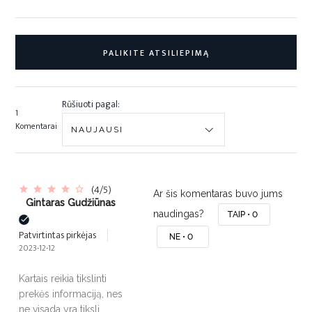
PALIKITE ATSILIEPIMĄ
Rūšiuoti pagal:
1
Komentarai
(4/5)
Ar šis komentaras buvo jums
Gintaras Gudžiūnas
naudingas?
TAIP •
0
Patvirtintas pirkėjas
NE •
0
2023-12-12
Kartais reikia tikslinti
prekės informaciją, nes
ne visada yra tiksli.