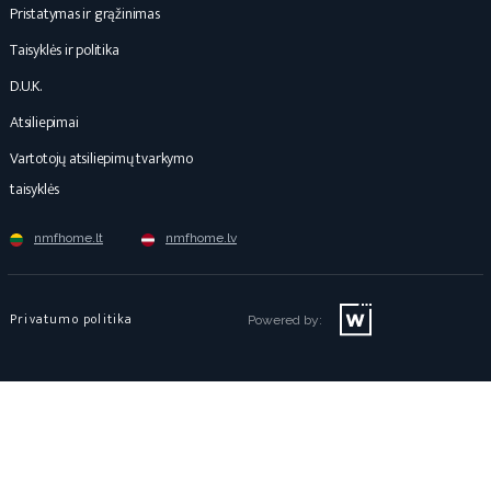
Pristatymas ir grąžinimas
Taisyklės ir politika
D.U.K.
Atsiliepimai
Vartotojų atsiliepimų tvarkymo
taisyklės
nmfhome.lt
nmfhome.lv
Privatumo politika
Powered by: