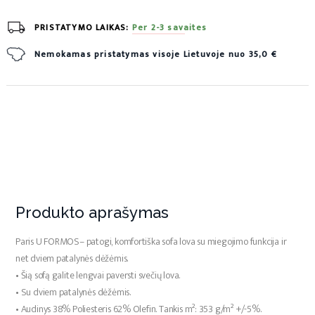
PRISTATYMO LAIKAS:
Per 2-3 savaites
Nemokamas pristatymas visoje Lietuvoje nuo 35,0 €
Produkto aprašymas
Paris U FORMOS– patogi, komfortiška sofa lova su miegojimo funkcija ir
net dviem patalynės dėžėmis.
• Šią sofą galite lengvai paversti svečių lova.
• Su dviem patalynės dėžėmis.
• Audinys 38% Poliesteris 62% Olefin. Tankis m²: 353 g/m² +/-5%.