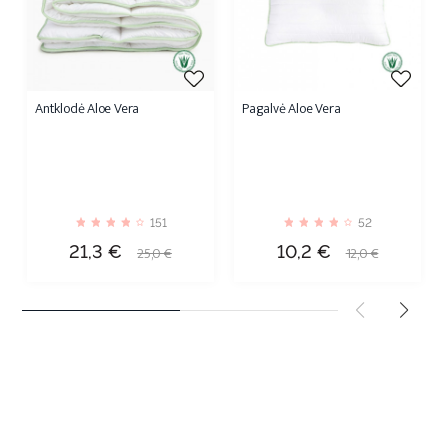
Antklodė Aloe Vera
Pagalvė Aloe Vera
151
52
Kaina
Bazinė
Kaina
Bazinė
21,3 €
10,2 €
25,0 €
12,0 €
kaina
kaina