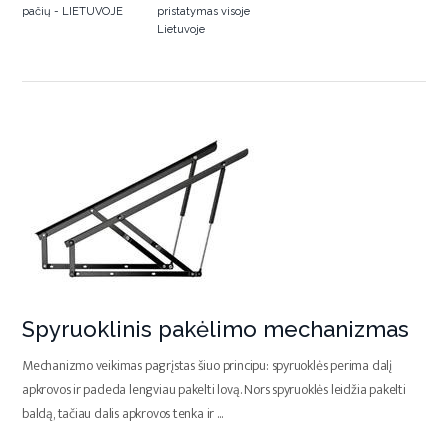
pačių - LIETUVOJE
pristatymas visoje
Lietuvoje
Spyruoklinis pakėlimo mechanizmas
Mechanizmo veikimas pagrįstas šiuo principu: spyruoklės perima dalį
apkrovos ir padeda lengviau pakelti lovą. Nors spyruoklės leidžia pakelti
baldą, tačiau dalis apkrovos tenka ir
...