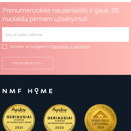
Prenumeruokite naujienlaiškį ir gauk 3%
nuolaidą pirmam užsakymui!
Sutinku su sąlygomis (
Taisykles ir politika
)