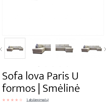
Sofa lova Paris U
formos | Smėlinė
1 atsiliepimai(ų)