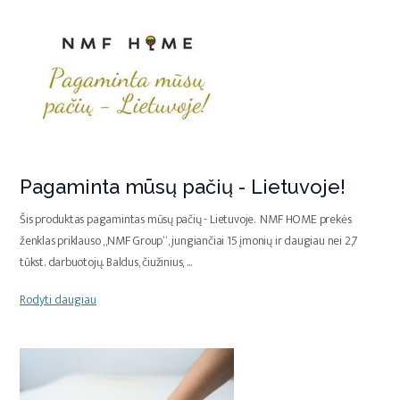
Pagaminta mūsų pačių - Lietuvoje!
Šis produktas pagamintas mūsų pačių - Lietuvoje. NMF HOME prekės
ženklas priklauso „NMF Group“, jungiančiai 15 įmonių ir daugiau nei 2,7
tūkst. darbuotojų. Baldus, čiužinius,
...
Rodyti daugiau