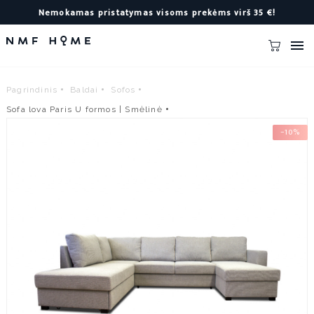
Nemokamas pristatymas visoms prekėms virš 35 €!

Pagrindinis
Baldai
Sofos
Sofa lova Paris U formos | Smėlinė
−10%