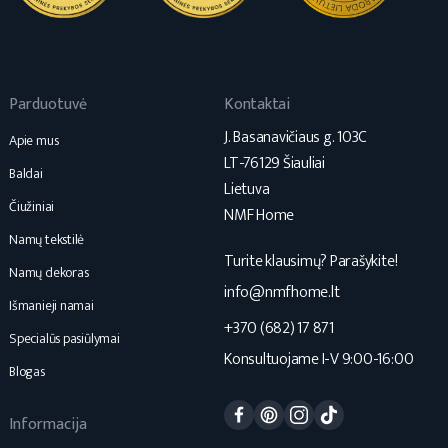
Parduotuvė
Kontaktai
J. Basanavičiaus g. 103C
Apie mus
LT-76129 Šiauliai
Baldai
Lietuva
Čiužiniai
NMF Home
Namų tekstilė
Turite klausimų? Parašykite!
Namų dekoras
info@nmfhome.lt
Išmanieji namai
+370 (682) 17 871
Specialūs pasiūlymai
Konsultuojame I-V 9:00-16:00
Blogas
Facebook
Pinterest
Instagram
TikTok
Informacija