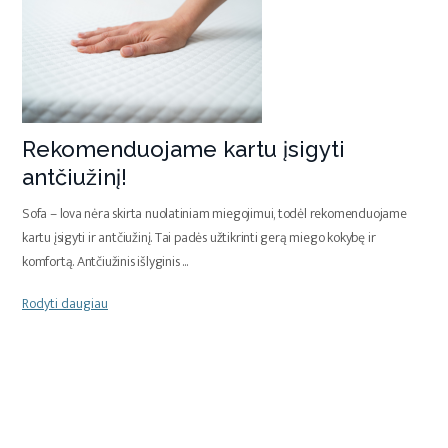
Rekomenduojame kartu įsigyti
antčiužinį!
Sofa – lova nėra skirta nuolatiniam miegojimui, todėl rekomenduojame
kartu įsigyti ir antčiužinį. Tai padės užtikrinti gerą miego kokybę ir
komfortą. Antčiužinis išlyginis
...
Rodyti daugiau