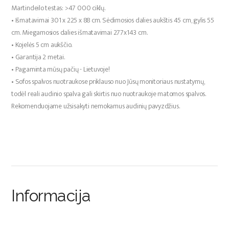
Martindeilo testas: >47 000 ciklų.
• Išmatavimai 301 x 225 x 88 cm. Sėdimosios dalies aukštis 45 cm, gylis 55
cm. Miegamosios dalies išmatavimai 277x143 cm.
• Kojelės 5 cm aukščio.
• Garantija 2 metai.
• Pagaminta mūsų pačių - Lietuvoje!
• Sofos spalvos nuotraukose priklauso nuo Jūsų monitoriaus nustatymų,
todėl reali audinio spalva gali skirtis nuo nuotraukoje matomos spalvos.
Rekomenduojame užsisakyti nemokamus audinių pavyzdžius.
Informacija