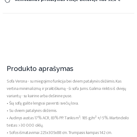
Produkto aprašymas
Sofa Verona - su miegojimo funkcija bei dviem patalynės dėžėmis. Kas
vertina minimalizmą ir praktiškumą - ši sofa Jums. Galima rinktis iš dviejų
variantų - su kairine arba dešinine puse.
•
Šią sofą galite lengvai paversti svečių lova.
•
Su dviem patalynės dėžėmis.
•
Audinys austas 17% ACR, 83% PP. Tankis m²: 185 g/m² +/-5%. Martindeilo
testas: >30 000 ciklų.
•
Sofos išmatavimai 225x305x88 cm. Trumpasis kampas 142 cm.