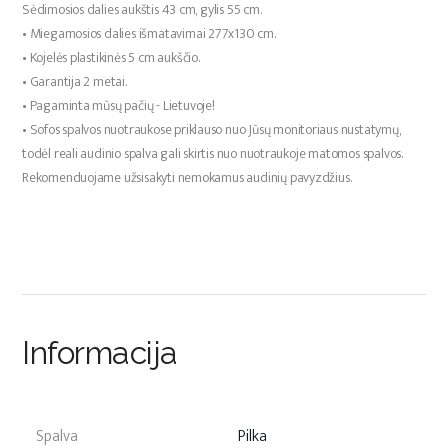
Sėdimosios dalies aukštis 43 cm, gylis 55 cm.
•
Miegamosios dalies išmatavimai 277x130 cm.
•
Kojelės plastikinės 5 cm aukščio.
•
Garantija 2 metai.
•
Pagaminta mūsų pačių - Lietuvoje!
•
Sofos spalvos nuotraukose priklauso nuo Jūsų monitoriaus nustatymų,
todėl reali audinio spalva gali skirtis nuo nuotraukoje matomos spalvos.
Rekomenduojame užsisakyti nemokamus audinių pavyzdžius.
Informacija
Spalva
Pilka