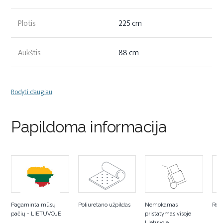
Plotis
225 cm
Aukštis
88 cm
Rodyti daugiau
Papildoma informacija
Pagaminta mūsų
Poliuretano užpildas
Nemokamas
Rek
pačių - LIETUVOJE
pristatymas visoje
Lietuvoje