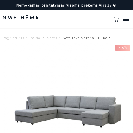
Nemokamas pristatymas visoms prekėms virš 35 €!

Pagrindinis
Baldai
Sofos
Sofa lova Verona | Pilka
−10%