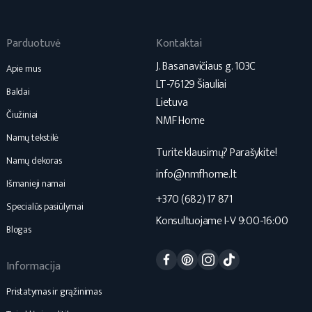
Parduotuvė
Kontaktai
J. Basanavičiaus g. 103C
Apie mus
LT-76129 Šiauliai
Baldai
Lietuva
Čiužiniai
NMF Home
Namų tekstilė
Turite klausimų? Parašykite!
Namų dekoras
info@nmfhome.lt
Išmanieji namai
+370 (682) 17 871
Specialūs pasiūlymai
Konsultuojame I-V 9:00-16:00
Blogas
Facebook
Pinterest
Instagram
TikTok
Informacija
Pristatymas ir grąžinimas