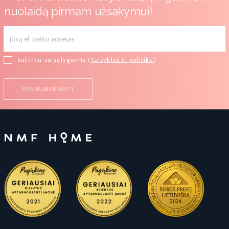
nuolaidą pirmam užsakymui!
Sutinku su sąlygomis (
Taisykles ir politika
)