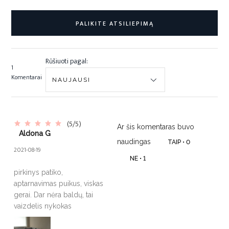
PALIKITE ATSILIEPIMĄ
Rūšiuoti pagal:
1
Komentarai
(5/5)
Ar šis komentaras buvo
Aldona G
naudingas
TAIP •
0
2021-08-19
NE •
1
pirkinys patiko,
aptarnavimas puikus, viskas
gerai. Dar nėra baldų, tai
vaizdelis nykokas