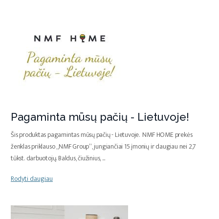
Pagaminta mūsų pačių - Lietuvoje!
Šis produktas pagamintas mūsų pačių - Lietuvoje. NMF HOME prekės
ženklas priklauso „NMF Group“, jungiančiai 15 įmonių ir daugiau nei 2,7
tūkst. darbuotojų. Baldus, čiužinius,
...
Rodyti daugiau