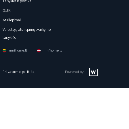
Taisyklės ir politika
D.U.K.
Atsiliepimai
Vartotojų atsiliepimų tvarkymo
taisyklės
nmfhome.lt
nmfhome.lv
Privatumo politika
Powered by: