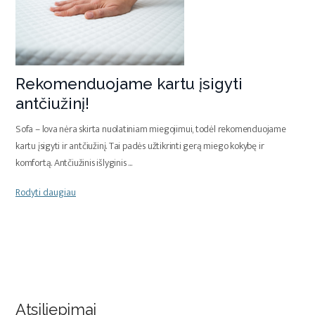
Rekomenduojame kartu įsigyti
antčiužinį!
Sofa – lova nėra skirta nuolatiniam miegojimui, todėl rekomenduojame
kartu įsigyti ir antčiužinį. Tai padės užtikrinti gerą miego kokybę ir
komfortą. Antčiužinis išlyginis
...
Rodyti daugiau
Atsiliepimai