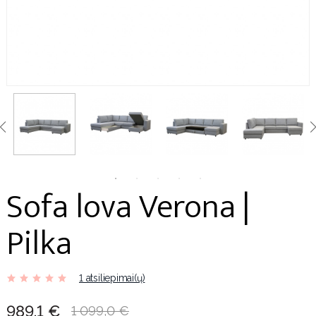
Sofa lova Verona |
Pilka
1 atsiliepimai(ų)
989,1 €
1 099,0 €