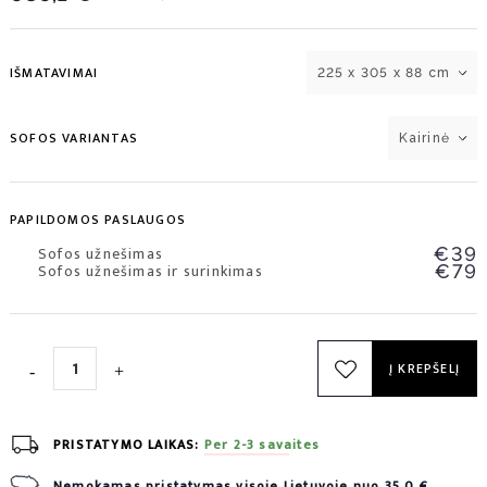
IŠMATAVIMAI
225 x 305 x 88 cm
SOFOS VARIANTAS
Kairinė
PAPILDOMOS PASLAUGOS
Sofos užnešimas
€39
Sofos užnešimas ir surinkimas
€79
Į KREPŠELĮ
PRISTATYMO LAIKAS:
Per 2-3 savaites
Nemokamas pristatymas visoje Lietuvoje nuo 35,0 €