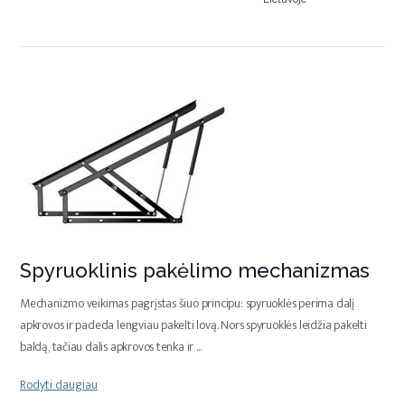
Spyruoklinis pakėlimo mechanizmas
Mechanizmo veikimas pagrįstas šiuo principu: spyruoklės perima dalį
apkrovos ir padeda lengviau pakelti lovą. Nors spyruoklės leidžia pakelti
baldą, tačiau dalis apkrovos tenka ir
...
Rodyti daugiau